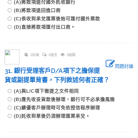
(A)將款項逕付國外託收銀行
(B)將款項退回進口商
(C)俟收到承兌匯票後始可匯付國外票款
(D)直接將款項匯付出口商。
0討論
0留言
0追蹤
問題討論
31. 銀行受理客戶D/A項下之擔保提
貨或副提單背書，下列敘述何者正確？
(A)與L/C項下徵提之文件相同
(B)應先收妥貨款後辦理，銀行可不必承擔風險
(C)績優客戶辦理時可免依授信程序辦理
(D)託收到單後仍須辦理匯票承兌。