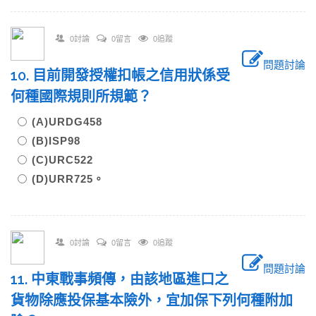
0討論
0留言
0追蹤
問題討論
10. 目前開發授權扣帳之信用狀係受
何種國際規則所規範？
(A)URDG458
(B)ISP98
(C)URC522
(D)URR725。
0討論
0留言
0追蹤
問題討論
11. 中東戰事頻傳，由該地區進口之
貨物除應投保基本險外，宜加保下列何種附加