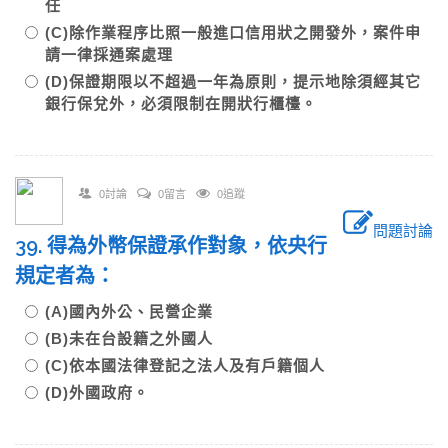
任
(C)除作業程序比照一般進口信用狀之開發外，案件申
請一律採通案處理
(D)保證期限以不超過一年為原則，提示地除須經其它
銀行保兌外，必須限制在開狀行櫃檯。
0討論
0留言
0追蹤
問題討論
39. 得為外幣保證承作對象，依央行
規定者為：
(A)國內外公、民營企業
(B)未在台設籍之外國人
(C)依本國法律登記之法人及有戶籍個人
(D)外國政府。