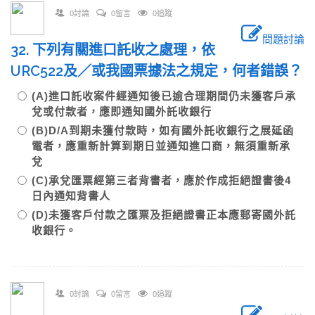
0討論
0留言
0追蹤
問題討論
32. 下列有關進口託收之處理，依
URC522及／或我國票據法之規定，何者錯誤？
(A)進口託收案件經通知後已逾合理期間仍未獲客戶承
兌或付款者，應即通知國外託收銀行
(B)D/A到期未獲付款時，如有國外託收銀行之展延函
電者，應重新計算到期日並通知進口商，無須重新承
兌
(C)承兌匯票經第三者背書者，應於作成拒絕證書後4
日內通知背書人
(D)未獲客戶付款之匯票及拒絕證書正本應郵寄國外託
收銀行。
0討論
0留言
0追蹤