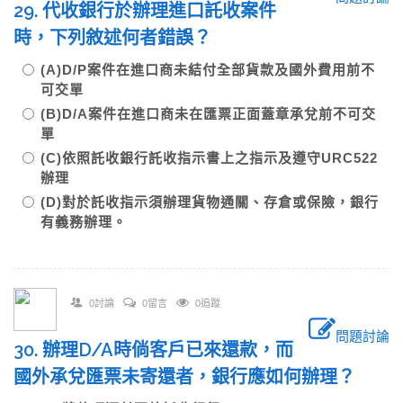
29. 代收銀行於辦理進口託收案件
時，下列敘述何者錯誤？
(A)D/P案件在進口商未結付全部貨款及國外費用前不
可交單
(B)D/A案件在進口商未在匯票正面蓋章承兌前不可交
單
(C)依照託收銀行託收指示書上之指示及遵守URC522
辦理
(D)對於託收指示須辦理貨物通關、存倉或保險，銀行
有義務辦理。
0討論
0留言
0追蹤
問題討論
30. 辦理D/A時倘客戶已來還款，而
國外承兌匯票未寄還者，銀行應如何辦理？