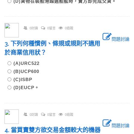
(D)貨物在裝船港越過船舷時，賣方即完成交貨。
0討論
0留言
0追蹤
問題討論
3. 下列何種慣例、條規或規則不適用
於商業信用狀？
(A)URC522
(B)UCP600
(C)ISBP
(D)EUCP。
0討論
0留言
0追蹤
問題討論
4. 當買賣雙方欲交易金額較大的機器