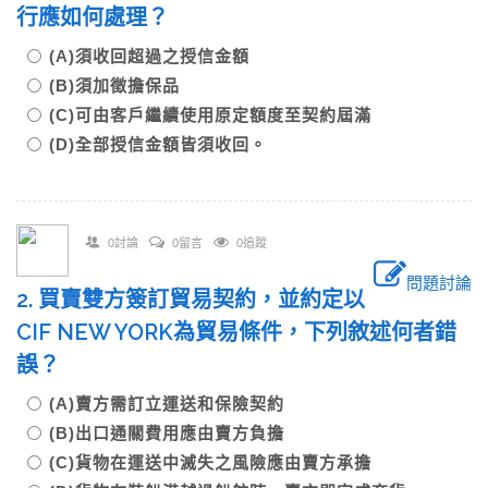
行應如何處理？
(A)須收回超過之授信金額
(B)須加徵擔保品
(C)可由客戶繼續使用原定額度至契約屆滿
(D)全部授信金額皆須收回。
0討論
0留言
0追蹤
問題討論
2. 買賣雙方簽訂貿易契約，並約定以
CIF NEW YORK為貿易條件，下列敘述何者錯
誤？
(A)賣方需訂立運送和保險契約
(B)出口通關費用應由賣方負擔
(C)貨物在運送中滅失之風險應由賣方承擔