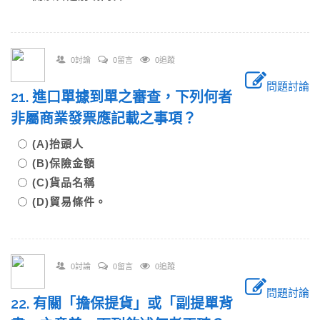
0討論
0留言
0追蹤
問題討論
21. 進口單據到單之審查，下列何者
非屬商業發票應記載之事項？
(A)抬頭人
(B)保險金額
(C)貨品名稱
(D)貿易條件。
0討論
0留言
0追蹤
問題討論
22. 有關「擔保提貨」或「副提單背