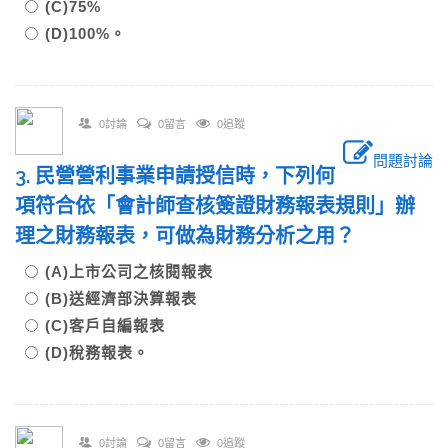
(C)75%
(D)100%。
0討論
0留言
0追蹤
問題討論
3. 民營營利事業申請授信時，下列何
項符合依「會計師查核簽證財務報表規則」辦
理之財務報表，可做為財務分析之用？
(A)上市公司之核閱報表
(B)送經濟部決算報表
(C)客戶自編報表
(D)稅務報表。
0討論
0留言
0追蹤