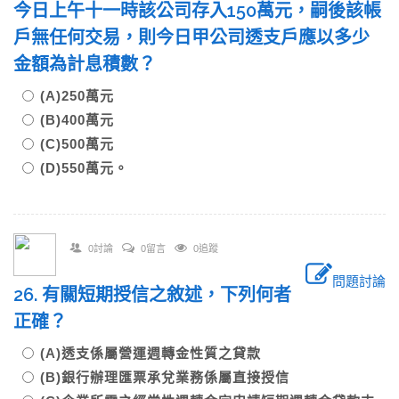
今日上午十一時該公司存入150萬元，嗣後該帳
戶無任何交易，則今日甲公司透支戶應以多少
金額為計息積數？
(A)250萬元
(B)400萬元
(C)500萬元
(D)550萬元。
0討論
0留言
0追蹤
問題討論
26. 有關短期授信之敘述，下列何者
正確？
(A)透支係屬營運週轉金性質之貸款
(B)銀行辦理匯票承兌業務係屬直接授信