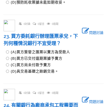
(D)預防託收票據未能如期收妥。
0討論
0留言
0追蹤
問題討論
23. 買方委託銀行辦理匯票承兌，下
列何種情況銀行不宜受理？
(A)買方簽發之匯票以賣方為受款人
(B)買方已交付遠期票據予賣方
(C)買方尚未付款予賣方
(D)具交易基礎之賒銷交易。
0討論
0留言
0追蹤
問題討論
24. 有關銀行為廠商承包工程需要而