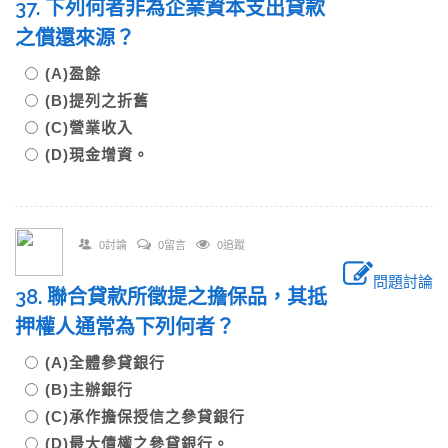
37. 下列何者非為企業資本支出貸款
之償還來源？
(A)盈餘
(B)提列之折舊
(C)營業收入
(D)現金增資。
0討論
0留言
0追蹤
問題討論
38. 聯合貸款所徵提之擔保品，其抵
押權人通常為下列何者？
(A)全體參貸銀行
(B)主辦銀行
(C)承作擔保授信之參貸銀行
(D)最大債權之參貸銀行。