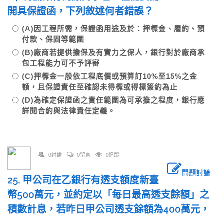
開具保證函，下列敘述何者錯誤？
(A)因工程所需，保證函用途及於：押標金、履約、預
付款、保固等範圍
(B)廠商若提供擔保及有實力之保人，銀行對於廠商承
包工程能力可不予評審
(C)押標金一般依工程底價或預算訂10%至15%之金
額，且保證責任至確認未得標或得標簽約為止
(D)為確定保證函之責任範圍為可承擔之程度，銀行應
詳閱合約與法律責任定義。
0討論
0留言
0追蹤
問題討論
25. 甲公司在乙銀行有透支額度新臺
幣500萬元，並約定以「每日最高透支餘額」之
積數計息，若昨日甲公司透支餘額為400萬元，