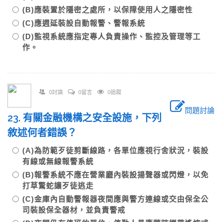
(B)應裝置於隱密之處所，以保障使用人之隱密性
(C)應週延裝設自動報警、警報系統
(D)監視系統應指定專人負責操作、監控及管理等工
作。
0討論
0留言
0追蹤
問題討論
23. 有關金融機構之安全設施，下列
敘述何者錯誤？
(A)為防範歹徒剪斷線路，各單位應視行舍狀況，裝設
有線或無線報警系統
(B)報警系統不應在營業廳內裝設揚聲器或閃燈，以免
打草驚蛇讓歹徒逃走
(C)金庫內自動警報器夜間應與警方連線或交由保全公
司裝設保全器材，並負責警戒