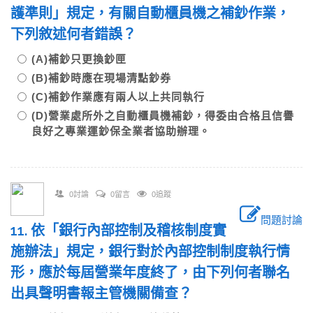
護準則」規定，有關自動櫃員機之補鈔作業，
下列敘述何者錯誤？
(A)補鈔只更換鈔匣
(B)補鈔時應在現場清點鈔券
(C)補鈔作業應有兩人以上共同執行
(D)營業處所外之自動櫃員機補鈔，得委由合格且信譽
良好之專業運鈔保全業者協助辦理。
0討論
0留言
0追蹤
問題討論
11. 依「銀行內部控制及稽核制度實
施辦法」規定，銀行對於內部控制制度執行情
形，應於每屆營業年度終了，由下列何者聯名
出具聲明書報主管機關備查？