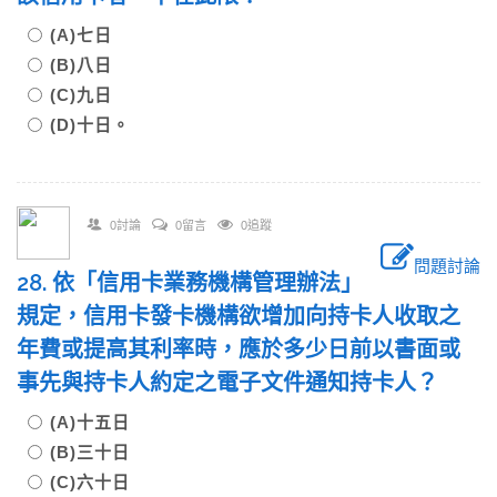
(A)七日
(B)八日
(C)九日
(D)十日。
0討論
0留言
0追蹤
問題討論
28. 依「信用卡業務機構管理辦法」
規定，信用卡發卡機構欲增加向持卡人收取之
年費或提高其利率時，應於多少日前以書面或
事先與持卡人約定之電子文件通知持卡人？
(A)十五日
(B)三十日
(C)六十日