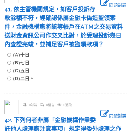
問題討論
41. 依主管機關規定，如客戶投訴存
款餘額不符，經確認係屬金融卡偽造盜領案
件，金融機構應將該等帳戶在ATM之交易資料
送財金資訊公司作交叉比對，於受理投訴幾日
內查證完竣，並補足客戶被盜領款項？
(A)十日
(B)七日
(C)五日
(D)二日。
0討論
0留言
0追蹤
問題討論
42. 下列何者非屬「金融機構作業委
託他人處理應注意事項」規定得委外處理之作