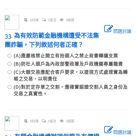
0討論
0留言
0追蹤
問題討論
33. 為有效防範金融機構遭受不法集
團詐騙，下列敘述何者正確？
(A)應嚴格禁止開立有抬頭人之禁止背書轉讓支票
(B)防杜人頭戶為內政部警政署及戶政機關專屬職責
(C)大額交易應配合客戶要求，以提現方式處理實為轉
帳之交易，以明責任
(D)對於定存單之交割，應確實認證交割人員之身份及
交易之真實性。
0討論
0留言
0追蹤
問題討論