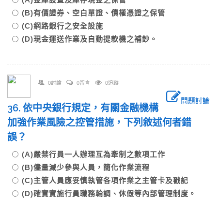
(B)有價證券、空白單證、債權憑證之保管
(C)網路銀行之安全設施
(D)現金運送作業及自動提款機之補鈔。
0討論
0留言
0追蹤
問題討論
36. 依中央銀行規定，有關金融機構
加強作業風險之控管措施，下列敘述何者錯
誤？
(A)嚴禁行員一人辦理互為牽制之數項工作
(B)儘量減少參與人員，簡化作業流程
(C)主管人員應妥慎執管各項作業之主管卡及戳記
(D)確實實施行員職務輪調、休假等內部管理制度。