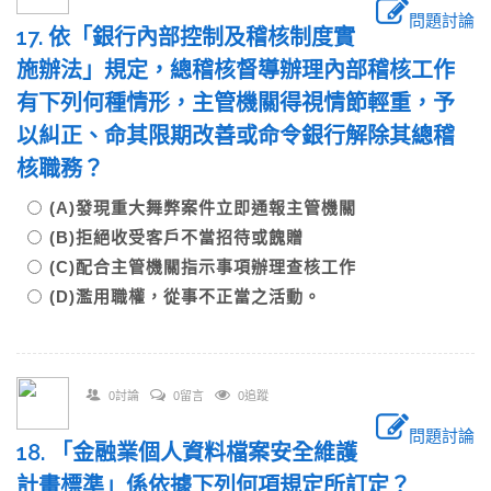
問題討論
17. 依「銀行內部控制及稽核制度實
施辦法」規定，總稽核督導辦理內部稽核工作
有下列何種情形，主管機關得視情節輕重，予
以糾正、命其限期改善或命令銀行解除其總稽
核職務？
(A)發現重大舞弊案件立即通報主管機關
(B)拒絕收受客戶不當招待或餽贈
(C)配合主管機關指示事項辦理查核工作
(D)濫用職權，從事不正當之活動。
0討論
0留言
0追蹤
問題討論
18. 「金融業個人資料檔案安全維護
計畫標準」係依據下列何項規定所訂定？