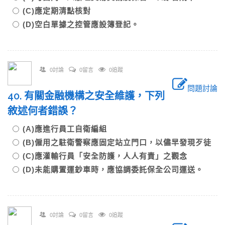
(C)應定期清點核對
(D)空白單據之控管應設簿登記。
0討論
0留言
0追蹤
問題討論
40. 有關金融機構之安全維護，下列
敘述何者錯誤？
(A)應進行員工自衛編組
(B)僱用之駐衛警察應固定站立門口，以儘早發現歹徒
(C)應灌輸行員「安全防護，人人有責」之觀念
(D)未能購置運鈔車時，應協調委託保全公司運送。
0討論
0留言
0追蹤