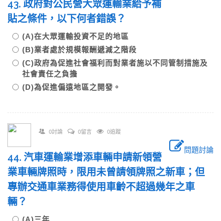
43. 政府對公民營大眾運輸業給予補
貼之條件，以下何者錯誤？
(A)在大眾運輸投資不足的地區
(B)業者處於規模報酬遞減之階段
(C)政府為促進社會福利而對業者施以不同管制措施及
社會責任之負擔
(D)為促進偏遠地區之開發。
0討論
0留言
0追蹤
問題討論
44. 汽車運輸業增添車輛申請新領營
業車輛牌照時，限用未曾請領牌照之新車；但
專辦交通車業務得使用車齡不超過幾年之車
輛？
(A)三年