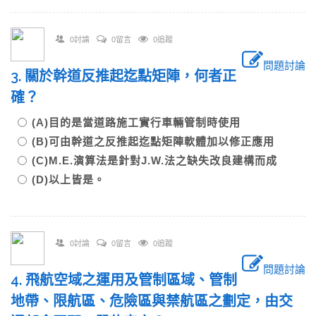
0討論
0留言
0追蹤
問題討論
3. 關於幹道反推起迄點矩陣，何者正
確？
(A)目的是當道路施工實行車輛管制時使用
(B)可由幹道之反推起迄點矩陣軟體加以修正應用
(C)M.E.演算法是針對J.W.法之缺失改良建構而成
(D)以上皆是。
0討論
0留言
0追蹤
問題討論
4. 飛航空域之運用及管制區域、管制
地帶、限航區、危險區與禁航區之劃定，由交