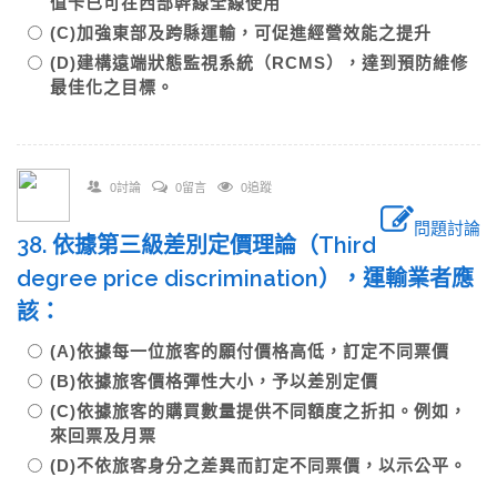
值卡已可在西部幹線全線使用
(C)加強東部及跨縣運輸，可促進經營效能之提升
(D)建構遠端狀態監視系統（RCMS），達到預防維修
最佳化之目標。
0討論
0留言
0追蹤
問題討論
38. 依據第三級差別定價理論（Third
degree price discrimination），運輸業者應
該：
(A)依據每一位旅客的願付價格高低，訂定不同票價
(B)依據旅客價格彈性大小，予以差別定價
(C)依據旅客的購買數量提供不同額度之折扣。例如，
來回票及月票
(D)不依旅客身分之差異而訂定不同票價，以示公平。