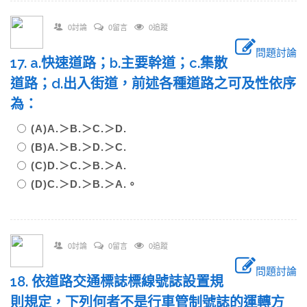
0討論
0留言
0追蹤
問題討論
17. a.快速道路；b.主要幹道；c.集散
道路；d.出入街道，前述各種道路之可及性依序
為：
(A)A.＞B.＞C.＞D.
(B)A.＞B.＞D.＞C.
(C)D.＞C.＞B.＞A.
(D)C.＞D.＞B.＞A.。
0討論
0留言
0追蹤
問題討論
18. 依道路交通標誌標線號誌設置規
則規定，下列何者不是行車管制號誌的運轉方