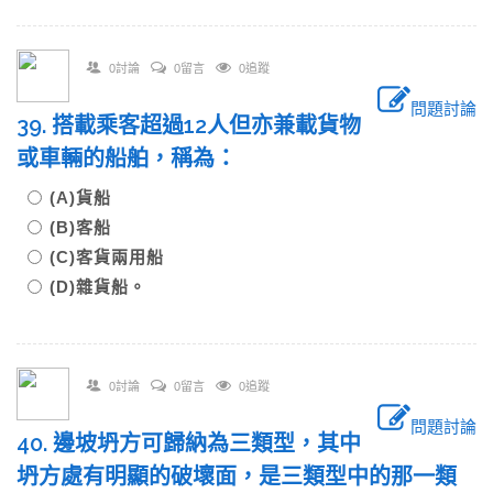
0討論
0留言
0追蹤
問題討論
39. 搭載乘客超過12人但亦兼載貨物
或車輛的船舶，稱為：
(A)貨船
(B)客船
(C)客貨兩用船
(D)雜貨船。
0討論
0留言
0追蹤
問題討論
40. 邊坡坍方可歸納為三類型，其中
坍方處有明顯的破壞面，是三類型中的那一類