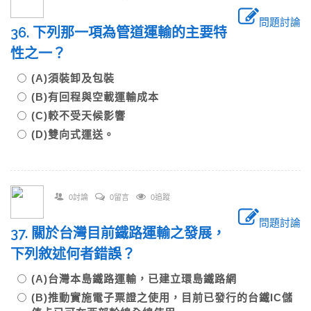
問題討論
36. 下列那一項為管道運輸的主要特
性之一？
(A)須裝卸及包裝
(B)有回程與空載運輸成本
(C)較不受天候影響
(D)雙向式運送。
0討論
0留言
0追蹤
問題討論
37. 關於台灣目前鐵路運輸之發展，
下列敘述何者錯誤？
(A)台灣本島鐵路運輸，已建立環島鐵路網
(B)推動實施電子票證之使用，目前已發行的台鐵IC儲