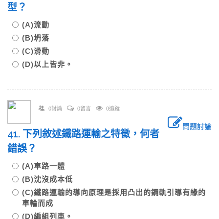
型？
(A)流動
(B)坍落
(C)滑動
(D)以上皆非。
0討論
0留言
0追蹤
問題討論
41. 下列敘述鐵路運輸之特徵，何者
錯誤？
(A)車路一體
(B)沈沒成本低
(C)鐵路運輸的導向原理是採用凸出的鋼軌引導有緣的
車輪而成
(D)編組列車。