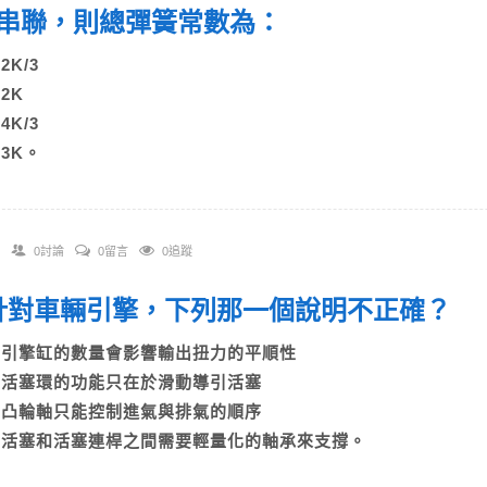
串聯，則總彈簧常數為：
)2K/3
)2K
)4K/3
)3K。
0討論
0留言
0追蹤
. 針對車輛引擎，下列那一個說明不正確？
A)引擎缸的數量會影響輸出扭力的平順性
B)活塞環的功能只在於滑動導引活塞
C)凸輪軸只能控制進氣與排氣的順序
D)活塞和活塞連桿之間需要輕量化的軸承來支撐。