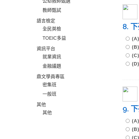
公幼教師甄選
教師甄試
語言檢定
8.
全民英檢
TOEIC多益
(
(
資訊平台
(
就業資訊
(
金融議題
鼎文學員專區
密集班
一般班
其他
9.
其他
(
(
(