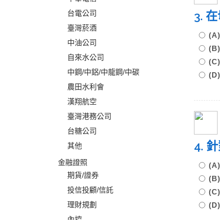
台電公司
3.
臺灣菸酒
(
中油公司
(
自來水公司
(
中鋼/中鋁/中龍鋼/中碳
(
農田水利會
漢翔航空
臺灣港務公司
台糖公司
4.
其他
金融證照
(
期貨/證券
(
投信投顧/信託
(
理財規劃
(
內控