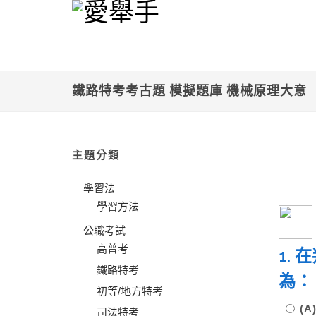
鐵路特考考古題 模擬題庫 機械原理大意
主題分類
學習法
學習方法
公職考試
高普考
1.
鐵路特考
為：
初等/地方特考
(A
司法特考