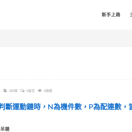
新手上路
0討論
0留言
0追蹤
 在判斷運動鏈時，N為機件數，P為配連數，
)呆鏈