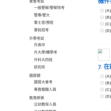
機件
軍警考試
一般警察/警察特考
(
警專/警大
(
軍士官/預官
(
軍校招考
(
升學考試
升高中
升大學/轉學考
升科大四技
7.
研究所
國貿類
(
國貿大會考
(
專責報關人員
(
(
教育師資
公幼教保人員