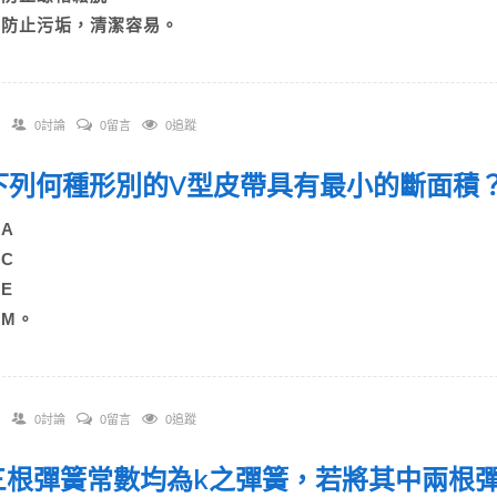
D)防止污垢，清潔容易。
0討論
0留言
0追蹤
. 下列何種形別的V型皮帶具有最小的斷面積
)A
)C
)E
)M。
0討論
0留言
0追蹤
. 三根彈簧常數均為k之彈簧，若將其中兩