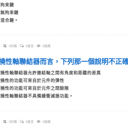
B)拘束鏈
C)無拘束鏈
D)混合鏈。
0討論
0留言
0追蹤
 對撓性軸聯結器而言，下列那一個說明不正
A)撓性軸聯結器允許連結軸之間有角度和距離的差異
B)撓性的功能可來自於元件的彈性
C)撓性的功能可來自於元件之間餘隙
D)撓性軸聯結器不具備緩衝減振功能。
0討論
0留言
0追蹤