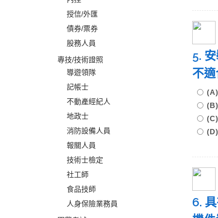
授信/外匯
債券/票券
股務人員
5.
專技/技術證照
不適
導遊領隊
記帳士
(A
不動產經紀人
(B
地政士
(C
消防設備人員
(
報關人員
技術士檢定
社工師
食品技師
6.
人身保險業務員