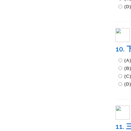
(
10
(A
(B
(C
(D
11