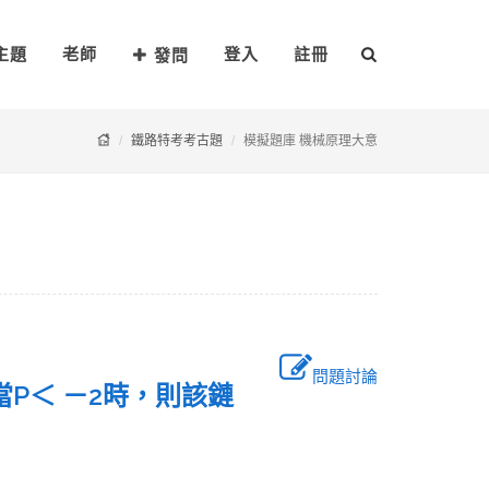
主題
老師
登入
註冊
發問
鐵路特考考古題
模擬題庫 機械原理大意
問題討論
當P＜ －2時，則該鏈