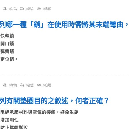
0討論
0留言
0追蹤
 下列哪一種「銷」在使用時需將其末端彎曲
A)快釋銷
B)開口銷
C)彈簧銷
D)定位銷。
0討論
0留言
0追蹤
 下列有關墊圈目的之敘述，何者正確？
A)阻絕承壓材料與空氣的接觸，避免生銹
B)增加剛性
C)防止螺帽鬆脫