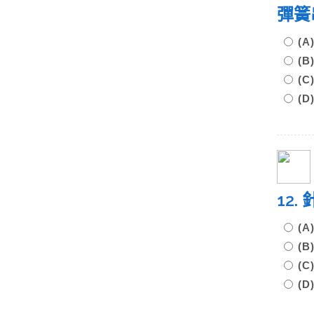
彈簧
(A
(B
(C
(D
12
(
(
(
(