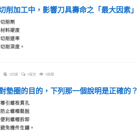
 在切削加工中，影響刀具壽命之「最大因素
A)切削劑
B)材料硬度
C)切削速率
D)切削深度。
0討論
0留言
0追蹤
 針對墊圈的目的，下列那一個說明是正確的
A)導引螺栓貫孔
B)防止螺帽鬆脫
C)便利螺帽拆卸
D)避免機件生鏽。