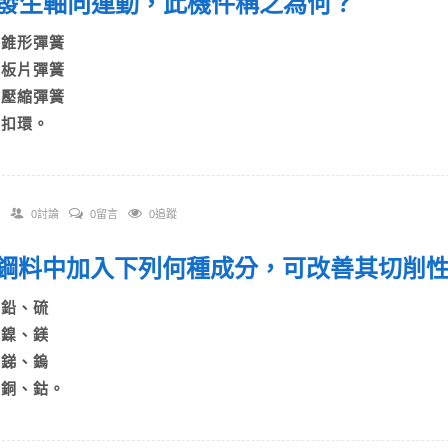
發生軸向運動，此機件稱之為何？
A)錐形彈簧
B)板片彈簧
C)壓縮彈簧
D)扣環。
0討論
0留言
0追蹤
 在鋼料中加入下列何種成分，可改善其切削
A)鉛、硫
B)鎳、鎂
C)銻、鎢
D)銅、鈷。