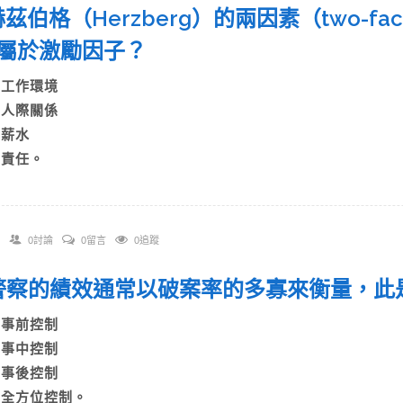
 赫茲伯格（Herzberg）的兩因素（two-f
屬於激勵因子？
A)工作環境
B)人際關係
)薪水
D)責任。
0討論
0留言
0追蹤
. 警察的績效通常以破案率的多寡來衡量，
A)事前控制
B)事中控制
C)事後控制
D)全方位控制。