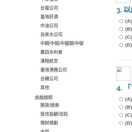
台電公司
3.
臺灣菸酒
(
中油公司
(
自來水公司
(
中鋼/中鋁/中龍鋼/中碳
(
農田水利會
漢翔航空
臺灣港務公司
台糖公司
4.
其他
金融證照
(
期貨/證券
(
投信投顧/信託
(
理財規劃
(
內控