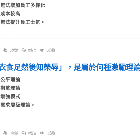
B)無法增加員工多樣化
C)成本較高
D)無法提升員工士氣。
0討論
0留言
0追蹤
 「衣食足然後知榮辱」，是屬於何種激勵理
A)公平理論
B)期望理論
C)增強模式
D)需求層級理論。
0討論
0留言
0追蹤