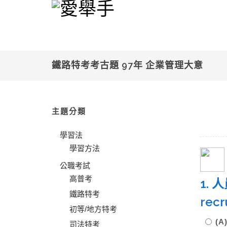
鐵路特考考古題 97年 企業管理大意
主題分類
學習法
學習方法
公職考試
高普考
1.
鐵路特考
re
初等/地方特考
(
司法特考