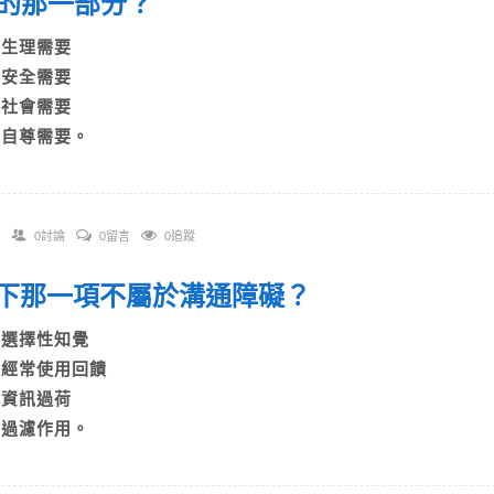
的那一部分？
A)生理需要
B)安全需要
C)社會需要
D)自尊需要。
0討論
0留言
0追蹤
 以下那一項不屬於溝通障礙？
A)選擇性知覺
B)經常使用回饋
C)資訊過荷
D)過濾作用。