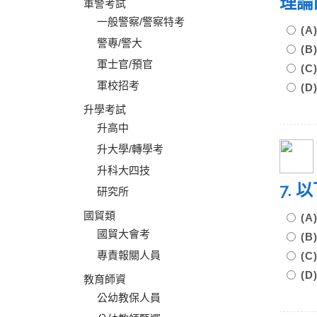
理論
軍警考試
一般警察/警察特考
(
警專/警大
(
軍士官/預官
(
軍校招考
(
升學考試
升高中
升大學/轉學考
升科大四技
7.
研究所
國貿類
(
國貿大會考
(
專責報關人員
(
(
教育師資
公幼教保人員