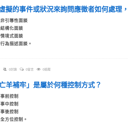
 以虛擬的事件或狀況來詢問應徵者如何處理
A)非引導性面談
B)結構化面談
C)情境式面談
D)行為描述面談。
0討論
0留言
0追蹤
 「亡羊補牢」是屬於何種控制方式？
A)事前控制
B)事中控制
C)事後控制
D)全方位控制。