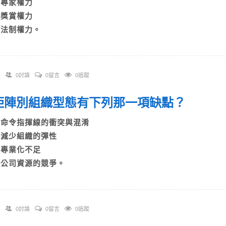
B)專家權力
C)獎賞權力
D)法制權力。
0討論
0留言
0追蹤
. 矩陣別組織型態有下列那一項缺點？
A)命令指揮線的衝突與混淆
B)減少組織的彈性
C)專業化不足
D)公司資源的競爭。
0討論
0留言
0追蹤