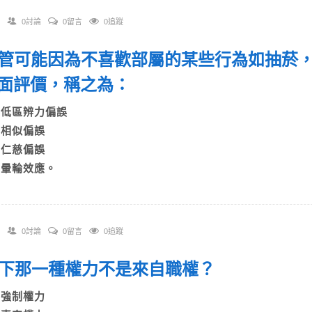
0討論
0留言
0追蹤
 主管可能因為不喜歡部屬的某些行為如抽菸
面評價，稱之為：
A)低區辨力偏誤
B)相似偏誤
C)仁慈偏誤
D)暈輪效應。
0討論
0留言
0追蹤
 以下那一種權力不是來自職權？
A)強制權力