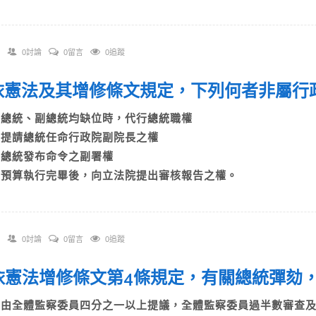
0討論
0留言
0追蹤
. 依憲法及其增修條文規定，下列何者非屬
A)總統、副總統均缺位時，代行總統職權
B)提請總統任命行政院副院長之權
C)總統發布命令之副署權
D)預算執行完畢後，向立法院提出審核報告之權。
0討論
0留言
0追蹤
. 依憲法增修條文第4條規定，有關總統彈劾
A)由全體監察委員四分之一以上提議，全體監察委員過半數審查