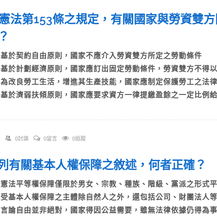
 依憲法第153條之規定，有關國家與勞資雙
？
A)基於契約自由原則，國家不應介入勞資雙方所定之勞動條件
B)基於計劃經濟原則，國家應訂出固定勞動條件，勞資雙方不得
C)為改良勞工生活，增進其生產技能，國家應制定保護勞工之法
D)基於濟弱扶傾原則，國家應要求資方一律提繳盈餘之一定比例
0討論
0留言
0追蹤
 下列有關基本人權保障之敘述，何者正確？
A)憲法平等權保障僅限於男女、宗教、種族、階級、黨派之形式
B)受基本人權保障之主體除自然人之外，還包括公司、財團法人
C)言論自由並非絕對，國家得因公益需要，雖無法律依據仍得為