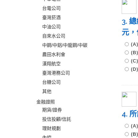
台電公司
臺灣菸酒
3.
中油公司
元，
自來水公司
(
中鋼/中鋁/中龍鋼/中碳
(
農田水利會
(
漢翔航空
(
臺灣港務公司
台糖公司
其他
金融證照
期貨/證券
4.
投信投顧/信託
(
理財規劃
(
內控