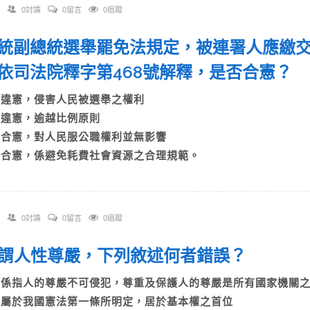
0討論
0留言
0追蹤
 總統副總統選舉罷免法規定，被連署人應繳交
依司法院釋字第468號解釋，是否合憲？
A)違憲，侵害人民被選舉之權利
B)違憲，逾越比例原則
C)合憲，對人民服公職權利並無影響
D)合憲，係避免耗費社會資源之合理規範。
0討論
0留言
0追蹤
 所謂人性尊嚴，下列敘述何者錯誤？
A)係指人的尊嚴不可侵犯，尊重及保護人的尊嚴是所有國家機關
B)屬於我國憲法第一條所明定，居於基本權之首位