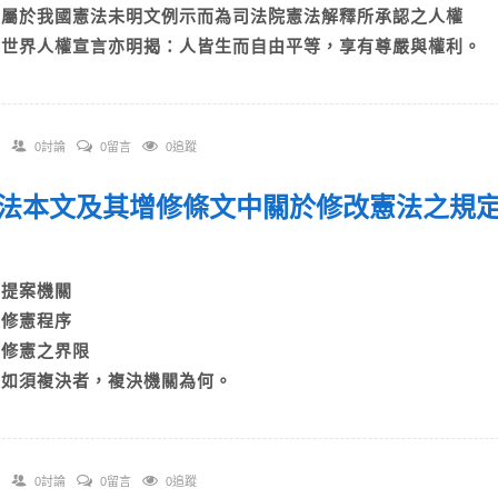
C)屬於我國憲法未明文例示而為司法院憲法解釋所承認之人權
D)世界人權宣言亦明揭：人皆生而自由平等，享有尊嚴與權利。
0討論
0留言
0追蹤
 憲法本文及其增修條文中關於修改憲法之規
A)提案機關
B)修憲程序
C)修憲之界限
D)如須複決者，複決機關為何。
0討論
0留言
0追蹤