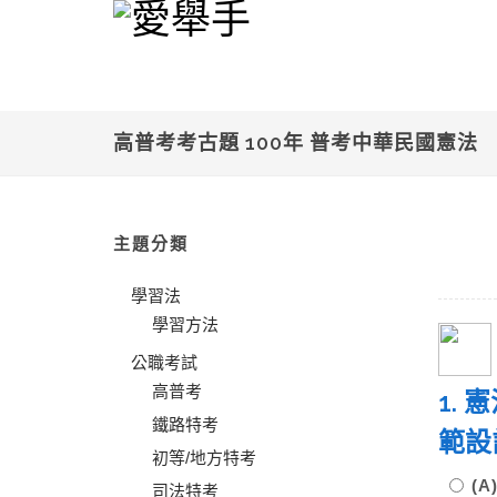
高普考考古題 100年 普考中華民國憲法
主題分類
學習法
學習方法
公職考試
高普考
1.
鐵路特考
範設
初等/地方特考
(
司法特考