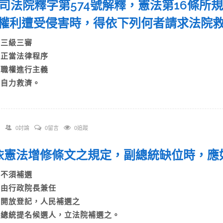
 依司法院釋字第574號解釋，憲法第16條
權利遭受侵害時，得依下列何者請求法院
A)三級三審
B)正當法律程序
C)職權進行主義
D)自力救濟。
0討論
0留言
0追蹤
. 依憲法增修條文之規定，副總統缺位時，
A)不須補選
B)由行政院長兼任
C)開放登記，人民補選之
D)總統提名候選人，立法院補選之。