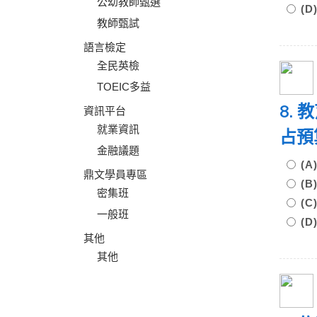
公幼教師甄選
(
教師甄試
語言檢定
全民英檢
TOEIC多益
8.
資訊平台
就業資訊
占預
金融議題
(A
鼎文學員專區
(B
密集班
(C
一般班
(
其他
其他