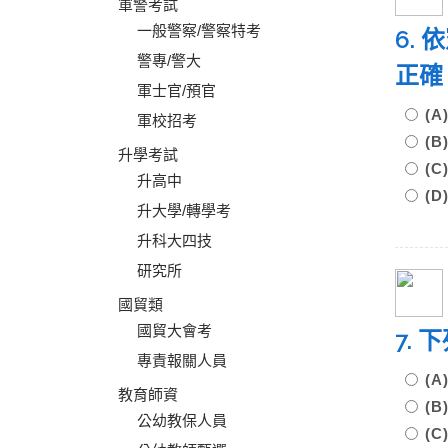
軍警考試
一般警察/警察特考
6.
警專/警大
正確
軍士官/預官
(
軍校招考
(
升學考試
(
升高中
(
升大學/轉學考
升科大四技
研究所
國貿類
國貿大會考
7.
專責報關人員
(
教育師資
(
公幼教保人員
(