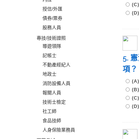
(
授信/外匯
(
債券/票券
股務人員
專技/技術證照
導遊領隊
記帳士
5.
不動產經紀人
項？
地政士
(
消防設備人員
(
報關人員
(
技術士檢定
(
社工師
食品技師
人身保險業務員