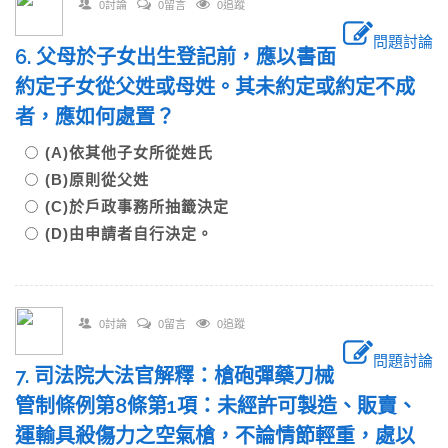
0討論
0留言
0追蹤
問題討論
6. 父母於子女出生登記前，應以書面
約定子女從父姓或母姓。其未約定或約定不成
者，應如何處置？
(A)依其他子女所從姓氏
(B)原則從父姓
(C)於戶政事務所抽籤決定
(D)由申請者自行決定。
0討論
0留言
0追蹤
問題討論
7. 司法院大法官解釋：槍砲彈藥刀械
管制條例第8條第1項：未經許可製造、販賣、
運輸具殺傷力之空氣槍，不論情節輕重，處以