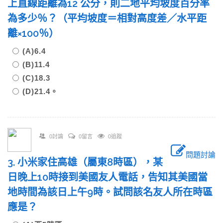
上直線距離為12 公分，則二地平均坡度百分率
為多少％？（平均坡度＝相對高度差／水平距
離×100％）
(A)6.4
(B)11.4
(C)18.3
(D)21.4。
0討論
0留言
0追蹤
問題討論
3. 小米家住高雄（屬東8時區），某
日晚上10時接到美國友人電話，告知其美國當
地時間為該日上午9時。試問該名友人所在時區
應是？