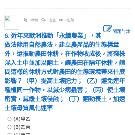
0討論
0留言
0追蹤
問題討論
6. 近年來歐洲推動「永續農業」，其
做法除用自然農法，建立農產品的生態標章
外，還推動農田休耕，在作物收成後，將殘株
混入土中並加以翻土，讓農田在隔年休耕，請
問這樣的休耕方式對農田的生態環境帶來什麼
影響？（甲）提高土壤肥力；（乙）避免連年
種植同一作物，以減少病蟲害；（丙）使土壤
密實，減緩土壤侵蝕；（丁）翻動表土，加速
土壤母質風化速率
(A)甲乙
(B)乙丙