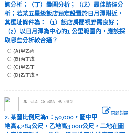
詢分析；（丁）疊圖分析；（戊）最佳路徑分
析；若某五星級飯店預定設置於日月潭附近，
其選址條件為：（1）飯店房間視野需良好；
（2）以日月潭為中心的1 公里範圍內，應該採
取哪些分析較合適？
(A)甲乙丙
(B)丙丁戊
(C)甲乙丁
(D)乙丁戊。
2討論
0留言
0追蹤
問題討論
2. 某圖比例尺為1：50,000，圖中甲
地高4,284公尺，乙地高3,000公尺，二地在圖