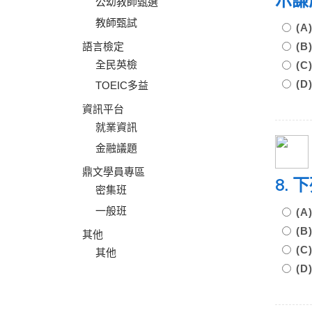
示謙
公幼教師甄選
教師甄試
(
語言檢定
(
全民英檢
(
(
TOEIC多益
資訊平台
就業資訊
金融議題
鼎文學員專區
8.
密集班
一般班
(
(
其他
(
其他
(