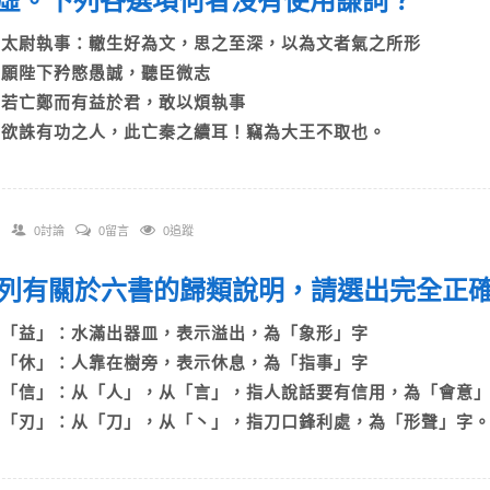
虛。下列各選項何者沒有使用謙詞？
A)太尉執事：轍生好為文，思之至深，以為文者氣之所形
B)願陛下矜愍愚誠，聽臣微志
C)若亡鄭而有益於君，敢以煩執事
D)欲誅有功之人，此亡秦之續耳！竊為大王不取也。
0討論
0留言
0追蹤
 下列有關於六書的歸類說明，請選出完全正
A)「益」：水滿出器皿，表示溢出，為「象形」字
B)「休」：人靠在樹旁，表示休息，為「指事」字
C)「信」：从「人」，从「言」，指人說話要有信用，為「會意
D)「刃」：从「刀」，从「丶」，指刀口鋒利處，為「形聲」字