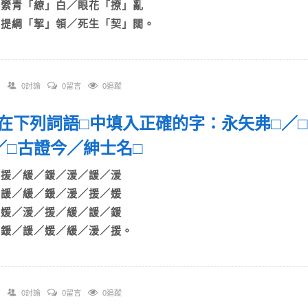
C)縈青「繚」白／眼花「撩」亂
D)提綱「挈」領／死生「契」闊。
0討論
0留言
0追蹤
 請在下列詞語□中填入正確的字：永矢弗□／
／□古證今／紳士名□
A)援／緩／鍰／湲／諼／湲
B)諼／緩／鍰／湲／援／媛
C)媛／湲／援／緩／諼／鍰
D)鍰／諼／媛／緩／湲／援。
0討論
0留言
0追蹤