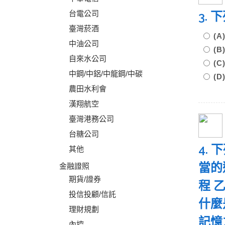
台電公司
3.
臺灣菸酒
(
中油公司
(
自來水公司
(
中鋼/中鋁/中龍鋼/中碳
(
農田水利會
漢翔航空
臺灣港務公司
台糖公司
4.
其他
當的
金融證照
期貨/證券
程 
投信投顧/信託
什麼
理財規劃
記憶
內控