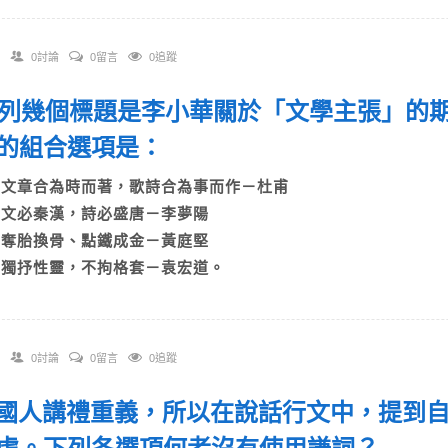
0討論
0留言
0追蹤
 下列幾個標題是李小華關於「文學主張」的
的組合選項是：
A)文章合為時而著，歌詩合為事而作－杜甫
B)文必秦漢，詩必盛唐－李夢陽
C)奪胎換骨、點鐵成金－黃庭堅
D)獨抒性靈，不拘格套－袁宏道。
0討論
0留言
0追蹤
 中國人講禮重義，所以在說話行文中，提到