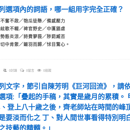
 下列選項內的詞語，哪一組用字完全正確？
A)不奮不啟／匏瓜徒懸／備感壓力
B)絃歌不輟／裨官野史／中匱猶虛
C)勢態炎涼／詩費蓼莪／陟罰臧否
D)切中肯綮／鎩羽而歸／怵目驚心。
0討論
0留言
0追蹤
 下列文字，節引自陳芳明《巨河回流》，請
選項:「疊起的手稿，其實是歲月的累積。
乙、登上八十歲之後，齊老師站在時間的峰
是要淡而化之 丁、對人間世事看得特別明白
之技藝的精髓。」