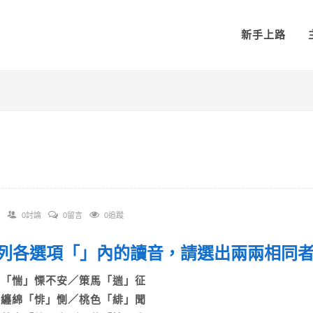
新手上路
0討論
0留言
0追蹤
 下列各選項「」內的讀音，請選出兩兩相同
A)「惴」慄不安／策馬「遄」征
B)纏綿「悱」惻／桃色「緋」聞