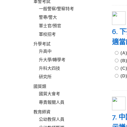
軍警考試
一般警察/警察特考
警專/警大
軍士官/預官
6.
軍校招考
適當
升學考試
升高中
(
升大學/轉學考
(
升科大四技
(
(
研究所
國貿類
國貿大會考
專責報關人員
教育師資
7.
公幼教保人員