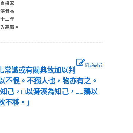
常百姓家
聞俠骨香
荒十二年
雨入寒窗。
問題討論
文化常識或有關典故加以判
以不恨。不獨人也，物亦有之。
知己，□以濂溪為知己，……鵝以
千秋不移。」