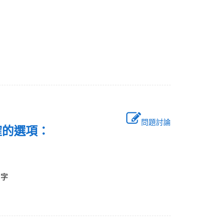
問題討論
確的選項：
」字
。