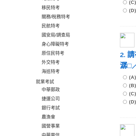
(
移民特考
(
關務/稅務特考
民航特考
國安局/調查局
身心障礙特考
2.
原住民特考
外交特考
潺□
海巡特考
(
就業考試
(
中華郵政
(
捷運公司
(
銀行考試
農漁會
國營事業
中華電信