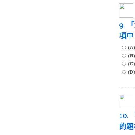
9.
項中
(
(
(
(
10
的題