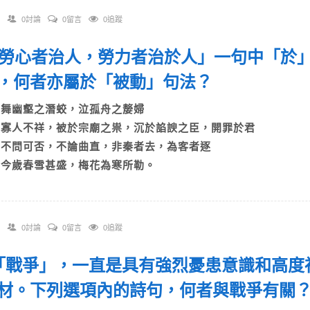
0討論
0留言
0追蹤
 「勞心者治人，勞力者治於人」一句中「於
，何者亦屬於「被動」句法？
A)舞幽壑之潛蛟，泣孤舟之嫠婦
B)寡人不祥，被於宗廟之祟，沉於諂諛之臣，開罪於君
C)不問可否，不論曲直，非秦者去，為客者逐
D)今歲春雪甚盛，梅花為寒所勒。
0討論
0留言
0追蹤
. 「戰爭」，一直是具有強烈憂患意識和高
材。下列選項內的詩句，何者與戰爭有關