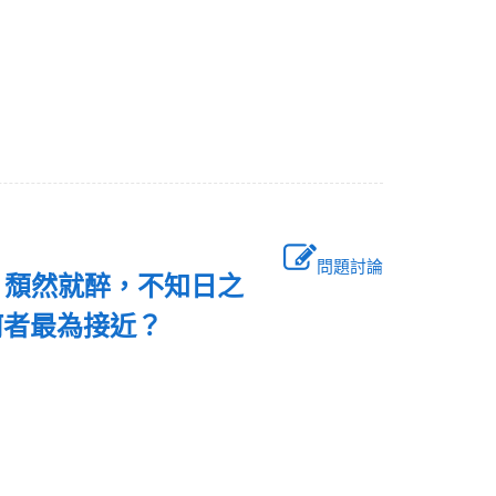
問題討論
，頹然就醉，不知日之
何者最為接近？