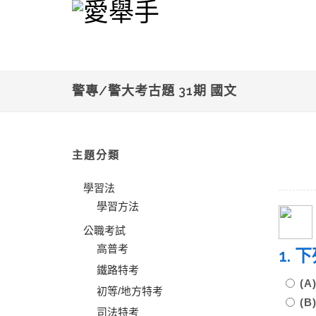
警專/警大考古題 31期 國文
主題分類
學習法
學習方法
公職考試
高普考
1.
鐵路特考
(
初等/地方特考
(
司法特考