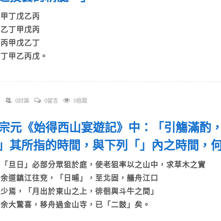
A)甲丁戊乙丙
B)乙丁甲戊丙
C)丙甲戊乙丁
D)丁甲乙丙戊。
0討論
0留言
0追蹤
 柳宗元《始得西山宴遊記》中：「引觴滿酌
」其所指的時間，與下列「」內之時間，
A)「旦日」必部分眾狙於庭，使老狙率以之山中，求草木之實
B)余道鎮江往兗，「日晡」，至北固，艤舟江口
C)少焉，「月出於東山之上，徘徊與斗牛之間」
D)余大驚喜，移舟過金山寺，已「二鼓」矣。