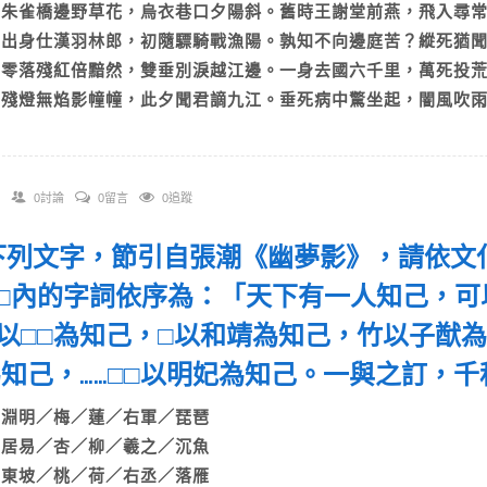
A)朱雀橋邊野草花，烏衣巷口夕陽斜。舊時王謝堂前燕，飛入尋
B)出身仕漢羽林郎，初隨驃騎戰漁陽。孰知不向邊庭苦？縱死猶
C)零落殘紅倍黯然，雙垂別淚越江邊。一身去國六千里，萬死投
D)殘燈無焰影幢幢，此夕聞君謫九江。垂死病中驚坐起，闇風吹
0討論
0留言
0追蹤
. 下列文字，節引自張潮《幽夢影》，請依
□內的字詞依序為：「天下有一人知己，可
以□□為知己，□以和靖為知己，竹以子猷為
為知己，……□□以明妃為知己。一與之訂，
A)淵明／梅／蓮／右軍／琵琶
B)居易／杏／柳／羲之／沉魚
C)東坡／桃／荷／右丞／落雁