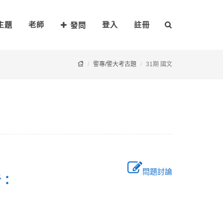
主題
老師
登入
註冊
發問
警專/警大考古題
31期 國文
問題討論
者：