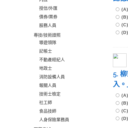
授信/外匯
(
債券/票券
(
(
股務人員
(
專技/技術證照
導遊領隊
記帳士
不動產經紀人
地政士
5.
消防設備人員
入。
報關人員
技術士檢定
(
社工師
(
(
食品技師
(
人身保險業務員