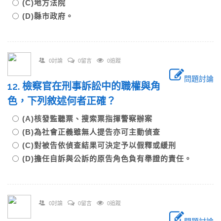
(C)地方法院
(D)縣市政府。
0討論
0留言
0追蹤
問題討論
12. 檢察官在刑事訴訟中的職權與角
色，下列敘述何者正確？
(A)核發監聽票、搜索票指揮警察辦案
(B)為社會正義雖無人提告亦可主動偵查
(C)對被告依偵查結果可決定予以假釋或緩刑
(D)擔任自訴與公訴的原告角色負有舉證的責任。
0討論
0留言
0追蹤