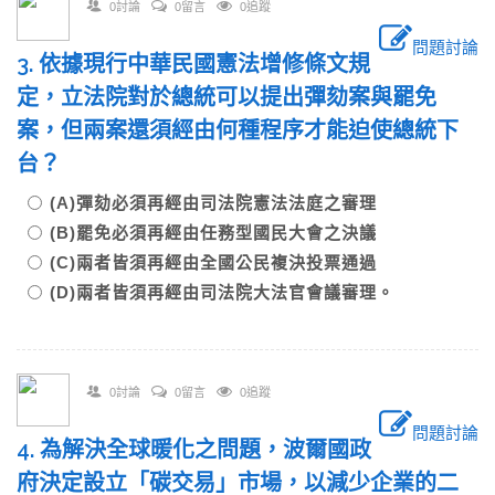
0討論
0留言
0追蹤
問題討論
3. 依據現行中華民國憲法增修條文規
定，立法院對於總統可以提出彈劾案與罷免
案，但兩案還須經由何種程序才能迫使總統下
台？
(A)彈劾必須再經由司法院憲法法庭之審理
(B)罷免必須再經由任務型國民大會之決議
(C)兩者皆須再經由全國公民複決投票通過
(D)兩者皆須再經由司法院大法官會議審理。
0討論
0留言
0追蹤
問題討論
4. 為解決全球暖化之問題，波爾國政
府決定設立「碳交易」市場，以減少企業的二