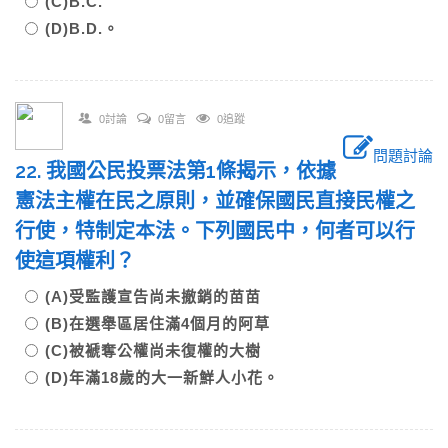
(C)B.C.
(D)B.D.。
0討論
0留言
0追蹤
問題討論
22. 我國公民投票法第1條揭示，依據
憲法主權在民之原則，並確保國民直接民權之
行使，特制定本法。下列國民中，何者可以行
使這項權利？
(A)受監護宣告尚未撤銷的苗苗
(B)在選舉區居住滿4個月的阿草
(C)被褫奪公權尚未復權的大樹
(D)年滿18歲的大一新鮮人小花。