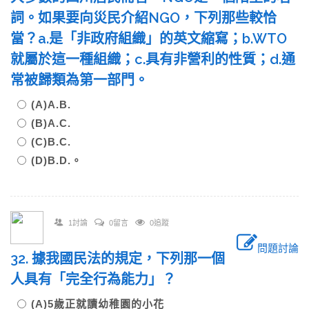
詞。如果要向災民介紹NGO，下列那些較恰
當？a.是「非政府組織」的英文縮寫；b.WTO
就屬於這一種組織；c.具有非營利的性質；d.通
常被歸類為第一部門。
(A)A.B.
(B)A.C.
(C)B.C.
(D)B.D.。
1討論
0留言
0追蹤
問題討論
32. 據我國民法的規定，下列那一個
人具有「完全行為能力」？
(A)5歲正就讀幼稚園的小花