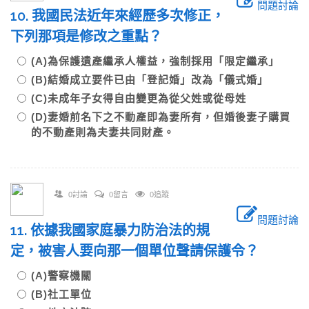
問題討論
10. 我國民法近年來經歷多次修正，
下列那項是修改之重點？
(A)為保護遺產繼承人權益，強制採用「限定繼承」
(B)結婚成立要件已由「登記婚」改為「儀式婚」
(C)未成年子女得自由變更為從父姓或從母姓
(D)妻婚前名下之不動產即為妻所有，但婚後妻子購買
的不動產則為夫妻共同財產。
0討論
0留言
0追蹤
問題討論
11. 依據我國家庭暴力防治法的規
定，被害人要向那一個單位聲請保護令？
(A)警察機關
(B)社工單位