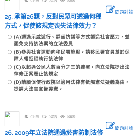
0討論
0留言
0追蹤
問題討論
25. 承第26題，反對民眾可透過何種
方式，促使該規定喪失法律效力？
(A)透過示威遊行、靜坐抗議等方式製造社會壓力，並
罷免支持該法案的立法委員
(B)參與社會運動向移民署施壓，請移民署官員基於保
障人權拒絕執行該法律
(C)以超過公民人數百分之三的連署，向立法院提出法
律修正案廢止該規定
(D)請願促使行政院以適用法律有牴觸憲法疑義為由，
提請大法官宣告違憲。
0討論
0留言
0追蹤
問題討論
26. 2009年立法院通過菸害防制法修