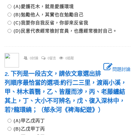
(A)愛護花木，就是愛護環境
(B)勉勵他人，其實也在勉勵自己
(C)我要你自我反省，你卻來反省我
(D)民意代表經常檢討官員，也應經常檢討自己。
0討論
0留言
0追蹤
問題討論
2. 下列是一段古文，請依文意選出排
列順序最恰當的選項:約行二三里，渡兩小溪，
甲、林木蓊翳，乙、皆履而涉，丙、老藤纏結
其上，丁、大小不可辨名，戊、復入深林中，
若?龍環繞；（郁永河《裨海紀遊》）
(A)甲乙戊丙丁
(B)乙戊甲丁丙