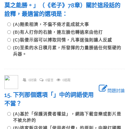
莫之能勝。」（《老子》78章）關於這段話的
詮釋，最適當的選項是：
(A)剛柔相濟，不偏不倚才能成就大事
(B)有人打你的右臉，連左臉也轉過來由他打
(C)裝傻示弱可以搏取同情，凡事逞強則讓人反感
(D)至柔的水日積月累，所發揮的力量勝過任何堅硬的
兵器。
0討論
0留言
0追蹤
問題討論
15. 下列那個選項「」中的詞語使用
不當？
(A)基於「保護消費者權益」，網路下載音樂或影片是
不被允許的
(B)這家飯店依據「使用者付費」的原則，向撥打國際