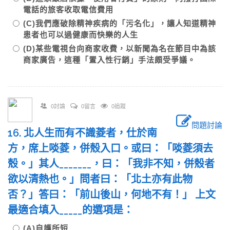
電話的旅客收取電信費用
(C)我們應破除精神疾病的「污名化」，讓人知道精神
患者也可以過健康而快樂的人生
(D)某些電視台向商家收費，以新聞為名在節目中為該
商家廣告，這種「置入性行銷」手法頗受爭議。
0討論
0留言
0追蹤
問題討論
16. 北人生而有不識菱者，仕於南
方，席上啖菱，併殼入口。或曰：「啖菱須去
殼。」其人_______，曰：「我非不知，併殼者
欲以清熱也。」問者曰：「北土亦有此物
否？」答曰：「前山後山，何地不有！」 上文
最適合填入_____的選項是：
(A)自護所短