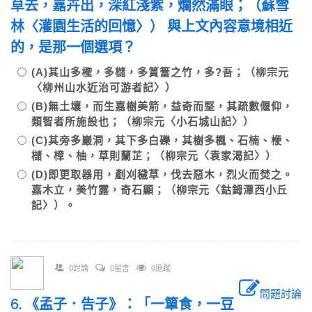
草去，嘉卉出，深紅淺紫，爛然滿眼；（蘇雪
林〈灌園生活的回憶〉） 與上文內容意境相近
的，是那一個選項？
(A)其山多檉，多櫧，多篔簹之竹，多?吾；（柳宗元
〈柳州山水近治可游者記〉）
(B)無土壤，而生嘉樹美箭，益奇而堅，其疏數偃仰，
類智者所施設也；（柳宗元〈小石城山記〉）
(C)其旁多巖洞，其下多白礫，其樹多楓、石楠、楩、
櫧、樟、柚，草則蘭芷；（柳宗元〈袁家渴記〉）
(D)即更取器用，剷刈穢草，伐去惡木，烈火而焚之。
嘉木立，美竹露，奇石顯；（柳宗元〈鈷鉧潭西小丘
記〉）。
0討論
0留言
0追蹤
問題討論
6. 《孟子．告子》：「一簞食，一豆