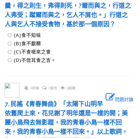
羹，得之則生，弗得則死，?爾而與之，行道之
人弗受；蹴爾而與之，乞人不屑也。」行道之
人與乞人不接受食物，基於那一個原因？
(A)食不知味
(B)食不厭精
(C)不食嗟來之食
(D)不信耳食之言。
0討論
0留言
0追蹤
問題討論
7. 民謠《青春舞曲》「太陽下山明早
依舊爬上來，花兒謝了明年還是一樣的開；美
麗小鳥飛去無影蹤，我的青春小鳥一樣不回
來，我的青春小鳥一樣不回來。」以上歌詞，