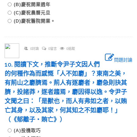
(B)慶祝開業週年
(C)慶祝農曆元旦
(D)慶祝醫院開業。
0討論
0留言
0追蹤
問題討論
10. 閱讀下文，推斷令尹子文因人們
的何種作為而感慨「人不如麝」？東南之美，
有荊山之麝臍焉。荊人有逐麝者，麝急則抉其
臍，投諸莽，逐者趨焉，麝因得以逸。令尹子
文聞之曰：「是獸也，而人有弗如之者，以賄
亡其身，以及其家，何其知之不如麝耶！」
（《郁離子‧賄亡》）
(A)投機取巧