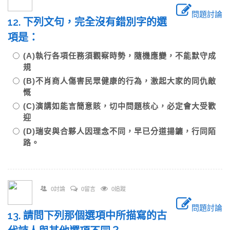
問題討論
12. 下列文句，完全沒有錯別字的選
項是：
(A)執行各項任務須觀察時勢，隨機應變，不能默守成
規
(B)不肖商人傷害民眾健康的行為，激起大家的同仇敵
慨
(C)演講如能言簡意賅，切中問題核心，必定會大受歡
迎
(D)瑞安與合夥人因理念不同，早已分道揚鑣，行同陌
路。
0討論
0留言
0追蹤
問題討論
13. 請問下列那個選項中所描寫的古