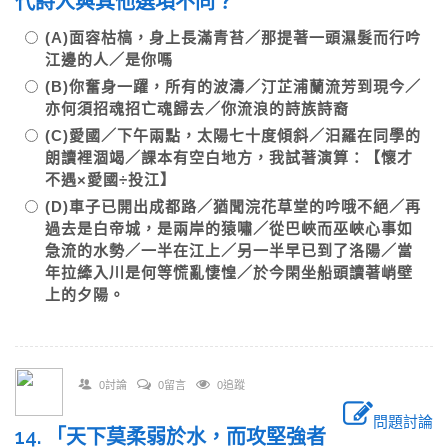
代詩人與其他選項不同？
(A)面容枯槁，身上長滿青苔／那提著一頭濕髮而行吟
江邊的人／是你嗎
(B)你奮身一躍，所有的波濤／汀芷浦蘭流芳到現今／
亦何須招魂招亡魂歸去／你流浪的詩族詩裔
(C)愛國／下午兩點，太陽七十度傾斜／汩羅在同學的
朗讀裡涸竭／課本有空白地方，我試著演算：【懷才
不遇×愛國÷投江】
(D)車子已開出成都路／猶聞浣花草堂的吟哦不絕／再
過去是白帝城，是兩岸的猿嘯／從巴峽而巫峽心事如
急流的水勢／一半在江上／另一半早已到了洛陽／當
年拉縴入川是何等慌亂悽惶／於今閑坐船頭讀著峭壁
上的夕陽。
0討論
0留言
0追蹤
問題討論
14. 「天下莫柔弱於水，而攻堅強者