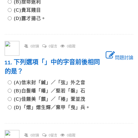
(B)捨命逐利
(C)貴耳賤目
(D)露才揚己。
0討論
0留言
0追蹤
問題討論
11. 下列選項「」中的字音前後相同
的是？
(A)信末封「緘」／「弦」外之音
(B)白髮皤「皤」／堅若「磐」石
(C)佳餚美「饌」／「椿」萱並茂
(D)「熠」熠生輝／棄甲「曳」兵。
0討論
0留言
0追蹤