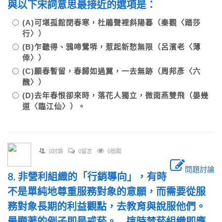
與以下宋詞意思最接近的選項是：
(A)可堪孤館閉春寒，杜鵑聲裡斜陽暮（秦觀〈踏莎
行〉）
(B)乍聽得、鴉啼鶯哢，惹起新愁無限（呂濱老〈薄
倖〉）
(C)願春暫留，春歸如過翼，一去無跡（周邦彥〈六
醜〉）
(D)去年春恨卻來時，落花人獨立，微雨燕雙飛（晏幾
道〈臨江仙〉）。
0討論
0留言
0追蹤
問題討論
8. 非營利組織的「行銷導向」，有時
不是單純地尊重服務對象的意願，而需要從服
務對象長期的利益觀點，去教育與說服他們。
最顯著的例子即是戒菸。……這時禁菸組織即應