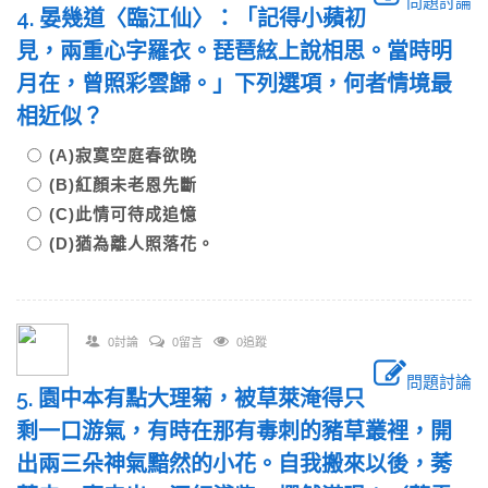
問題討論
4. 晏幾道〈臨江仙〉：「記得小蘋初
見，兩重心字羅衣。琵琶絃上說相思。當時明
月在，曾照彩雲歸。」下列選項，何者情境最
相近似？
(A)寂寞空庭春欲晚
(B)紅顏未老恩先斷
(C)此情可待成追憶
(D)猶為離人照落花。
0討論
0留言
0追蹤
問題討論
5. 園中本有點大理菊，被草萊淹得只
剩一口游氣，有時在那有毒刺的豬草叢裡，開
出兩三朵神氣黯然的小花。自我搬來以後，莠