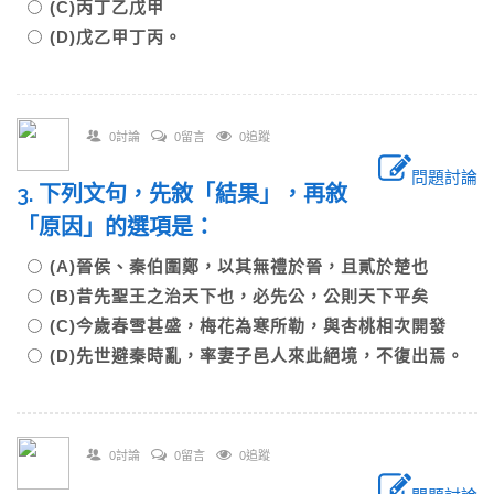
(C)丙丁乙戊甲
(D)戊乙甲丁丙。
0討論
0留言
0追蹤
問題討論
3. 下列文句，先敘「結果」，再敘
「原因」的選項是：
(A)晉侯、秦伯圍鄭，以其無禮於晉，且貳於楚也
(B)昔先聖王之治天下也，必先公，公則天下平矣
(C)今歲春雪甚盛，梅花為寒所勒，與杏桃相次開發
(D)先世避秦時亂，率妻子邑人來此絕境，不復出焉。
0討論
0留言
0追蹤