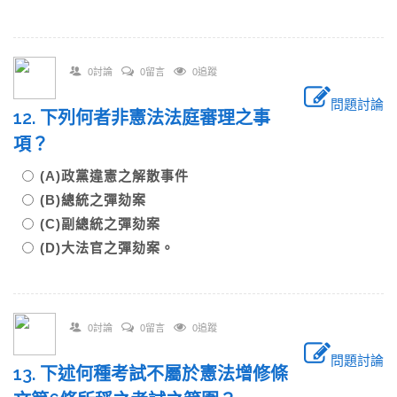
0討論
0留言
0追蹤
問題討論
12. 下列何者非憲法法庭審理之事
項？
(A)政黨違憲之解散事件
(B)總統之彈劾案
(C)副總統之彈劾案
(D)大法官之彈劾案。
0討論
0留言
0追蹤
問題討論
13. 下述何種考試不屬於憲法增修條