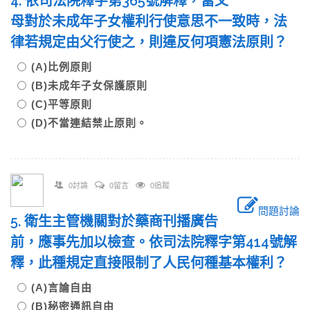
4. 依司法院釋字第365號解釋，當父
母對於未成年子女權利行使意思不一致時，法
律若規定由父行使之，則違反何項憲法原則？
(A)比例原則
(B)未成年子女保護原則
(C)平等原則
(D)不當連結禁止原則。
0討論
0留言
0追蹤
問題討論
5. 衛生主管機關對於藥商刊播廣告
前，應事先加以檢查。依司法院釋字第414號解
釋，此種規定直接限制了人民何種基本權利？
(A)言論自由
(B)秘密通訊自由