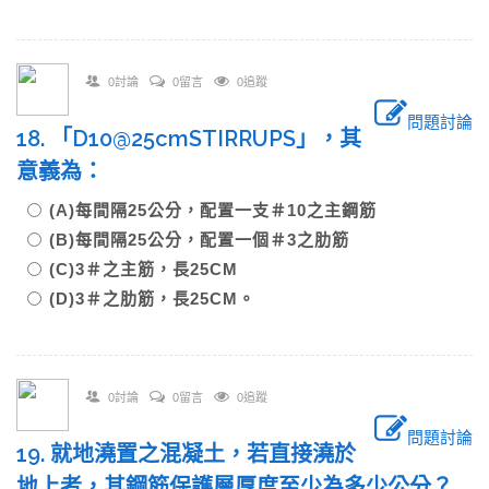
0討論
0留言
0追蹤
問題討論
18. 「D10@25cmSTIRRUPS」，其
意義為：
(A)每間隔25公分，配置一支＃10之主鋼筋
(B)每間隔25公分，配置一個＃3之肋筋
(C)3＃之主筋，長25CM
(D)3＃之肋筋，長25CM。
0討論
0留言
0追蹤
問題討論
19. 就地澆置之混凝土，若直接澆於
地上者，其鋼筋保護層厚度至少為多少公分？