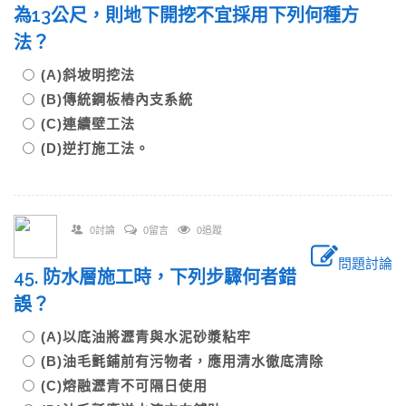
為13公尺，則地下開挖不宜採用下列何種方
法？
(A)斜坡明挖法
(B)傳統鋼板樁內支系統
(C)連續壁工法
(D)逆打施工法。
0討論
0留言
0追蹤
問題討論
45. 防水層施工時，下列步驟何者錯
誤？
(A)以底油將瀝青與水泥砂漿粘牢
(B)油毛氈鋪前有污物者，應用清水徹底清除
(C)熔融瀝青不可隔日使用