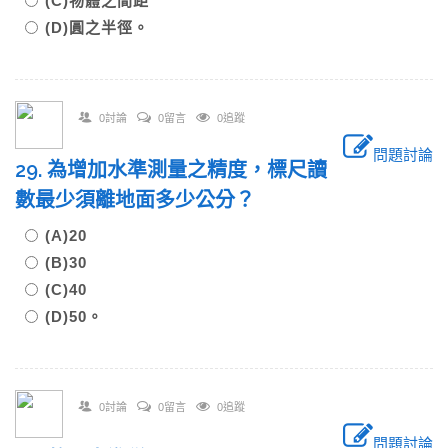
(C)物體之間距
(D)圓之半徑。
0討論
0留言
0追蹤
問題討論
29. 為增加水準測量之精度，標尺讀
數最少須離地面多少公分？
(A)20
(B)30
(C)40
(D)50。
0討論
0留言
0追蹤
問題討論