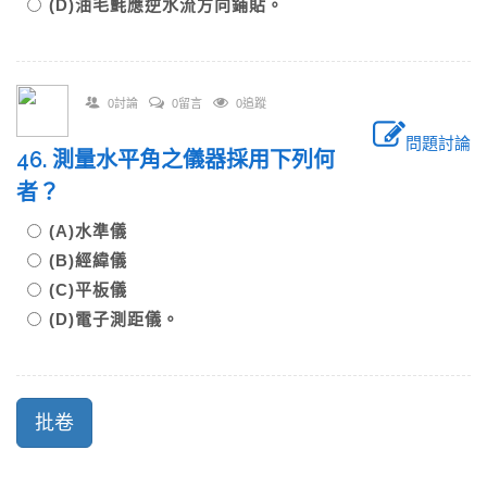
(D)油毛氈應逆水流方向鋪貼。
0討論
0留言
0追蹤
問題討論
46. 測量水平角之儀器採用下列何
者？
(A)水準儀
(B)經緯儀
(C)平板儀
(D)電子測距儀。