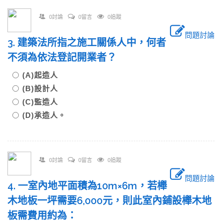
0討論
0留言
0追蹤
問題討論
3. 建築法所指之施工關係人中，何者
不須為依法登記開業者？
(A)起造人
(B)設計人
(C)監造人
(D)承造人。
0討論
0留言
0追蹤
問題討論
4. 一室內地平面積為10m×6m，若櫸
木地板一坪需要6,000元，則此室內鋪設櫸木地
板需費用約為：