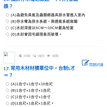
誤？
(A)為避免臭氣及蟲類經器具排水管進入室內
(B)存水彎為排水系統，與通氣系統無關
(C)水封深度以5CM～10CM最為恰當
(D)水封會因毛細現象而破壞。
0討論
0留言
0追蹤
問題討論
17. 常用木材材積單位中，台制1才
＝？
(A)1台寸×1台寸×10台尺
(B)1台寸×1台寸×1台尺
(C)1台寸×1台寸×1台寸
(D)1台尺×1台尺×1台尺。