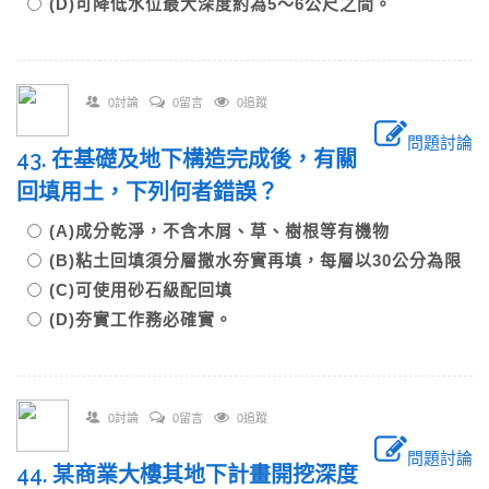
(D)可降低水位最大深度約為5～6公尺之間。
0討論
0留言
0追蹤
問題討論
43. 在基礎及地下構造完成後，有關
回填用土，下列何者錯誤？
(A)成分乾淨，不含木屑、草、樹根等有機物
(B)粘土回填須分層撒水夯實再填，每層以30公分為限
(C)可使用砂石級配回填
(D)夯實工作務必確實。
0討論
0留言
0追蹤
問題討論
44. 某商業大樓其地下計畫開挖深度