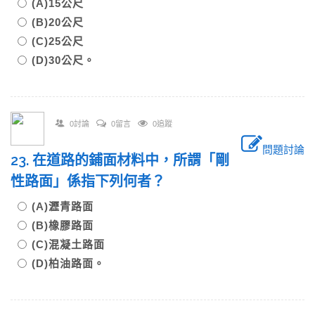
(A)15公尺
(B)20公尺
(C)25公尺
(D)30公尺。
0討論
0留言
0追蹤
問題討論
23. 在道路的鋪面材料中，所謂「剛
性路面」係指下列何者？
(A)瀝青路面
(B)橡膠路面
(C)混凝土路面
(D)柏油路面。