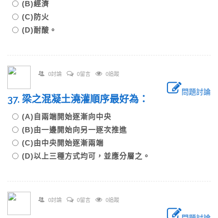
(B)經濟
(C)防火
(D)耐酸。
0討論
0留言
0追蹤
問題討論
37. 梁之混凝土澆灌順序最好為：
(A)自兩端開始逐漸向中央
(B)由一邊開始向另一逐次推進
(C)由中央開始逐漸兩端
(D)以上三種方式均可，並應分層之。
0討論
0留言
0追蹤
問題討論