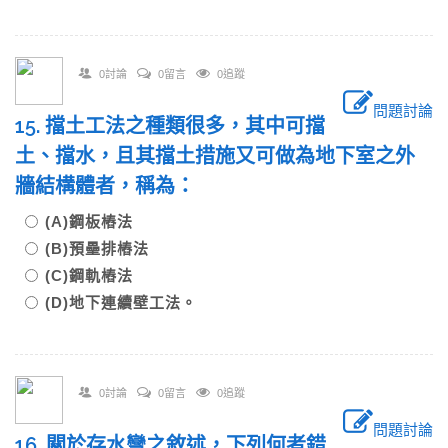
0討論
0留言
0追蹤
問題討論
15. 擋土工法之種類很多，其中可擋
土、擋水，且其擋土措施又可做為地下室之外
牆結構體者，稱為：
(A)鋼板樁法
(B)預壘排樁法
(C)鋼軌樁法
(D)地下連續壁工法。
0討論
0留言
0追蹤
問題討論
16. 關於存水彎之敘述，下列何者錯