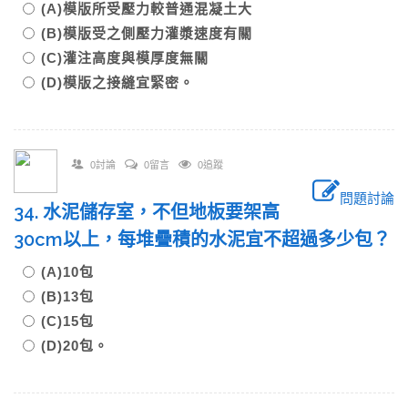
(A)模版所受壓力較普通混凝土大
(B)模版受之側壓力灌漿速度有關
(C)灌注高度與模厚度無關
(D)模版之接縫宜緊密。
0討論
0留言
0追蹤
問題討論
34. 水泥儲存室，不但地板要架高
30cm以上，每堆疊積的水泥宜不超過多少包？
(A)10包
(B)13包
(C)15包
(D)20包。