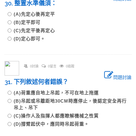
30. 整置水準儀須：
(A)先定心後再定平
(B)定平即可
(C)先定平後再定心
(D)定心即可。
0討論
0留言
0追蹤
問題討論
31. 下列敘述何者錯誤？
(A)荷重應自地上吊起，不可在地上拖運
(B)吊起或吊離距地30CM時應停止，後認定安全再行
吊上、吊下
(C)操作人及指揮人都應瞭解機械之性質
(D)撐臂起伏中，應同時吊起荷重。