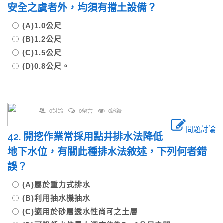
安全之虞者外，均須有擋土設備？
(A)1.0公尺
(B)1.2公尺
(C)1.5公尺
(D)0.8公尺。
0討論
0留言
0追蹤
問題討論
42. 開挖作業常採用點井排水法降低
地下水位，有關此種排水法敘述，下列何者錯
誤？
(A)屬於重力式排水
(B)利用抽水機抽水
(C)適用於砂層透水性尚可之土層