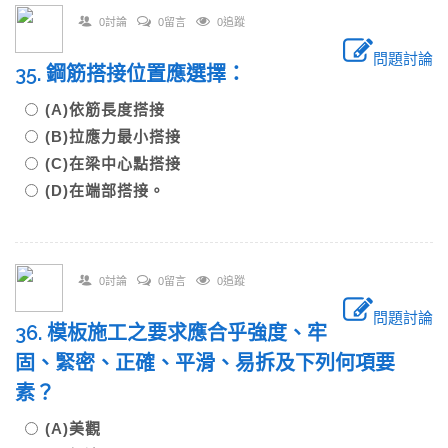
0討論
0留言
0追蹤
問題討論
35. 鋼筋搭接位置應選擇：
(A)依筋長度搭接
(B)拉應力最小搭接
(C)在梁中心點搭接
(D)在端部搭接。
0討論
0留言
0追蹤
問題討論
36. 模板施工之要求應合乎強度、牢
固、緊密、正確、平滑、易拆及下列何項要
素？
(A)美觀