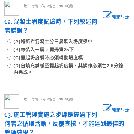
0討論
0留言
0追蹤
問題討論
12. 混凝土坍度試驗時，下列敘述何
者錯誤？
(A)將新拌混凝土分三層裝入坍度模中
(B)每裝入一層，需搗實25下
(C)提起坍度模時必須轉動坍度模
(D)自填充試樣至提起坍度模，其操作必須在2.5分鐘
內完成。
0討論
0留言
0追蹤
問題討論
13. 施工管理實施之步驟是經過下列
何者之循環活動，反覆查核，才能達到最佳的
管理效果？