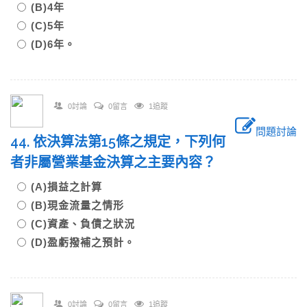
(B)4年
(C)5年
(D)6年。
0討論
0留言
1追蹤
問題討論
44. 依決算法第15條之規定，下列何
者非屬營業基金決算之主要內容？
(A)損益之計算
(B)現金流量之情形
(C)資產、負債之狀況
(D)盈虧撥補之預計。
0討論
0留言
1追蹤