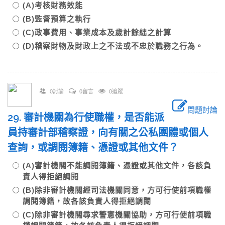
(A)考核財務效能
(B)監督預算之執行
(C)政事費用、事業成本及歲計餘絀之計算
(D)稽察財物及財政上之不法或不忠於職務之行為。
0討論
0留言
0追蹤
問題討論
29. 審計機關為行使職權，是否能派
員持審計部稽察證，向有關之公私團體或個人
查詢，或調閱簿籍、憑證或其他文件？
(A)審計機關不能調閱簿籍、憑證或其他文件，各該負
責人得拒絕調閱
(B)除非審計機關經司法機關同意，方可行使前項職權
調閱簿籍，故各該負責人得拒絕調閱
(C)除非審計機關尋求警憲機關協助，方可行使前項職