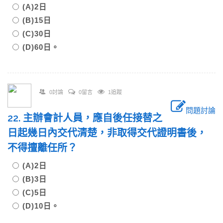
(A)2日
(B)15日
(C)30日
(D)60日。
0討論
0留言
1追蹤
問題討論
22. 主辦會計人員，應自後任接替之
日起幾日內交代清楚，非取得交代證明書後，
不得擅離任所？
(A)2日
(B)3日
(C)5日
(D)10日。