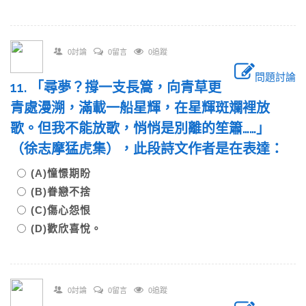
0討論
0留言
0追蹤
問題討論
11. 「尋夢？撐一支長篙，向青草更
青處漫溯，滿載一船星輝，在星輝斑斕裡放
歌。但我不能放歌，悄悄是別離的笙簫……」
（徐志摩猛虎集），此段詩文作者是在表達：
(A)憧憬期盼
(B)眷戀不捨
(C)傷心怨恨
(D)歡欣喜悅。
0討論
0留言
0追蹤