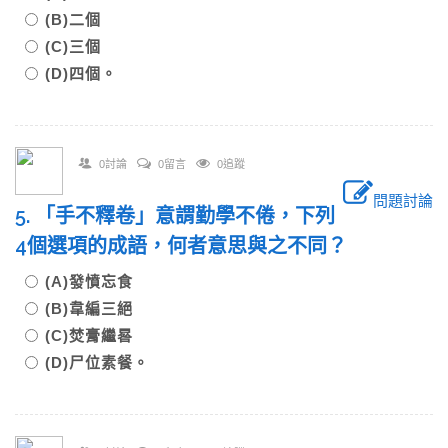
(B)二個
(C)三個
(D)四個。
0討論
0留言
0追蹤
問題討論
5. 「手不釋卷」意謂勤學不倦，下列
4個選項的成語，何者意思與之不同？
(A)發憤忘食
(B)韋編三絕
(C)焚膏繼晷
(D)尸位素餐。