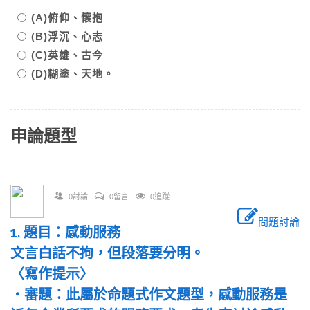
(A)俯仰、懷抱
(B)浮沉、心志
(C)英雄、古今
(D)糊塗、天地。
申論題型
0討論
0留言
0追蹤
問題討論
1. 題目：感動服務
文言白話不拘，但段落要分明。
〈寫作提示〉
‧審題：此屬於命題式作文題型，感動服務是