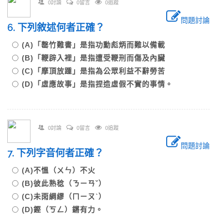
0討論
0留言
0追蹤
問題討論
6. 下列敘述何者正確？
(A)「罄竹難書」是指功勳彪炳而難以備載
(B)「鞭辟入裡」是指遭受鞭刑而傷及內臟
(C)「摩頂放踵」是指為公眾利益不辭勞苦
(D)「虛應故事」是指捏造虛假不實的事情。
0討論
0留言
0追蹤
問題討論
7. 下列字音何者正確？
(A)不慍（ㄨㄣ）不火
(B)彼此熟稔（ㄋㄧㄢˇ）
(C)未雨綢繆（ㄇㄧㄡˋ）
(D)鏗（ㄎㄥ）鏘有力。