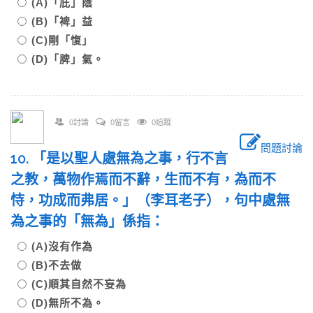
(A)「庇」蔭
(B)「裨」益
(C)剛「愎」
(D)「脾」氣。
0討論
0留言
0追蹤
問題討論
10. 「是以聖人處無為之事，行不言
之教，萬物作焉而不辭，生而不有，為而不
恃，功成而弗居。」（李耳老子），句中處無
為之事的「無為」係指：
(A)沒有作為
(B)不去做
(C)順其自然不妄為
(D)無所不為。