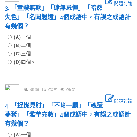
問題討論
3. 「童嫂無欺」「肆無忌憚」「暗然
失色」「名聞遐邇」4個成語中，有誤之成語計
有幾個？
(A)一個
(B)二個
(C)三個
(D)四個。
0討論
0留言
0追蹤
問題討論
4. 「捉襟見肘」「不肖一顧」「魂遷
夢縈」「濫芋充數」4個成語中，有誤之成語計
有幾個？
(A)一個