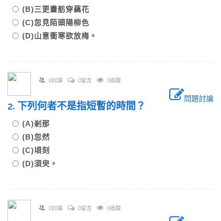
(B)三更畫舫穿藕花
(C)忽見陌頭陽柳色
(D)山意衝寒欲放梅。
0討論
0留言
0追蹤
問題討論
2. 下列何者不是指短暫的時間？
(A)剎那
(B)忽然
(C)頃刻
(D)須臾。
0討論
0留言
0追蹤