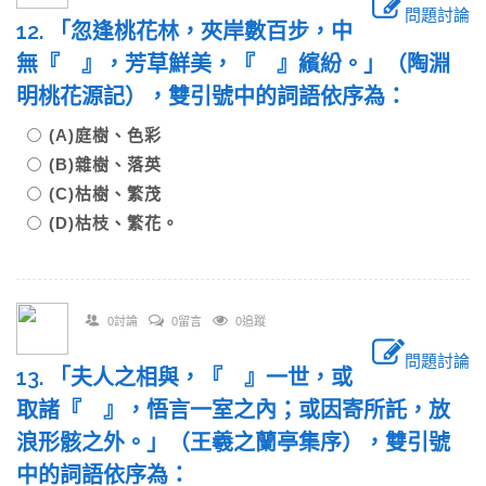
問題討論
12. 「忽逢桃花林，夾岸數百步，中
無『 』，芳草鮮美，『 』繽紛。」（陶淵
明桃花源記），雙引號中的詞語依序為：
(A)庭樹、色彩
(B)雜樹、落英
(C)枯樹、繁茂
(D)枯枝、繁花。
0討論
0留言
0追蹤
問題討論
13. 「夫人之相與，『 』一世，或
取諸『 』，悟言一室之內；或因寄所託，放
浪形骸之外。」（王羲之蘭亭集序），雙引號
中的詞語依序為：