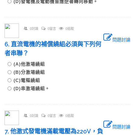
(D)發電機及電動機皆應逆著轉向移動。
0討論
0留言
0追蹤
問題討論
6. 直流電機的補償繞組必須與下列何
者串聯？
(A)他激場繞組
(B)分激場繞組
(C)電樞繞組
(D)串激場繞組。
0討論
0留言
0追蹤
問題討論
7. 他激式發電機滿載電壓為220V，負