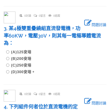
0討論
0留言
0追蹤
問題討論
3. 某4極雙重疊繞組直流發電機，功
率60KW，電壓30V，則其每一電樞導體電流
為：
(A)125安培
(B)200安培
(C)250安培
(D)300安培。
0討論
0留言
0追蹤
問題討論
4. 下列組件何者位於直流電機的定