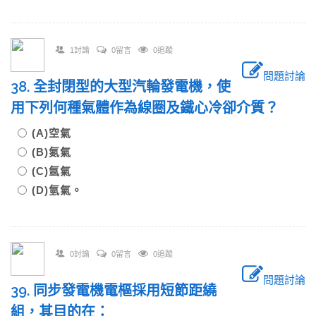
1討論
0留言
0追蹤
問題討論
38. 全封閉型的大型汽輪發電機，使
用下列何種氣體作為線圈及鐵心冷卻介質？
(A)空氣
(B)氮氣
(C)氬氣
(D)氫氣。
0討論
0留言
0追蹤
問題討論
39. 同步發電機電樞採用短節距繞
組，其目的在：