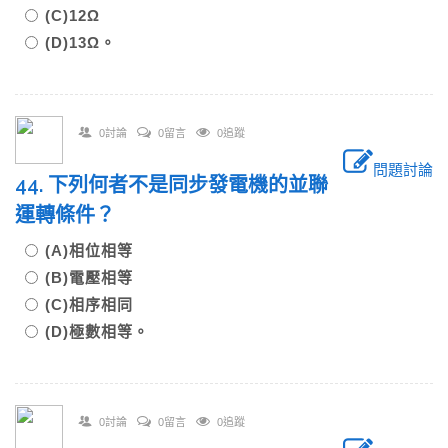
(C)12Ω
(D)13Ω。
0討論
0留言
0追蹤
問題討論
44. 下列何者不是同步發電機的並聯
運轉條件？
(A)相位相等
(B)電壓相等
(C)相序相同
(D)極數相等。
0討論
0留言
0追蹤