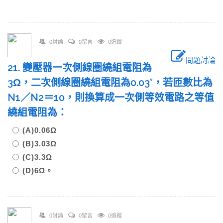
0討論
0留言
0追蹤
問題討論
21. 變壓器一次側線圈繞組電阻為
3Ω，二次側線圈繞組電阻為0.03°，若匝數比為
N1／N2＝10，則換算成一次側等效電路之等值
繞組電阻為：
(A)0.06Ω
(B)3.03Ω
(C)3.3Ω
(D)6Ω。
0討論
0留言
0追蹤