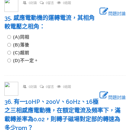
0討論
0留言
0追蹤
問題討論
35. 感應電動機的運轉電流，其相角
較電壓之相角：
(A)同相
(B)落後
(C)超前
(D)不一定。
0討論
0留言
0追蹤
問題討論
36. 有一10HP、200V、60Hz、16極
之三相感應電動機，在額定電流及頻率下，滿
載轉差率為0.02，則轉子磁場對定部的轉速為
多少rpm？