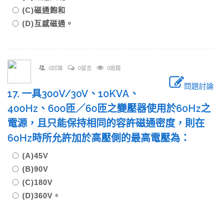
(C)磁通飽和
(D)互感磁通。
0討論
0留言
0追蹤
問題討論
17. 一具300V/30V、10KVA、
400Hz、600匝／60匝之變壓器使用於60Hz之
電源，且只能保持相同的容許磁通密度，則在
60Hz時所允許加於高壓側的最高電壓為：
(A)45V
(B)90V
(C)180V
(D)360V。