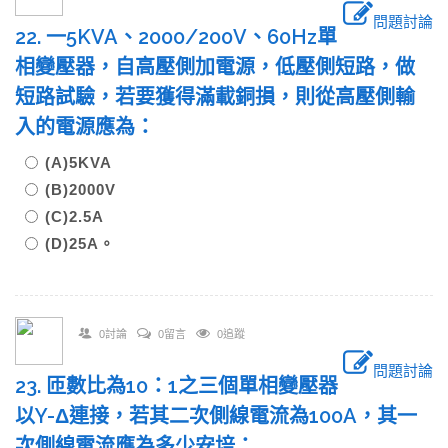
問題討論
22. 一5KVA、2000/200V、60Hz單
相變壓器，自高壓側加電源，低壓側短路，做
短路試驗，若要獲得滿載銅損，則從高壓側輸
入的電源應為：
(A)5KVA
(B)2000V
(C)2.5A
(D)25A。
0討論
0留言
0追蹤
問題討論
23. 匝數比為10：1之三個單相變壓器
以Y-Δ連接，若其二次側線電流為100A，其一
次側線電流應為多少安培：