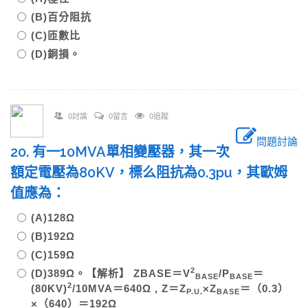
(B)百分阻抗
(C)匝數比
(D)銅損。
0討論
0留言
0追蹤
問題討論
20. 有一10MVA單相變壓器，其一次
額定電壓為80KV，標么阻抗為0.3pu，其歐姆
值應為：
(A)128Ω
(B)192Ω
(C)159Ω
2
(D)389Ω。【解析】 ZBASE＝V
/P
＝
BASE
BASE
2
(80KV)
/10MVA＝640Ω , Z＝Z
×Z
＝（0.3）
P.U.
BASE
×（640）＝192Ω