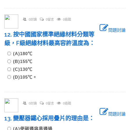
0討論
0留言
0追蹤
問題討論
12. 按中國國家標準絕緣材料分類等
級，F級絕緣材料最高容許溫度為：
(A)180℃
(B)155℃
(C)130℃
(D)105℃。
0討論
0留言
0追蹤
問題討論
13. 變壓器鐵心採用疊片的理由是：
(A)使磁通容易通過