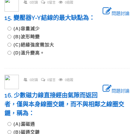
0討論
0留言
0追蹤
問題討論
15. 變壓器Y-Y結線的最大缺點為：
(A)容量減少
(B)波形畸變
(C)絕緣強度需加大
(D)溫升變高。
0討論
0留言
0追蹤
問題討論
16. 少數磁力線直接經由氣隙而返回
者，僅與本身線圈交鏈，而不與相鄰之線圈交
鏈，稱為：
(A)漏磁通
(B)磁通交鏈