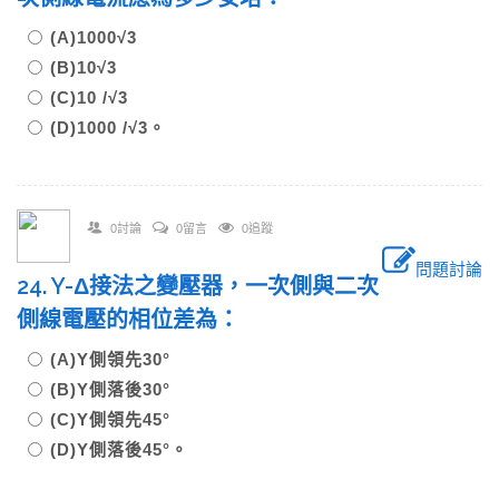
(A)1000√3
(B)10√3
(C)10 /√3
(D)1000 /√3。
0討論
0留言
0追蹤
問題討論
24. Y-Δ接法之變壓器，一次側與二次
側線電壓的相位差為：
(A)Y側領先30°
(B)Y側落後30°
(C)Y側領先45°
(D)Y側落後45°。