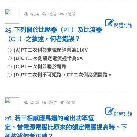
0討論
0留言
0追蹤
問題討論
25. 下列關於比壓器（PT）及比流器
（CT）之敘述，何者錯誤？
(A)PT二次側額定電壓通常為110V
(B)CT二次側額定電流通常為5A
(C)PT一次側並聯於電路
(D)PT二次側不可短路，CT二次側必須開路。
1討論
0留言
0追蹤
問題討論
26. 若三相感應馬達的輸出功率恆
定，當電源電壓比原來的額定電壓提高時，下
列敘述何者正確？