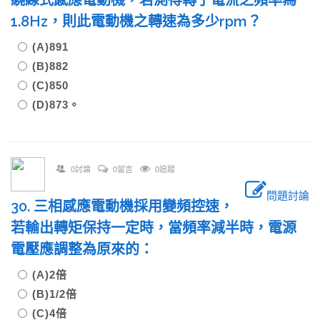
繞線式感應電動機，若測得轉子電流之頻率為
1.8Hz，則此電動機之轉速為多少rpm？
(A)891
(B)882
(C)850
(D)873。
0討論
0留言
0追蹤
問題討論
30. 三相感應電動機採用變頻控速，
若輸出轉矩保持一定時，當頻率減半時，電源
電壓應調整為原來的：
(A)2倍
(B)1/2倍
(C)4倍