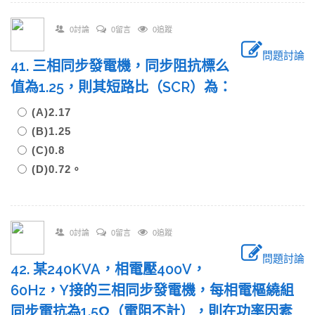
0討論
0留言
0追蹤
問題討論
41. 三相同步發電機，同步阻抗標么
值為1.25，則其短路比（SCR）為：
(A)2.17
(B)1.25
(C)0.8
(D)0.72。
0討論
0留言
0追蹤
問題討論
42. 某240KVA，相電壓400V，
60Hz，Y接的三相同步發電機，每相電樞繞組
同步電抗為1.5Ω（電阻不計），則在功率因素