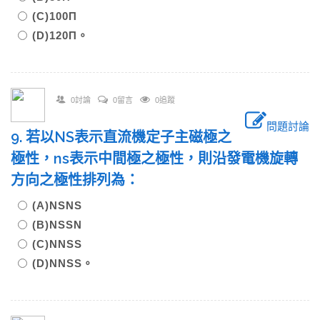
(C)100Π
(D)120Π。
0討論
0留言
0追蹤
問題討論
9. 若以NS表示直流機定子主磁極之
極性，ns表示中間極之極性，則沿發電機旋轉
方向之極性排列為：
(A)NSNS
(B)NSSN
(C)NNSS
(D)NNSS。