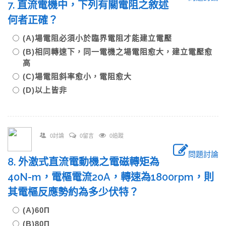
7. 直流電機中，下列有關電阻之敘述
何者正確？
(A)場電阻必須小於臨界電阻才能建立電壓
(B)相同轉速下，同一電機之場電阻愈大，建立電壓愈
高
(C)場電阻斜率愈小，電阻愈大
(D)以上皆非
0討論
0留言
0追蹤
問題討論
8. 外激式直流電動機之電磁轉矩為
40N-m，電樞電流20A，轉速為1800rpm，則
其電樞反應勢約為多少伏特？
(A)60Π
(B)80Π