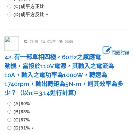
(C)成平方正比
(D)成平方反比。
0討論
0留言
0追蹤
問題討論
42. 有一部單相四極，60Hz之感應電
動機，當接於110V電源，其輸入之電流為
10A，輸入之電功率為1000W，轉速為
1740rpm，輸出轉矩為5N-m，則其效率為多
少？（以π＝3.14進行計算）
(A)80%
(B)83%
(C)87%
(D)91%。