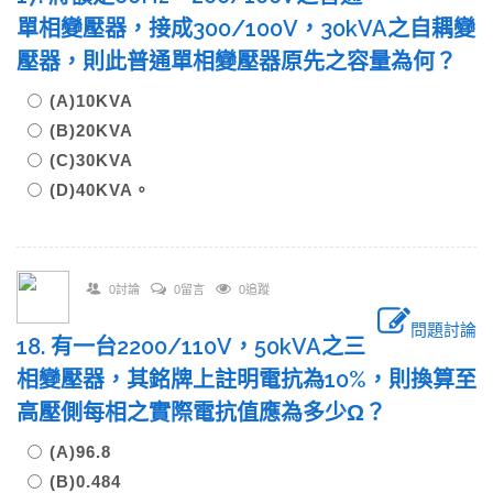
單相變壓器，接成300/100V，30kVA之自耦變
壓器，則此普通單相變壓器原先之容量為何？
(A)10KVA
(B)20KVA
(C)30KVA
(D)40KVA。
0討論
0留言
0追蹤
問題討論
18. 有一台2200/110V，50kVA之三
相變壓器，其銘牌上註明電抗為10%，則換算至
高壓側每相之實際電抗值應為多少Ω？
(A)96.8
(B)0.484