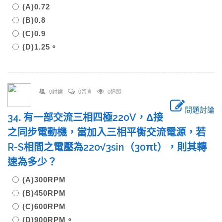
(A)0.72
(B)0.8
(C)0.9
(D)1.25。
0討論
0留言
0追蹤
問題討論
34. 有一部交流三相四極220V，Δ接
之同步電動機，當加入三相平衡交流電源，若
R-S相間之電壓為220√3sin（30πt），則其轉
速為多少？
(A)300RPM
(B)450RPM
(C)600RPM
(D)900RPM。