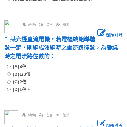
0討論
0留言
0追蹤
問題討論
6. 某六極直流電機，若電樞繞組導體
數一定，則繞成波繞時之電流路徑數，為疊繞
時之電流路徑數的：
(A)3倍
(B)1/3倍
(C)2倍
(D)1倍。
0討論
0留言
0追蹤
問題討論