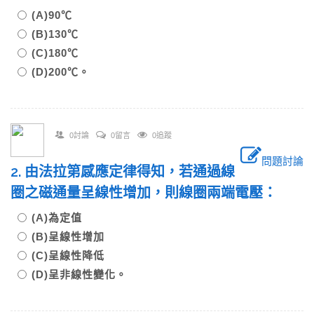
(A)90℃
(B)130℃
(C)180℃
(D)200℃。
0討論
0留言
0追蹤
問題討論
2. 由法拉第感應定律得知，若通過線
圈之磁通量呈線性增加，則線圈兩端電壓：
(A)為定值
(B)呈線性增加
(C)呈線性降低
(D)呈非線性變化。