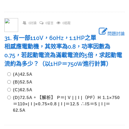
0討論
0留言
0追蹤
問題討論
31. 有一部110V，60Hz，1.1HP之單
相感應電動機，其效率為0.8，功率因數為
0.75，若起動電流為滿載電流的5倍，求起動電
流約為多少？（以1HP＝750W進行計算）
(A)42.5A
(B)52.5A
(C)62.5A
(D)72.5A。【解析】 P＝| V | | I |（PF）Η 1.1×750
＝110×| I |×0.75×0.8 | I |＝12.5 ∴IS＝5 | I |＝
62.5A