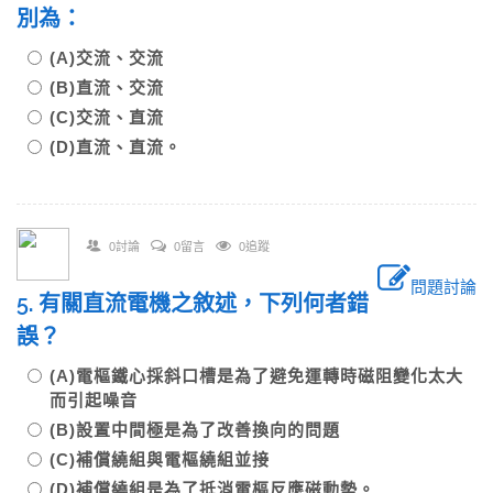
別為：
(A)交流、交流
(B)直流、交流
(C)交流、直流
(D)直流、直流。
0討論
0留言
0追蹤
問題討論
5. 有關直流電機之敘述，下列何者錯
誤？
(A)電樞鐵心採斜口槽是為了避免運轉時磁阻變化太大
而引起噪音
(B)設置中間極是為了改善換向的問題
(C)補償繞組與電樞繞組並接
(D)補償繞組是為了抵消電樞反應磁動勢。