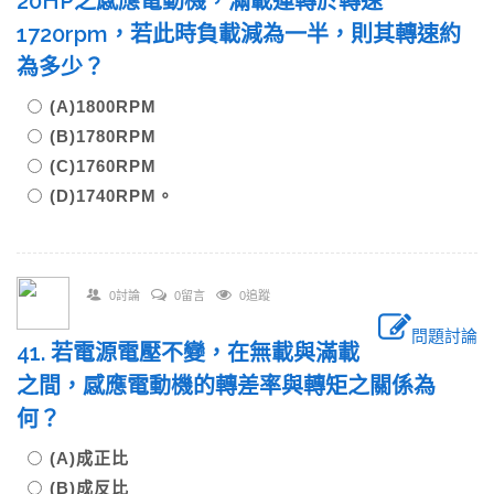
20HP之感應電動機，滿載運轉於轉速
1720rpm，若此時負載減為一半，則其轉速約
為多少？
(A)1800RPM
(B)1780RPM
(C)1760RPM
(D)1740RPM。
0討論
0留言
0追蹤
問題討論
41. 若電源電壓不變，在無載與滿載
之間，感應電動機的轉差率與轉矩之關係為
何？
(A)成正比
(B)成反比