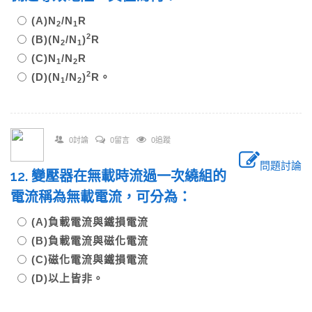
(A)N
/N
R
2
1
2
(B)(N
/N
)
R
2
1
(C)N
/N
R
1
2
2
(D)(N
/N
)
R。
1
2
0討論
0留言
0追蹤
問題討論
12. 變壓器在無載時流過一次繞組的
電流稱為無載電流，可分為：
(A)負載電流與鐵損電流
(B)負載電流與磁化電流
(C)磁化電流與鐵損電流
(D)以上皆非。