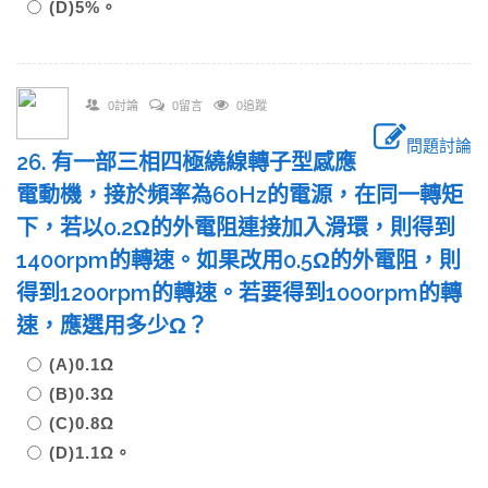
(D)5%。
0討論
0留言
0追蹤
問題討論
26. 有一部三相四極繞線轉子型感應
電動機，接於頻率為60Hz的電源，在同一轉矩
下，若以0.2Ω的外電阻連接加入滑環，則得到
1400rpm的轉速。如果改用0.5Ω的外電阻，則
得到1200rpm的轉速。若要得到1000rpm的轉
速，應選用多少Ω？
(A)0.1Ω
(B)0.3Ω
(C)0.8Ω
(D)1.1Ω。