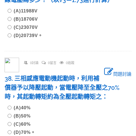
線電壓為多少？（以√3＝1.73進行計算）
(A)11988V
(B)18706V
(C)23070V
(D)20739V。
0討論
0留言
0追蹤
問題討論
38. 三相感應電動機起動時，利用補
償器予以降壓起動，當電壓降至全壓之70%
時，其起動轉矩約為全壓起動轉矩之：
(A)40%
(B)50%
(C)60%
(D)70%。