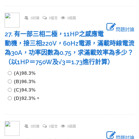
0討論
0留言
0追蹤
問題討論
27. 有一部三相二極，11HP之感應電
動機，接三相220V，60Hz電源，滿載時線電流
為30A，功率因數為0.75，求滿載效率為多少？
（以1HP＝750W及√3＝1.73進行計算）
(A)98.3%
(B)96.3%
(C)94.3%
(D)92.3%。
0討論
0留言
0追蹤
問題討論