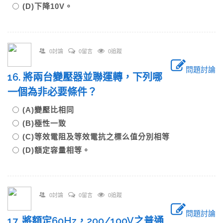
(D)下降10V。
0討論
0留言
0追蹤
問題討論
16. 將兩台變壓器並聯運轉，下列哪
一個為非必要條件？
(A)變壓比相同
(B)極性一致
(C)等效電阻及等效電抗之標么值分別相等
(D)額定容量相等。
0討論
0留言
0追蹤
問題討論
17. 將額定60Hz，200/100V之普通