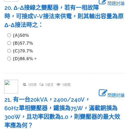
問題討論
20. Δ-Δ接線之變壓器，若有一相故障
時，可接成V-V接法來供電，則其輸出容量為原
Δ-Δ接法時之：
(A)50%
(B)57.7%
(C)70.7%
(D)86.6%。
0討論
0留言
0追蹤
問題討論
21. 有一台20kVA，2400/240V，
60Hz單相變壓器，鐵損為75W，滿載銅損為
300W，且功率因數為1.0，則變壓器的最大效
率應為何？