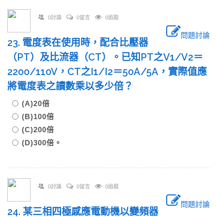
0討論
0留言
0追蹤
問題討論
23. 電度表在使用時，配合比壓器
（PT）及比流器（CT）。已知PT之V1/V2＝
2200/110V，CT之I1/I2＝50A/5A，實際值應
將電度表之讀數乘以多少倍？
(A)20倍
(B)100倍
(C)200倍
(D)300倍。
0討論
0留言
0追蹤
問題討論
24. 某三相四極感應電動機以變頻器