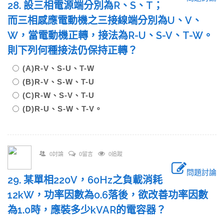
28. 設三相電源端分別為R、S、T；
而三相感應電動機之三接線端分別為U、V、
W，當電動機正轉，接法為R-U、S-V、T-W。
則下列何種接法仍保持正轉？
(A)R-V、S-U、T-W
(B)R-V、S-W、T-U
(C)R-W、S-V、T-U
(D)R-U、S-W、T-V。
0討論
0留言
0追蹤
問題討論
29. 某單相220V，60Hz之負載消耗
12kW，功率因數為0.6落後，欲改善功率因數
為1.0時，應裝多少kVAR的電容器？