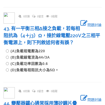
0討論
0留言
0追蹤
問題討論
43. 有一平衡三相Δ接之負載，若每相
阻抗為（4＋j3）Ω，接於線電壓220V之三相平
衡電源上，則下列敘述何者有誤？
(A)負載相電壓為220
(B)負載線電流為44√3A
(C)負載功率因數為0.6
(D)負載每相阻抗大小為5Ω。
0討論
0留言
0追蹤
問題討論
44. 變壓器鐵心通常採用薄矽鋼片疊