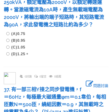
250kVA，額定電壓為2000V，以額定轉速運
轉。當激磁電流為10A時，產生無載端電壓為
2000V，將輸出端的端子短路時，其短路電流
為90A，求此發電機之短路比約為多少？
(A)0.75
(B)0.95
(C)1.05
(D)1.25。
0討論
0留言
0追蹤
問題討論
37. 有一部三相Y接之同步發電機，f
＝60Hz，每極最大磁通量φm＝0.1韋伯，每相
匝數N＝500匝，繞組因數＝0.9，其無載時之