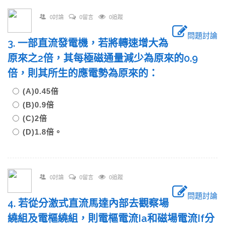
0討論
0留言
0追蹤
問題討論
3. 一部直流發電機，若將轉速增大為
原來之2倍，其每極磁通量減少為原來的0.9
倍，則其所生的應電勢為原來的：
(A)0.45倍
(B)0.9倍
(C)2倍
(D)1.8倍。
0討論
0留言
0追蹤
問題討論
4. 若從分激式直流馬達內部去觀察場
繞組及電樞繞組，則電樞電流Ia和磁場電流If分