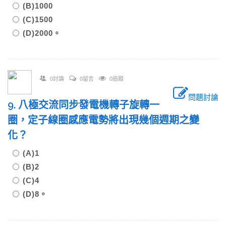
(B)1000
(C)1500
(D)2000。
0討論
0留言
0追蹤
問題討論
9. 八極交流同步發電機轉子旋轉一
圈，定子線圈感應電勢將出現幾個週期之變
化？
(A)1
(B)2
(C)4
(D)8。