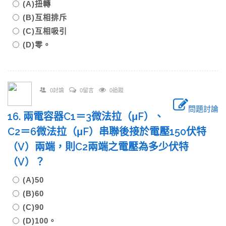
(A)扭轉
(B)互相排斥
(C)互相吸引
(D)零。
0討論
0留言
0追蹤
問題討論
16. 兩電容器C1＝3微法拉（μF）、
C2＝6微法拉（μF）串聯後接於電壓150伏特
（V）兩端，則C2兩端之電壓為多少伏特
（V）？
(A)50
(B)60
(C)90
(D)100。