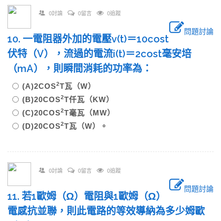
0討論
0留言
0追蹤
問題討論
10. 一電阻器外加的電壓v(t)＝10cost
伏特（V），流過的電流i(t)＝2cost毫安培
（mA），則瞬間消耗的功率為：
2
(A)2COS
T瓦（W）
2
(B)20COS
T仟瓦（KW）
2
(C)20COS
T毫瓦（MW）
2
(D)20COS
T瓦（W）。
0討論
0留言
0追蹤
問題討論
11. 若1歐姆（Ω）電阻與1歐姆（Ω）
電感抗並聯，則此電路的等效導納為多少姆歐