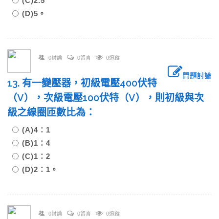
(C)2.5
(D)5。
0討論
0留言
0追蹤
問題討論
13. 有一變壓器，初級電壓400伏特
（V），次級電壓100伏特（V），則初級與次
級之線圈匝數比為：
(A)4：1
(B)1：4
(C)1：2
(D)2：1。
0討論
0留言
0追蹤