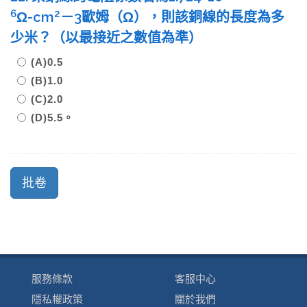
6
2
Ω-cm
－3歐姆（Ω），則該銅線的長度為多
少米？（以最接近之數值為準）
(A)0.5
(B)1.0
(C)2.0
(D)5.5。
服務條款
客服中心
隱私權政策
關於我們