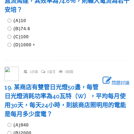
直流馬達，其效率為74.6％，則輸入電流為若干
安培？
(A)10
(B)74.6
(C)100
(D)1000。
1討論
0留言
0追蹤
問題討論
19. 某商店有雙管日光燈50盞，每管
日光燈消耗功率為40瓦特（W），平均每月使
用30天，每天24小時，則該商店照明用的電能
是每月多少度電？
(A)940
(B)2000