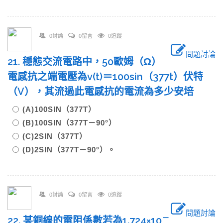
0討論
0留言
0追蹤
問題討論
21. 穩態交流電路中，50歐姆（Ω）
電感抗之端電壓為v(t)＝100sin（377t）伏特
（V），其流過此電感抗的電流為多少安培
(A)100SIN（377T）
(B)100SIN（377T－90°）
(C)2SIN（377T）
(D)2SIN（377T－90°）。
0討論
0留言
0追蹤
問題討論
－
22. 某銅線的電阻係數若為1.724×10