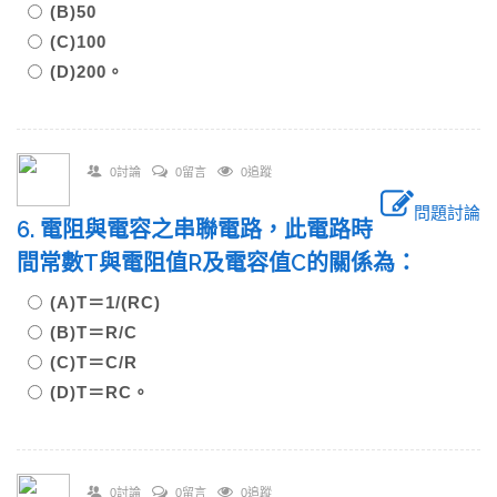
(B)50
(C)100
(D)200。
0討論
0留言
0追蹤
問題討論
6. 電阻與電容之串聯電路，此電路時
間常數T與電阻值R及電容值C的關係為：
(A)T＝1/(RC)
(B)T＝R/C
(C)T＝C/R
(D)T＝RC。
0討論
0留言
0追蹤