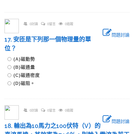
0討論
0留言
0追蹤
問題討論
17. 安匝是下列那一個物理量的單
位？
(A)磁動勢
(B)磁通量
(C)磁通密度
(D)磁阻。
0討論
0留言
0追蹤
問題討論
18. 輸出為10馬力之100伏特（V）的