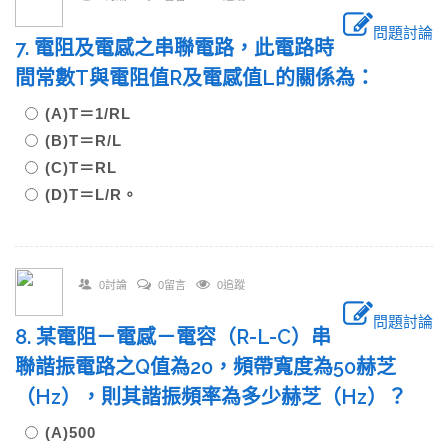
問題討論
7. 電阻及電感之串聯電路，此電路時
間常數T與電阻值R及電感值L的關係為：
(A)T＝1/RL
(B)T＝R/L
(C)T＝RL
(D)T＝L/R。
0討論
0留言
0追蹤
問題討論
8. 某電阻－電感－電容（R-L-C）串
聯諧振電路之Q值為20，頻帶寬度為50赫芝
（Hz），則其諧振頻率為多少赫芝（Hz）？
(A)500