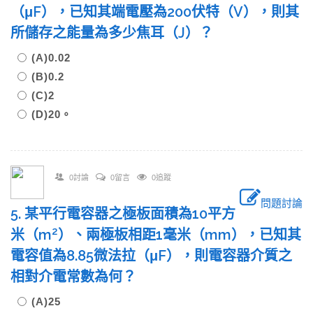
（μF），已知其端電壓為200伏特（V），則其
所儲存之能量為多少焦耳（J）？
(A)0.02
(B)0.2
(C)2
(D)20。
0討論
0留言
0追蹤
問題討論
5. 某平行電容器之極板面積為10平方
2
米（m
）、兩極板相距1毫米（mm），已知其
電容值為8.85微法拉（μF），則電容器介質之
相對介電常數為何？
(A)25