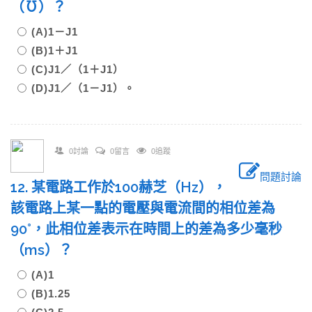
（℧）？
(A)1－J1
(B)1＋J1
(C)J1／（1＋J1）
(D)J1／（1－J1）。
0討論
0留言
0追蹤
問題討論
12. 某電路工作於100赫芝（Hz），
該電路上某一點的電壓與電流間的相位差為
90°，此相位差表示在時間上的差為多少毫秒
（ms）？
(A)1
(B)1.25