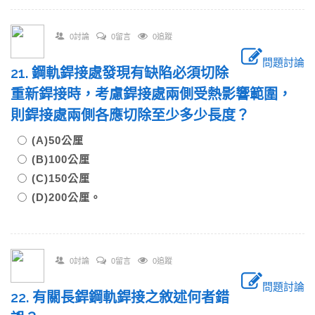
0討論
0留言
0追蹤
問題討論
21. 鋼軌銲接處發現有缺陷必須切除
重新銲接時，考慮銲接處兩側受熱影響範圍，
則銲接處兩側各應切除至少多少長度？
(A)50公厘
(B)100公厘
(C)150公厘
(D)200公厘。
0討論
0留言
0追蹤
問題討論
22. 有關長銲鋼軌銲接之敘述何者錯