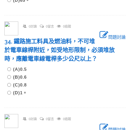
(D)65。
0討論
0留言
0追蹤
問題討論
34. 鐵路施工料具及燃油料，不可堆
於電車線桿附近，如受地形限制，必須堆放
時，應離電車線電桿多少公尺以上？
(A)0.5
(B)0.6
(C)0.8
(D)1。
0討論
0留言
0追蹤
問題討論