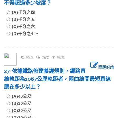
不得超過多少坡度？
(A)千分之四
(B)千分之五
(C)千分之六
(D)千分之七。
0討論
0留言
0追蹤
問題討論
27. 依據鐵路修建養護規則，鐵路直
線軌距為1067公厘軌距者，兩曲線間最短直線
應在多少以上？
(A)40公尺
(B)30公尺
(C)20公尺
(D)10公尺。