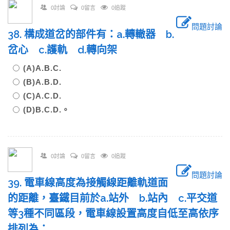
0討論
0留言
0追蹤
問題討論
38. 構成道岔的部件有：a.轉轍器 b.
岔心 c.護軌 d.轉向架
(A)A.B.C.
(B)A.B.D.
(C)A.C.D.
(D)B.C.D.。
0討論
0留言
0追蹤
問題討論
39. 電車線高度為接觸線距離軌道面
的距離，臺鐵目前於a.站外 b.站內 c.平交道
等3種不同區段，電車線設置高度自低至高依序
排列為：