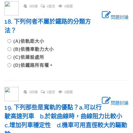
0討論
0留言
0追蹤
問題討論
18. 下列何者不屬於鐵路的分類方
法？
(A)依軌距大小
(B)依機車動力大小
(C)依建設處所
(D)依鐵路所有權。
0討論
0留言
0追蹤
問題討論
19. 下列那些是寬軌的優點？a.可以行
駛高速列車 b.於銳曲線時，曲線阻力比較小
c.增加列車穩定性 d.機車可用直徑較大的驅動