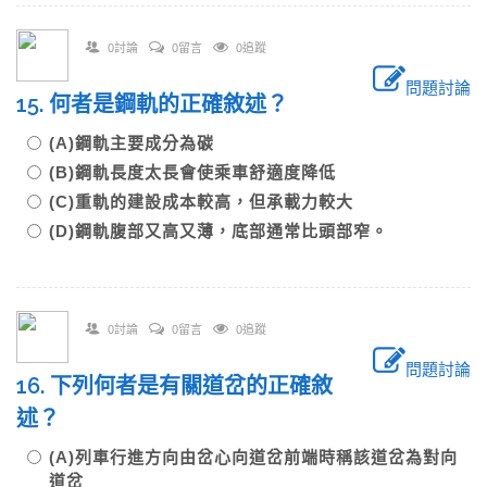
0討論
0留言
0追蹤
問題討論
15. 何者是鋼軌的正確敘述？
(A)鋼軌主要成分為碳
(B)鋼軌長度太長會使乘車舒適度降低
(C)重軌的建設成本較高，但承載力較大
(D)鋼軌腹部又高又薄，底部通常比頭部窄。
0討論
0留言
0追蹤
問題討論
16. 下列何者是有關道岔的正確敘
述？
(A)列車行進方向由岔心向道岔前端時稱該道岔為對向
道岔