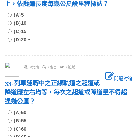
上，依隧道長度每幾公尺設里程標誌？
(A)5
(B)10
(C)15
(D)20。
0討論
0留言
0追蹤
問題討論
33. 列車運轉中之正線軌道之起道或
降道應左右均等，每次之起道或降道量不得超
過幾公厘？
(A)50
(B)55
(C)60