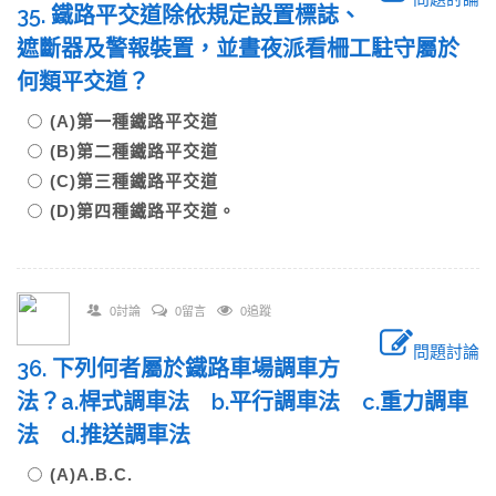
35. 鐵路平交道除依規定設置標誌、
遮斷器及警報裝置，並晝夜派看柵工駐守屬於
何類平交道？
(A)第一種鐵路平交道
(B)第二種鐵路平交道
(C)第三種鐵路平交道
(D)第四種鐵路平交道。
0討論
0留言
0追蹤
問題討論
36. 下列何者屬於鐵路車場調車方
法？a.桿式調車法 b.平行調車法 c.重力調車
法 d.推送調車法
(A)A.B.C.