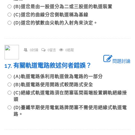
(B)道岔是由一股道分為二或三股道的軌道裝置
(C)道岔的曲線分岔側軌道稱為基線
(D)道岔的號數由尖軌的入射角來決定。
0討論
0留言
0追蹤
問題討論
17. 有關軌道電路敘述何者錯誤？
(A)軌道電路係利用軌道做為電路的一部分
(B)軌道電路使用開路式較閉路式安全
(C)絕緣式軌道電路須在閉塞區間兩端設置鋼軌絕緣接
頭
(D)臺鐵早期使用電氣路牌閉塞不需使用絕緣式軌道電
路。