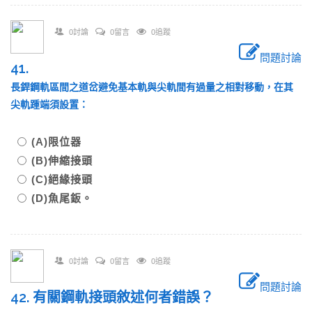
0討論
0留言
0追蹤
問題討論
41.
長銲鋼軌區間之道岔避免基本軌與尖軌間有過量之相對移動，在其
尖軌踵端須設置：
(A)限位器
(B)伸縮接頭
(C)絕緣接頭
(D)魚尾鈑。
0討論
0留言
0追蹤
問題討論
42. 有關鋼軌接頭敘述何者錯誤？