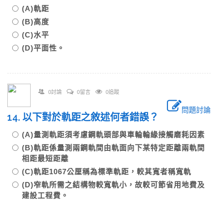
(A)軌距
(B)高度
(C)水平
(D)平面性。
0討論
0留言
0追蹤
問題討論
14. 以下對於軌距之敘述何者錯誤？
(A)量測軌距須考慮鋼軌頭部與車輪輪緣接觸磨耗因素
(B)軌距係量測兩鋼軌間由軌面向下某特定距離兩軌間
相距最短距離
(C)軌距1067公厘稱為標準軌距，較其寬者稱寬軌
(D)窄軌所需之結構物較寬軌小，故較可節省用地費及
建設工程費。