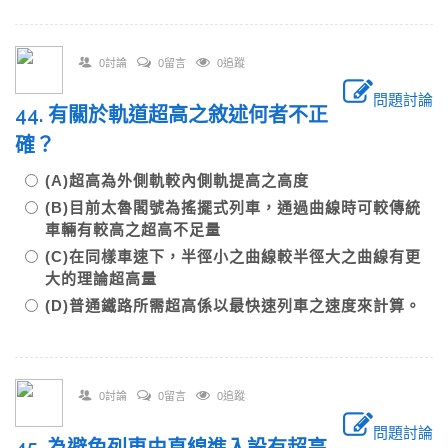
0討論
0留言
0追蹤
問題討論
44. 有關於軌道超高之敘述何者不正
確？
(A)超高為外側軌較內側軌提高之高度
(B)目前太魯閣號為搖擺式列車，通過曲線時可較傳統
車輛有較高之超高不足量
(C)在同樣車速下，半徑小之曲線較半徑大之曲線有更
大的理論超高量
(D)普通鐵路所需超高係以最快速列車之速度來計算。
0討論
0留言
0追蹤
問題討論