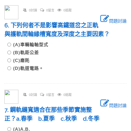
0討論
0留言
0追蹤
問題討論
6. 下列何者不是影響高鐵道岔之正軌
與護軌間輪緣槽寬度及深度之主要因素？
(A)車輛輪軸型式
(B)軌距公差
(C)磨耗
(D)軌道電路。
0討論
0留言
0追蹤
問題討論
7. 鋼軌縫寬適合在那些季節實施整
正？a.春季 b.夏季 c.秋季 d.冬季
(A)A.B.