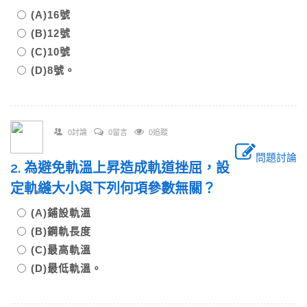
(A)16號
(B)12號
(C)10號
(D)8號。
0討論
0留言
0追蹤
問題討論
2. 為避免軌溫上昇造成軌道挫屈，設
定軌縫大小與下列何項參數無關？
(A)鋪設軌溫
(B)鋼軌長度
(C)最高軌溫
(D)最低軌溫。