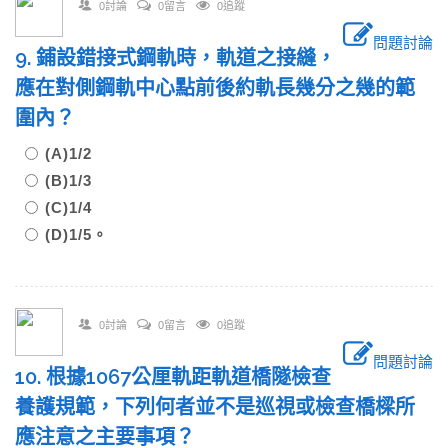
0討論
0留言
0追蹤
問題討論
9. 鋪設錯接式鋼軌時，軌道之接縫，
應在對側鋼軌中心點前後約軌長幾分之幾的範
圍內？
(A)1/2
(B)1/3
(C)1/4
(D)1/5。
0討論
0留言
0追蹤
問題討論
10. 根據1067公厘軌距軌道橋隧檢查
養護規範，下列何者並不是巡視或檢查橋樑所
應注意之主要事項？