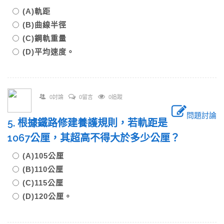
(A)軌距
(B)曲線半徑
(C)鋼軌重量
(D)平均速度。
0討論
0留言
0追蹤
問題討論
5. 根據鐵路修建養護規則，若軌距是
1067公厘，其超高不得大於多少公厘？
(A)105公厘
(B)110公厘
(C)115公厘
(D)120公厘。