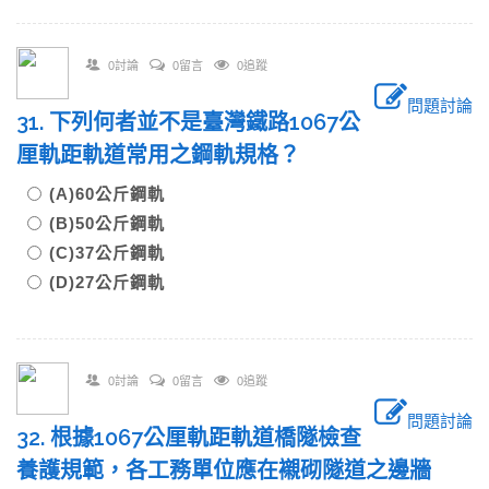
0討論
0留言
0追蹤
問題討論
31. 下列何者並不是臺灣鐵路1067公
厘軌距軌道常用之鋼軌規格？
(A)60公斤鋼軌
(B)50公斤鋼軌
(C)37公斤鋼軌
(D)27公斤鋼軌
0討論
0留言
0追蹤
問題討論
32. 根據1067公厘軌距軌道橋隧檢查
養護規範，各工務單位應在襯砌隧道之邊牆