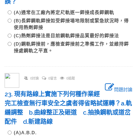
誤？
(A)通常在工廠內將定尺軌逐一銲接成長銲鋼軌
(B)長銲鋼軌銲接如受銲接場地限制或緊急狀況時，得
使用熱劑銲接
(C)熱劑銲接法是目前鋼軌銲接品質最好的銲接法
(D)鋼軌銲接前，應檢查銲接前之準備工作，並維持銲
接處鋼軌之平直。
0討論
0留言
0追蹤
問題討論
23. 現有路線上實施下列何種作業經
完工檢查無行車安全之虞者得省略試運轉？a.軌
縫調整 b.曲線整正及砸道 c.抽換鋼軌或道岔
配件 d.新建路線
(A)A.B.D.