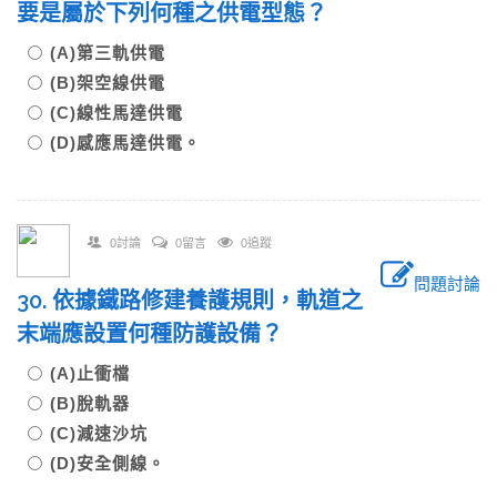
要是屬於下列何種之供電型態？
(A)第三軌供電
(B)架空線供電
(C)線性馬達供電
(D)感應馬達供電。
0討論
0留言
0追蹤
問題討論
30. 依據鐵路修建養護規則，軌道之
末端應設置何種防護設備？
(A)止衝檔
(B)脫軌器
(C)減速沙坑
(D)安全側線。