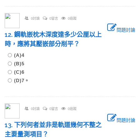
0討論
0留言
0追蹤
問題討論
12. 鋼軌嵌枕木深度達多少公厘以上
時，應將其壓嵌部分削平？
(A)4
(B)5
(C)6
(D)7。
0討論
0留言
0追蹤
問題討論
13. 下列何者並非是軌道幾何不整之
主要量測項目？