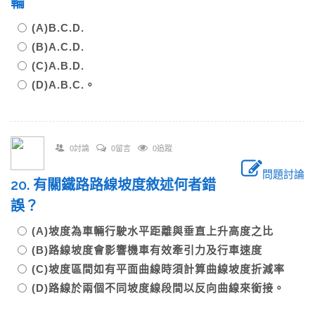
輪
(A)B.C.D.
(B)A.C.D.
(C)A.B.D.
(D)A.B.C.。
0討論
0留言
0追蹤
問題討論
20. 有關鐵路路線坡度敘述何者錯
誤？
(A)坡度為車輛行駛水平距離與垂直上升高度之比
(B)路線坡度會影響機車有效牽引力及行車速度
(C)坡度區間如有平面曲線時須計算曲線坡度折減率
(D)路線於兩個不同坡度線段間以反向曲線來銜接。