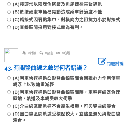
(A)接頭常以兩塊魚尾鈑及魚尾螺栓夾緊鋼軌
(B)於接頭處車輛易晃動造成乘車舒適度不佳
(C)錯接式因弱點集中，對橫向力之阻抗力小於對接式
(D)直線區間採用對接式較為有利。
0討論
0留言
0追蹤
問題討論
43. 有關豎曲線之敘述何者錯誤？
(A)列車快速通過凸形豎曲線區間會因離心力作用使車
輛浮上以致輪重減輕
(B)列車快速通過凹形豎曲線區間時，車輛連結器急速
壓縮，軌道及車輛受較大衝擊
(C)介曲線區間軌道不會產生橫壓，可與豎曲線湊合
(D)圓曲線區間軌道受橫壓較大，宜儘量避免與豎曲線
湊合。