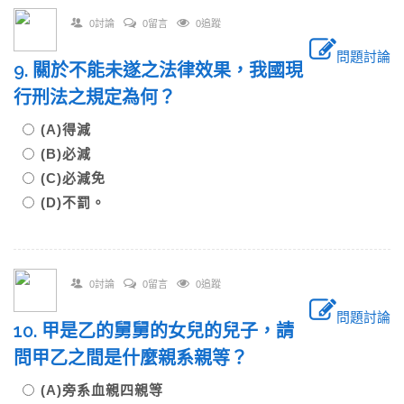
0討論
0留言
0追蹤
問題討論
9. 關於不能未遂之法律效果，我國現
行刑法之規定為何？
(A)得減
(B)必減
(C)必減免
(D)不罰。
0討論
0留言
0追蹤
問題討論
10. 甲是乙的舅舅的女兒的兒子，請
問甲乙之間是什麼親系親等？
(A)旁系血親四親等