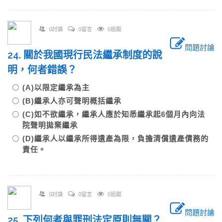
0討論
0留言
0追蹤
問題討論
24. 關於我國現行民法繼承制度的說
明，何者錯誤？
(A)以限定繼承為主
(B)繼承人亦可聲明概括繼承
(C)如不欲繼承，繼承人應於知悉繼承起6個月內向法
院聲明拋棄繼承
(D)繼承人以繼承所得遺產為限，負擔清償遺產債務的
責任。
0討論
0留言
0追蹤
問題討論
25. 下列何者與罪刑法定原則無關？