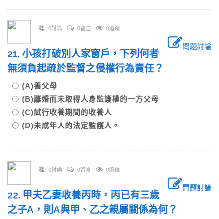
0討論
0留言
0追蹤
問題討論
21. 小孩打破別人家窗戶，下列何者
無須負起疏於監督之侵權行為責任？
(A)養父母
(B)離婚而未取得人身監護權的一方父母
(C)試行收養期間的收養人
(D)未成年人的法定監護人。
0討論
0留言
0追蹤
問題討論
22. 甲夫乙妻收養丙時，丙已有三歲
之子A，則A與甲、乙之親屬關係為何？