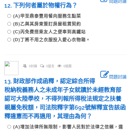
問題討論
12. 下列何者屬於物權行為？
(A)甲至鼎泰豐用餐向服務生點菜
(B)乙與其房東簽訂房屋租賃契約
(C)丙免費搭乘友人之便車到高鐵站
(D)丁將不用之衣服投入愛心衣物箱。
0討論
0留言
0追蹤
問題討論
13. 財政部作成函釋，認定綜合所得
稅納稅義務人之未成年子女就讀於未經教育部
認可大陸學校，不得列報所得稅法規定之扶養
親屬免稅額，司法院釋字第692號解釋宣告該函
釋違憲而不再適用，其理由為何？
(A)增加法律所無限制，影響人民對於法律之信賴，違