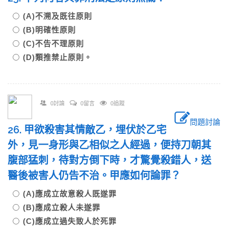
(A)不溯及既往原則
(B)明確性原則
(C)不告不理原則
(D)類推禁止原則。
0討論
0留言
0追蹤
問題討論
26. 甲欲殺害其情敵乙，埋伏於乙宅
外，見一身形與乙相似之人經過，便持刀朝其
腹部猛刺，待對方倒下時，才驚覺殺錯人，送
醫後被害人仍告不治。甲應如何論罪？
(A)應成立故意殺人既遂罪
(B)應成立殺人未遂罪
(C)應成立過失致人於死罪