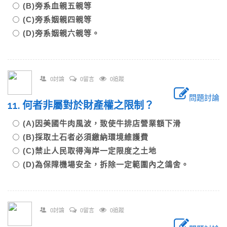
(B)旁系血親五親等
(C)旁系姻親四親等
(D)旁系姻親六親等。
0討論
0留言
0追蹤
問題討論
11. 何者非屬對於財產權之限制？
(A)因美國牛肉風波，致使牛排店營業額下滑
(B)採取土石者必須繳納環境維護費
(C)禁止人民取得海岸一定限度之土地
(D)為保障機場安全，拆除一定範圍內之鴿舍。
0討論
0留言
0追蹤