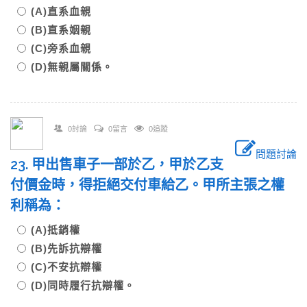
(A)直系血親
(B)直系姻親
(C)旁系血親
(D)無親屬關係。
0討論
0留言
0追蹤
問題討論
23. 甲出售車子一部於乙，甲於乙支
付價金時，得拒絕交付車給乙。甲所主張之權
利稱為：
(A)抵銷權
(B)先訴抗辯權
(C)不安抗辯權
(D)同時履行抗辯權。