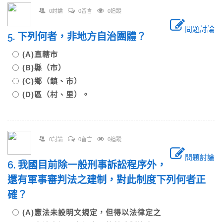
0討論
0留言
0追蹤
問題討論
5. 下列何者，非地方自治團體？
(A)直轄市
(B)縣（市）
(C)鄉（鎮、市）
(D)區（村、里）。
0討論
0留言
0追蹤
問題討論
6. 我國目前除一般刑事訴訟程序外，
還有軍事審判法之建制，對此制度下列何者正
確？
(A)憲法未設明文規定，但得以法律定之