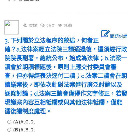
0討論
0留言
0追蹤
問題討論
3. 下列關於立法程序的敘述，何者正
確？a.法律案經立法院三讀通過後，還須經行政
院院長副署，總統公布，始成為法律；b.法案一
讀會於朗讀標題後，原則上應交付委員會審
查，但亦得經表決逕付二讀；c.法案二讀會在朗
讀議案後，即依次針對法案進行廣泛討論以及
逐條討論；d.法案三讀會僅得作文字修正，若發
現議案內容互相牴觸或與其他法律牴觸，僅能
循復議制度處理。
(A)A.C.D.
(B)A.B.D.