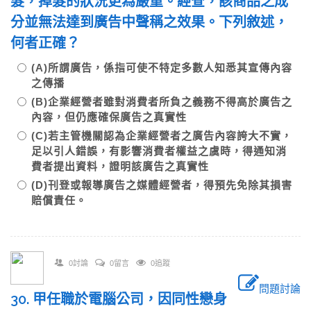
髮，掉髮的狀況更為嚴重。經查，該商品之成
分並無法達到廣告中聲稱之效果。下列敘述，
何者正確？
(A)所謂廣告，係指可使不特定多數人知悉其宣傳內容
之傳播
(B)企業經營者雖對消費者所負之義務不得高於廣告之
內容，但仍應確保廣告之真實性
(C)若主管機關認為企業經營者之廣告內容誇大不實，
足以引人錯誤，有影響消費者權益之虞時，得通知消
費者提出資料，證明該廣告之真實性
(D)刊登或報導廣告之媒體經營者，得預先免除其損害
賠償責任。
0討論
0留言
0追蹤
問題討論
30. 甲任職於電腦公司，因同性戀身