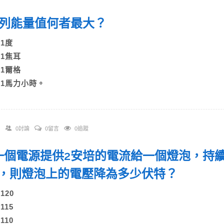
 下列能量值何者最大？
)1度
)1焦耳
)1爾格
D)1馬力小時。
0討論
0留言
0追蹤
. 一個電源提供2安培的電流給一個燈泡，持續1
，則燈泡上的電壓降為多少伏特？
)120
)115
)110