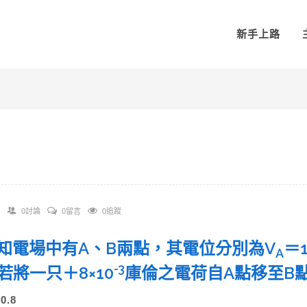
新手上路
0討論
0留言
0追蹤
 已知電場中有A、B兩點，其電位分別為V
＝
A
-3
若將一只＋8×10
庫倫之電荷自A點移至B
0.8