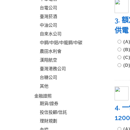
台電公司
臺灣菸酒
3.
中油公司
供電
自來水公司
(A
中鋼/中鋁/中龍鋼/中碳
(B
農田水利會
(C
漢翔航空
(D
臺灣港務公司
台糖公司
其他
金融證照
期貨/證券
4.
投信投顧/信託
12
理財規劃
(A
內控