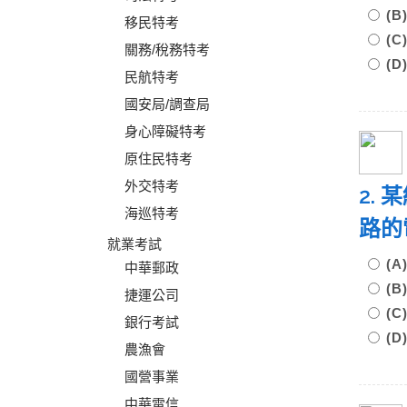
(B
移民特考
(C)
關務/稅務特考
(D
民航特考
國安局/調查局
身心障礙特考
原住民特考
外交特考
2.
海巡特考
路的
就業考試
(A
中華郵政
(B)
捷運公司
(C)
銀行考試
(D
農漁會
國營事業
中華電信