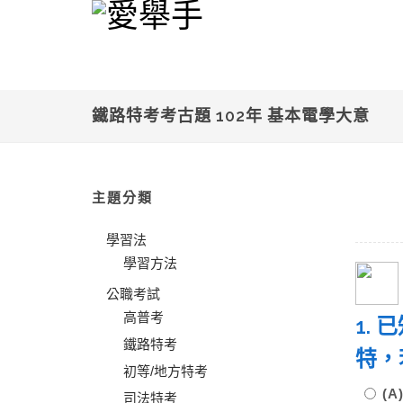
鐵路特考考古題 102年 基本電學大意
主題分類
學習法
學習方法
公職考試
高普考
1.
鐵路特考
特，
初等/地方特考
(A)
司法特考