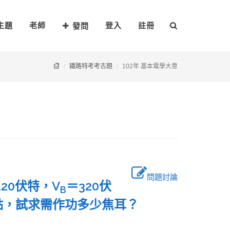
主題
老師
登入
註冊
發問
鐵路特考考古題
102年 基本電學大意
問題討論
120伏特，V
＝320伏
B
點，試求需作功多少焦耳？