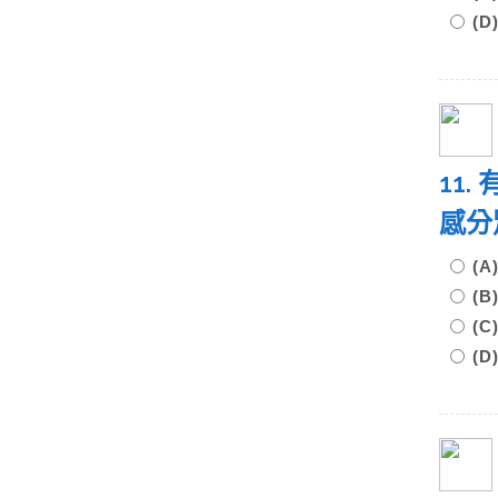
(D
11
感分
(A
(B
(C
(D