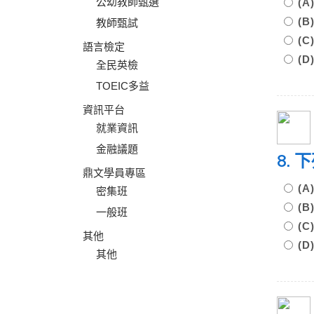
公幼教師甄選
(A)
(B)
教師甄試
(C
語言檢定
(D
全民英檢
TOEIC多益
資訊平台
就業資訊
金融議題
8.
鼎文學員專區
(
密集班
(
一般班
(
其他
(
其他