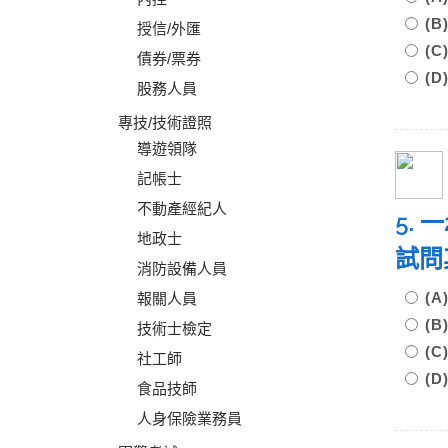
(B
授信/外匯
(C
債券/票券
(D
股務人員
專技/技術證照
導遊領隊
記帳士
不動產經紀人
5.
地政士
試問
消防設備人員
(A
報關人員
(B
技術士檢定
(C)
社工師
(D
食品技師
人身保險業務員