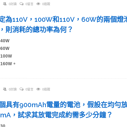
0討論
0留言
0追蹤
 額定為110V，100W和110V，60W的兩個
，則消耗的總功率為何？
)40W
)60W
)100W
)160W。
0討論
0留言
0追蹤
 一個具有900mAh電量的電池，假設在均
00mA，試求其放電完成約需多少分鐘？
)30