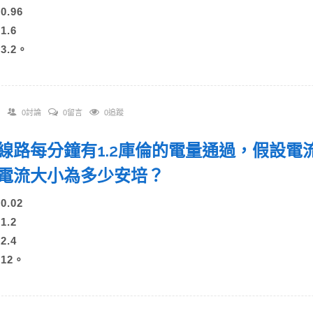
)0.96
1.6
)3.2。
0討論
0留言
0追蹤
 某線路每分鐘有1.2庫倫的電量通過，假設
電流大小為多少安培？
)0.02
1.2
2.4
)12。