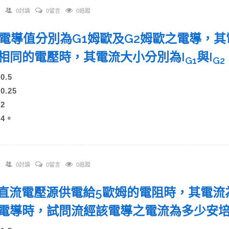
0討論
0留言
0追蹤
 兩電導值分別為G1姆歐及G2姆歐之電導，
相同的電壓時，其電流大小分別為I
與I
G1
G2
0.5
)0.25
)2
)4。
0討論
0留言
0追蹤
 一直流電壓源供電給5歐姆的電阻時，其電流
電導時，試問流經該電導之電流為多少安