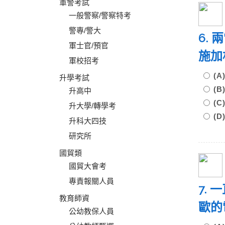
軍警考試
一般警察/警察特考
警專/警大
6.
軍士官/預官
施加
軍校招考
(A)
升學考試
(B
升高中
(C
升大學/轉學考
(D
升科大四技
研究所
國貿類
國貿大會考
專責報關人員
7.
教育師資
歐的
公幼教保人員