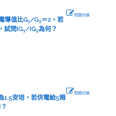
問題討論
其電導值比G
/G
＝2，若
1
2
，試問IG
/IG
為何？
1
2
問題討論
為1.5安培，若供電給5姆
培？