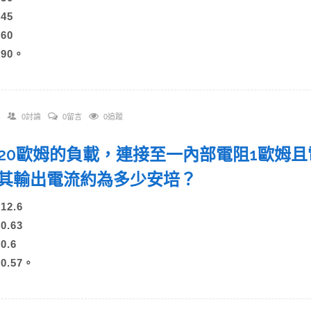
)45
)60
)90。
0討論
0留言
0追蹤
 一20歐姆的負載，連接至一內部電阻1歐姆
其輸出電流約為多少安培？
)12.6
)0.63
0.6
)0.57。