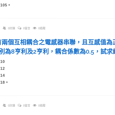
)105。
0討論
0留言
0追蹤
. 有兩個互相耦合之電感器串聯，且互感值
別為8亨利及2亨利，耦合係數為0.5，試
)10
)12
)14
)18。
0討論
0留言
0追蹤