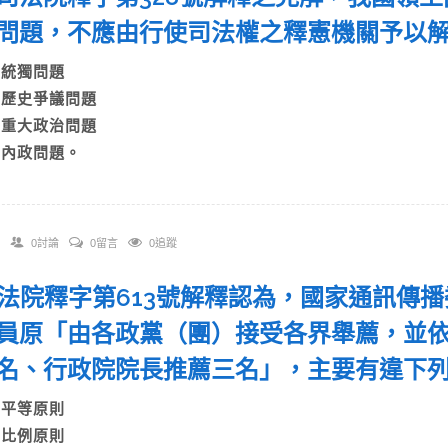
問題，不應由行使司法權之釋憲機關予以
A)統獨問題
B)歷史爭議問題
C)重大政治問題
D)內政問題。
0討論
0留言
0追蹤
 司法院釋字第613號解釋認為，國家通訊傳
員原「由各政黨（團）接受各界舉薦，並
名、行政院院長推薦三名」，主要有違下
A)平等原則
B)比例原則