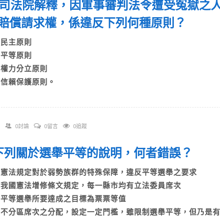
 依司法院解釋，因軍事審判法令遭受冤獄之
賠償請求權，係違反下列何種原則？
A)民主原則
B)平等原則
C)權力分立原則
D)信賴保護原則。
0討論
0留言
0追蹤
. 下列關於選舉平等的說明，何者錯誤？
A)憲法規定對於弱勢族群的特殊保障，違反平等選舉之要求
B)我國憲法增修條文規定，每一縣市均有立法委員席次
C)平等選舉所要達成之目標為票票等值
D)不分區席次之分配，設定一定門檻，雖限制選舉平等，但乃是