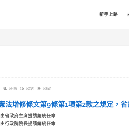
新手上路
0討論
0留言
0追蹤
 依憲法增修條文第9條第1項第2款之規定，
A)由省政府主席提請總統任命
B)由行政院院長提請總統任命