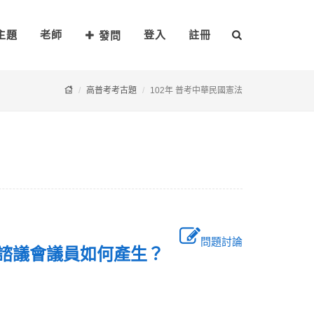
主題
老師
登入
註冊
發問
高普考考古題
102年 普考中華民國憲法
問題討論
省諮議會議員如何產生？