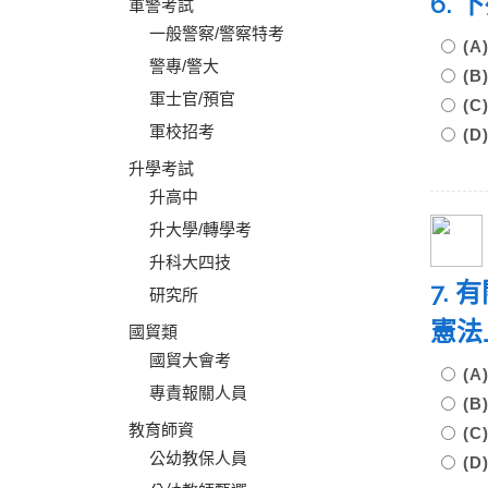
6.
軍警考試
一般警察/警察特考
(
警專/警大
(
軍士官/預官
(
軍校招考
(
升學考試
升高中
升大學/轉學考
升科大四技
7.
研究所
憲法
國貿類
國貿大會考
(
專責報關人員
(
教育師資
(
公幼教保人員
(