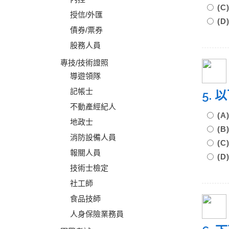
(
授信/外匯
(
債券/票券
股務人員
專技/技術證照
導遊領隊
記帳士
5.
不動產經紀人
(
地政士
(
消防設備人員
(
報關人員
(
技術士檢定
社工師
食品技師
人身保險業務員