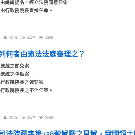
C)由總統提名，經立法院同意任命
D)由行政院院長直接任命。
0討論
0留言
0追蹤
 下列何者由憲法法庭審理之？
A)總統之罷免案
B)總統之彈劾案
C)行政院院長之彈劾案
D)行政院院長之不信任案。
0討論
0留言
0追蹤
 依司法院釋字第328號解釋之見解，我國領