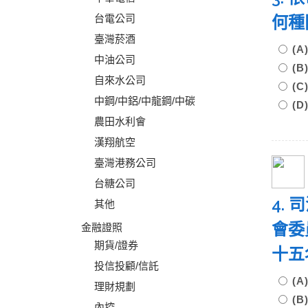
台電公司
何種
臺灣菸酒
(
中油公司
(
自來水公司
(
中鋼/中鋁/中龍鋼/中碳
(
農田水利會
漢翔航空
臺灣港務公司
台糖公司
4.
其他
會委
金融證照
期貨/證券
十五
投信投顧/信託
(
理財規劃
(
內控