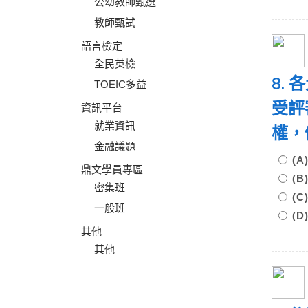
公幼教師甄選
教師甄試
語言檢定
全民英檢
8.
TOEIC多益
受評
資訊平台
就業資訊
權，
金融議題
(
鼎文學員專區
(
密集班
(
一般班
(
其他
其他