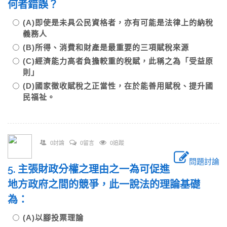
何者錯誤？
(A)即使是未具公民資格者，亦有可能是法律上的納稅
義務人
(B)所得、消費和財產是最重要的三項賦稅來源
(C)經濟能力高者負擔較重的稅賦，此稱之為「受益原
則」
(D)國家徵收賦稅之正當性，在於能善用賦稅、提升國
民福祉。
0討論
0留言
0追蹤
問題討論
5. 主張財政分權之理由之一為可促進
地方政府之間的競爭，此一說法的理論基礎
為：
(A)以腳投票理論