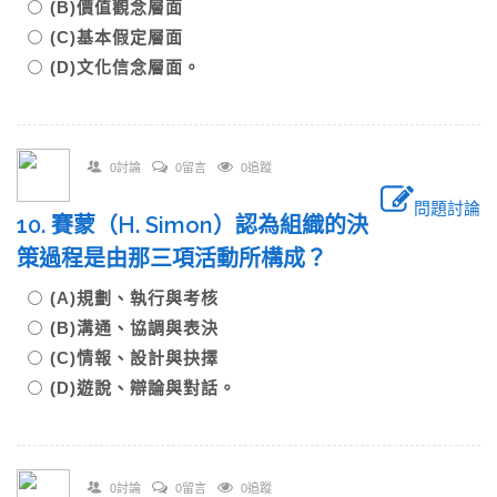
(B)價值觀念層面
(C)基本假定層面
(D)文化信念層面。
0討論
0留言
0追蹤
問題討論
10. 賽蒙（H. Simon）認為組織的決
策過程是由那三項活動所構成？
(A)規劃、執行與考核
(B)溝通、協調與表決
(C)情報、設計與抉擇
(D)遊說、辯論與對話。
0討論
0留言
0追蹤