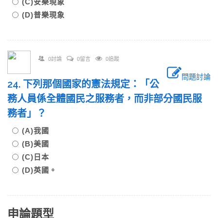
(C)安樂現象
(D)普樂現象
0討論
0留言
0追蹤
問題討論
24. 下列那個國家的憲法規定：「公
務人員係全體國民之服務者，而非部分國民服
務者」？
(A)我國
(B)美國
(C)日本
(D)英國。
申論題型