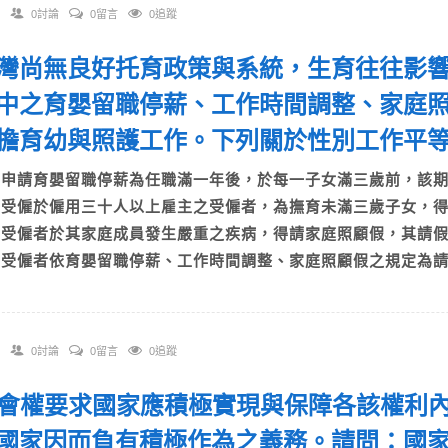
0討論
0留言
0追蹤
 臺灣尚無良好托育政策與系統，生育往往影
中之育嬰留職停薪、工作時間調整、家庭
擔育幼與照護工作。下列關於性別工作平
A)申請育嬰留職停薪為任職滿一年後，於每一子女滿三歲前，該
B)受僱於僱用三十人以上雇主之受僱者，為撫育未滿三歲子女，
C)受僱者於其家庭成員發生嚴重之疾病，得請家庭照顧假，其請
D)受僱者依育嬰留職停薪、工作時間調整、家庭照顧假之規定為
0討論
0留言
0追蹤
 社會權要求國家應積極實現與保障各該權利
國家因而負有積極作為之義務。請問：國