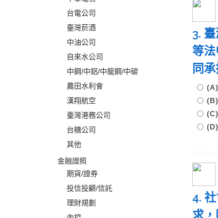
台電公司
臺灣菸酒
3.
中油公司
等法
自來水公司
同承
中鋼/中鋁/中龍鋼/中碳
農田水利會
(
漢翔航空
(
(
臺灣港務公司
(
台糖公司
其他
金融證照
期貨/證券
投信投顧/信託
4.
理財規劃
求，
內控