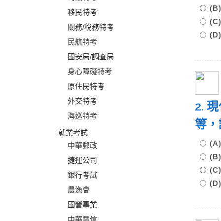
(B
移民特考
(C
關務/稅務特考
(D
民航特考
國安局/調查局
身心障礙特考
原住民特考
外交特考
2.
海巡特考
等，
就業考試
(
中華郵政
(
捷運公司
(
銀行考試
(
農漁會
國營事業
中華電信