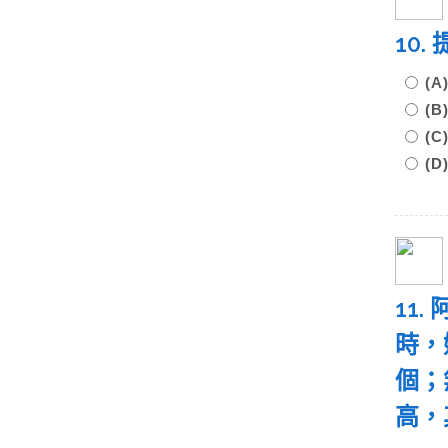
10
(
(
(
(
11
時，
個；
高，