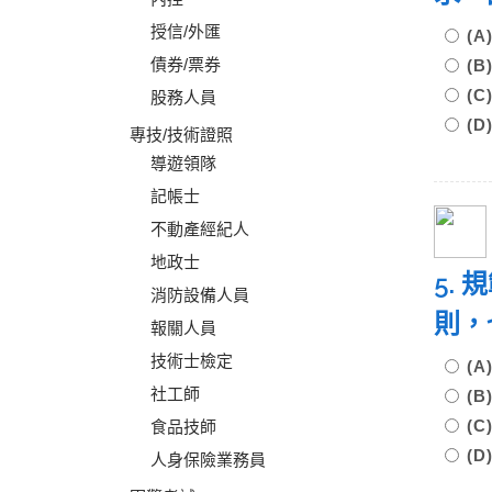
授信/外匯
(
債券/票券
(
(
股務人員
(
專技/技術證照
導遊領隊
記帳士
不動產經紀人
地政士
5.
消防設備人員
則，
報關人員
技術士檢定
(A
社工師
(
(
食品技師
(
人身保險業務員