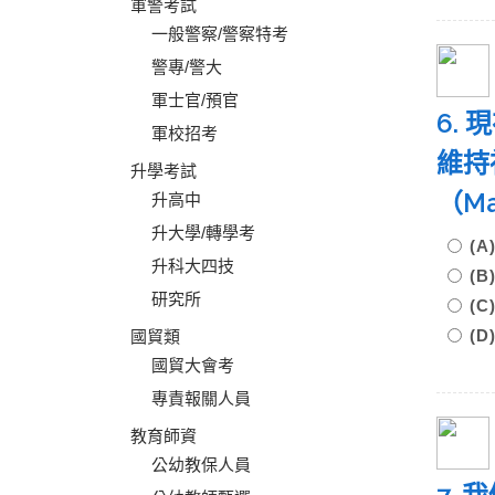
軍警考試
一般警察/警察特考
警專/警大
軍士官/預官
6.
軍校招考
維持
升學考試
（Ma
升高中
升大學/轉學考
(
升科大四技
(
研究所
(
(
國貿類
國貿大會考
專責報關人員
教育師資
公幼教保人員