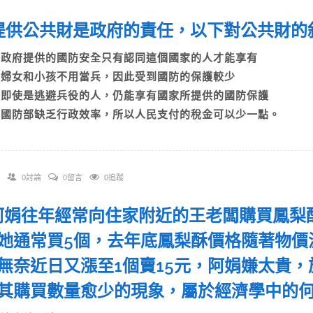
. 提供公共財是政府的責任，以下對公共財
A)政府提供的國防安全只有認同這個國家的人才能享有
B)婦女和小孩不用當兵，因此受到國防的保護較少
C)即使是逃避兵役的人，仍能享有國家所提供的國防保護
D)國防部缺乏行政效率，所以人民支付的稅金可以少一點。
0討論
0留言
0追蹤
. 阿娟往年經常向住家附近的王老闆購買鳳梨
她通常買5個，去年底鳳梨酥價格隨著物價
無奈近日又漲至1個賣15元，阿娟嫌太貴，
其購買數量愈少的現象，屬於經濟學中的