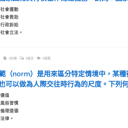
A)社會運動
B)社會救助
C)行政訴訟
D)社會立法。
0討論
0留言
0追蹤
 規範（norm）是用來區分特定情境中，某
也可以做為人際交往時行為的尺度。下列
)價值
B)風俗習慣
C)倫理道德
D)法律。