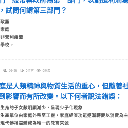
 我們一般常稱政府為第一部門，以創造利潤
，試問何謂第三部門？
)政黨
)家庭
C)非營利組織
D)學校。
0討論
0留言
0追蹤
 家庭是人類精神與物質生活的重心，但隨著
到影響而有所改變。以下何者說法錯誤：
A)生育的子女數明顯減少，呈現少子化現象
B)生產單位由家庭外移至工廠，家庭經濟功能逐漸轉變以消費為
C)現代傳播媒體成為唯一的教育來源