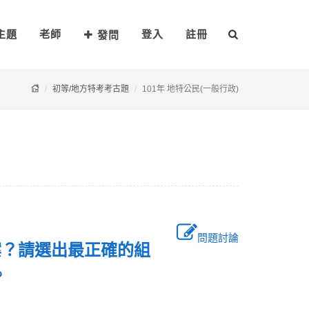
主題
老師
登入
註冊
發問
初等/地方特考考古題
101年 地特公民(一般行政)
問題討論
案？請選出最正確的組
。