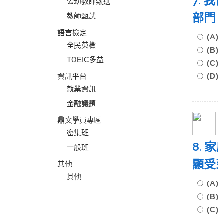
7.
公幼教師甄選
部門
教師甄試
語言檢定
(A
全民英檢
(B
TOEIC多益
(
資訊平台
(
就業資訊
金融議題
鼎文學員專區
密集班
8.
一般班
顯受
其他
其他
(
(
(