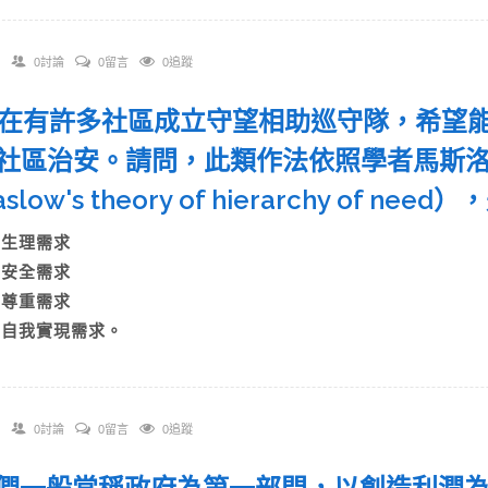
0討論
0留言
0追蹤
 現在有許多社區成立守望相助巡守隊，希望
社區治安。請問，此類作法依照學者馬斯
slow's theory of hierarchy of
A)生理需求
B)安全需求
C)尊重需求
D)自我實現需求。
0討論
0留言
0追蹤