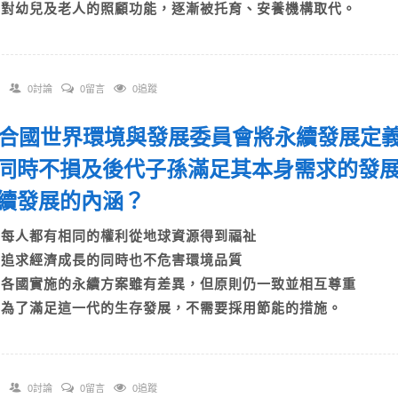
D)對幼兒及老人的照顧功能，逐漸被托育、安養機構取代。
0討論
0留言
0追蹤
 聯合國世界環境與發展委員會將永續發展定
同時不損及後代子孫滿足其本身需求的發
續發展的內涵？
A)每人都有相同的權利從地球資源得到福祉
B)追求經濟成長的同時也不危害環境品質
C)各國實施的永續方案雖有差異，但原則仍一致並相互尊重
D)為了滿足這一代的生存發展，不需要採用節能的措施。
0討論
0留言
0追蹤