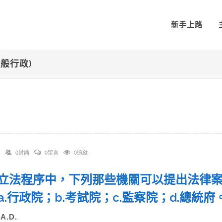
新手上路
一般行政)
0討論
0留言
0追蹤
 在立法程序中，下列那些機關可以提出法律
a.行政院；b.考試院；c.監察院；d.總統府
)A.D.