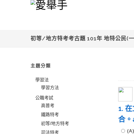
初等/地方特考考古題 101年 地特公民(
主題分類
學習法
學習方法
公職考試
高普考
1.
鐵路特考
合。
初等/地方特考
(A
司法特考