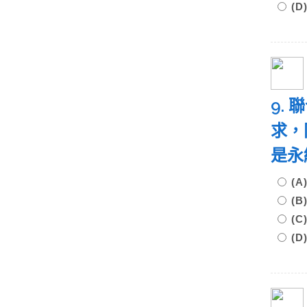
(
9.
求，
是永
(
(
(
(