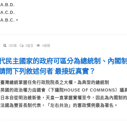
)A.B.D.
)A.C.D.
)A.B.C.。
0討論
0留言
0追蹤
 現代民主國家的政府可區分為總統制、內閣
請問下列敘述何者`最接近真實？
A)臺灣總統掌握任免行政院院長之大權，為典型的總統制
B)英國的政治權力由國會（下議院HOUSE OF COMMONS
C)日本自從明治維新後，天皇一直掌握實權至今，因此為內閣制
D)法國為雙首長制代表，「左右共治」的憲政慣例最為著名。