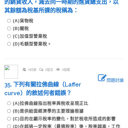
的銷貨收入，減去同一時期的進貨總支出，以
其餘額為稅基所課的稅稱為：
(A)貨物稅
(B)關稅
(C)加值型營業稅
(D)毛額型營業稅。
0討論
0留言
0追蹤
問題討論
35. 下列有關拉佛曲線（Laffer
curve）的敘述何者錯誤？
(A)拉佛曲線指出稅率與稅收呈現正比
(B)是供給面經濟學的主要理論根據
(C)目的在顯示稅率的變化，對於稅收所造成的影響
(D)在超過一定稅率（最適稅率）後，稅率越高，工作