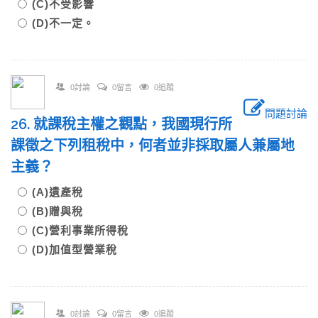
(C)不受影響
(D)不一定。
0討論
0留言
0追蹤
問題討論
26. 就課稅主權之觀點，我國現行所
課徵之下列租稅中，何者並非採取屬人兼屬地
主義？
(A)遺產稅
(B)贈與稅
(C)營利事業所得稅
(D)加值型營業稅
0討論
0留言
0追蹤