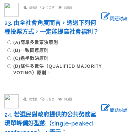
0討論
0留言
0追蹤
問題討論
23. 由全社會角度而言，透過下列何
種投票方式，一定能提高社會福利？
(A)簡單多數票決原則
(B)一致同意原則
(C)過半數決原則
(D)條件多數決（QUALIFIED MAJORITY
VOTING）原則。
0討論
0留言
0追蹤
問題討論
24. 若選民對政府提供的公共勞務呈
現單峰偏好型態（single-peaked