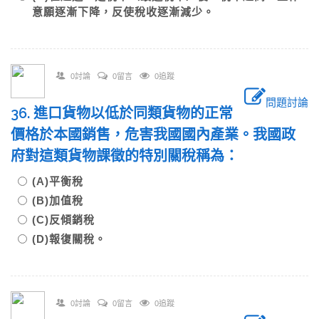
意願逐漸下降，反使稅收逐漸減少。
0討論
0留言
0追蹤
問題討論
36. 進口貨物以低於同類貨物的正常
價格於本國銷售，危害我國國內產業。我國政
府對這類貨物課徵的特別關稅稱為：
(A)平衡稅
(B)加值稅
(C)反傾銷稅
(D)報復關稅。
0討論
0留言
0追蹤