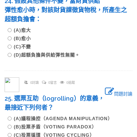
24. 假設其他條件不變，當財貨供給
彈性愈小時，對該財貨課徵貨物稅，所產生之
超額負擔會：
(A)愈大
(B)愈小
(C)不變
(D)超額負擔與供給彈性無關。
0討論
0留言
0追蹤
問題討論
25. 選票互助（logrolling）的意義，
最接近下列何者？
(A)議程操控（AGENDA MANIPULATION）
(B)投票矛盾（VOTING PARADOX）
(C)投票循環（VOTING CYCLING）