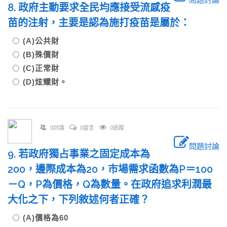
8. 政府主動要求全民均應接受流感疫
苗的注射，主要是認為施打疫苗是屬於：
(A)公共財
(B)殊價財
(C)正常財
(D)炫耀財。
0討論
0留言
0追蹤
問題討論
9. 若政府獨占事業之固定成本為
200，邊際成本為20，市場需求函數為P＝100
－Q，P為價格，Q為數量。在政府追求利潤最
大化之下，下列敘述何者正確？
(A)價格為60