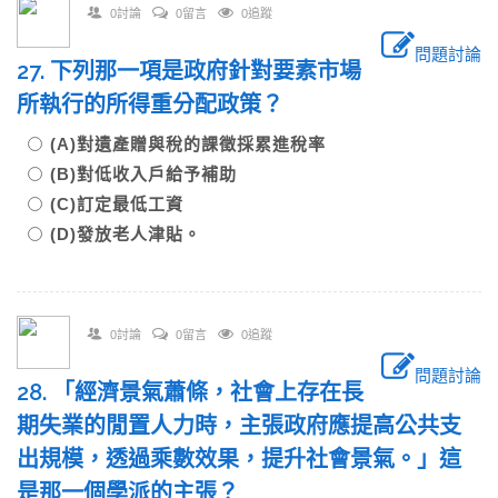
0討論
0留言
0追蹤
問題討論
27. 下列那一項是政府針對要素市場
所執行的所得重分配政策？
(A)對遺產贈與稅的課徵採累進稅率
(B)對低收入戶給予補助
(C)訂定最低工資
(D)發放老人津貼。
0討論
0留言
0追蹤
問題討論
28. 「經濟景氣蕭條，社會上存在長
期失業的閒置人力時，主張政府應提高公共支
出規模，透過乘數效果，提升社會景氣。」這
是那一個學派的主張？