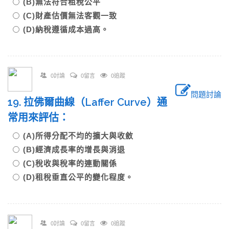
(B)無法符合租稅公平
(C)財產估價無法客觀一致
(D)納稅遵循成本過高。
0討論
0留言
0追蹤
問題討論
19. 拉佛爾曲線（Laffer Curve）通
常用來評估：
(A)所得分配不均的擴大與收斂
(B)經濟成長率的增長與消退
(C)稅收與稅率的連動關係
(D)租稅垂直公平的變化程度。
0討論
0留言
0追蹤