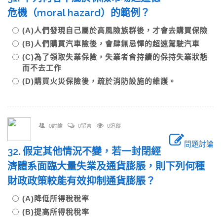
危機（moral hazard）的範例？
(A)人們發現自己屬於高風險族群後，才會去購買保險
(B)人們購買汽車險後，會肆無忌憚的超速駕駛汽車
(C)為了領取失業保險，失業者會持續的保持失業狀態
而不去工作
(D)購買火災保險後，疏於消防設施的維護。
0討論
0留言
0追蹤
問題討論
32. 假定其他情況不變，若一封閉經
濟體系面臨大量失業及通貨膨脹，則下列何種
財政政策較能有效抑制通貨膨脹？
(A)降低所得稅稅率
(B)提高所得稅稅率