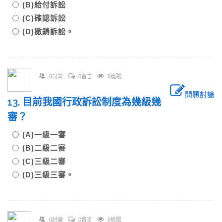
(B)給付訴訟
(C)確認訴訟
(D)撤銷訴訟。
0討論
0留言
0追蹤
問題討論
13. 目前我國行政訴訟制度為幾級幾
審？
(A)一級一審
(B)二級二審
(C)三級二審
(D)三級三審。
0討論
0留言
0追蹤