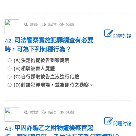
0討論
0留言
0追蹤
問題討論
42. 司法警察實施犯罪調查有必要
時，可為下列何種行為？
(A)決定拘提被告到案說明
(B)相驗被害人屍體
(C)自行採取被告血液進行化驗
(D)封鎖犯罪現場，並為即時之勘察。
0討論
0留言
0追蹤
問題討論
43. 甲因詐騙乙之財物遭檢察官起