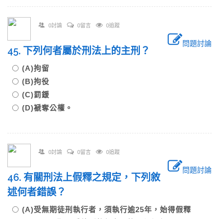
0討論
0留言
0追蹤
問題討論
45. 下列何者屬於刑法上的主刑？
(A)拘留
(B)拘役
(C)罰鍰
(D)褫奪公權。
0討論
0留言
0追蹤
問題討論
46. 有關刑法上假釋之規定，下列敘
述何者錯誤？
(A)受無期徒刑執行者，須執行逾25年，始得假釋