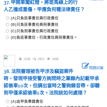
37. 甲開車闖紅燈，將斑馬線上的行
人乙撞成重傷，甲應負何種法律責任？
(A)只負民事責任與行政責任
(B)只負民事責任與刑事責任
(C)只負刑事責任與行政責任
(D)負民事責任、行政責任與刑事責任。
0討論
0留言
0追蹤
問題討論
38. 法院審理被告甲涉及竊盜案件
時，發現甲接受警方詢問時之筆錄內記載甲承
認偷車10次，但調出當時之警詢錄音帶，卻聽
到甲僅承認偷車1次。法院該如何處理？
(A)由甲負舉證責任