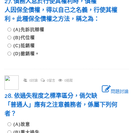
27. 債務人怠於行使其權利時，債權
人因保全債權，得以自己之名義，行使其權
利。此種保全債權之方法，稱之為：
(A)先訴抗辯權
(B)代位權
(C)抵銷權
(D)撤銷權。
0討論
0留言
0追蹤
問題討論
28. 依過失程度之標準區分，倘欠缺
「普通人」應有之注意義務者，係屬下列何
者？
(A)故意
(B)重大過失