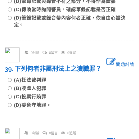
(B)筆錄記載與錄音不符之部分，不得作為證據
(C)傳喚當時詢問警員，確認筆錄記載是否正確
(D)筆錄記載或錄音帶內容何者正確，依自由心證決
定。
0討論
0留言
0追蹤
問題討論
39. 下列何者非屬刑法上之瀆職罪？
(A)枉法裁判罪
(B)凌虐人犯罪
(C)投票行賄罪
(D)委棄守地罪。
0討論
0留言
0追蹤