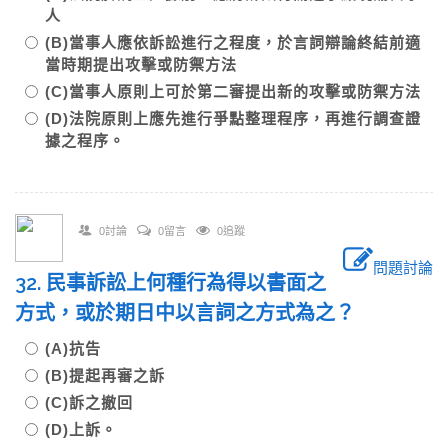
人
(B)當事人應依訴訟進行之程度，於言詞辯論終結前適
當時期提出攻擊或防禦方法
(C)當事人原則上可於第二審提出新的攻擊或防禦方法
(D)法院原則上應先進行爭點整理程序，再進行調查證
據之程序。
0討論
0留言
0追蹤
問題討論
32. 民事訴訟上何種行為得以書面之
方式，或於期日中以言詞之方式為之？
(A)抗告
(B)提起再審之訴
(C)訴之撤回
(D)上訴。