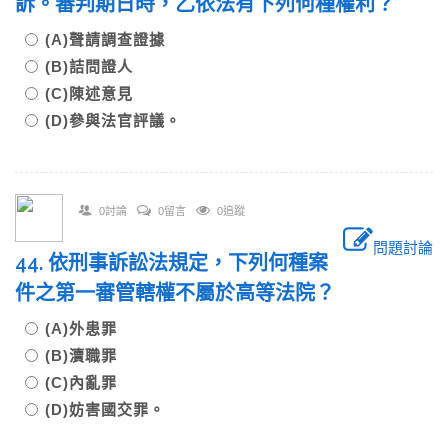
訴。審判期日時，乙依法有下列何種權利？
(A)聲請調查證據
(B)詰問證人
(C)陳述意見
(D)參與法官評議。
0討論
0留言
0追蹤
問題討論
44. 依刑事訴訟法規定，下列何種案
件之第一審管轄權不屬於高等法院？
(A)外患罪
(B)瀆職罪
(C)內亂罪
(D)妨害國交罪。