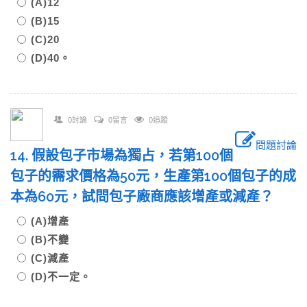
(A)12
(B)15
(C)20
(D)40。
0討論
0留言
0追蹤
問題討論
14. 假設包子市場為獨占，若第100個
包子的需求價格為50元，生產第100個包子的成
本為60元，試問包子廠商應該增產或減產？
(A)增產
(B)不變
(C)減產
(D)不一定。