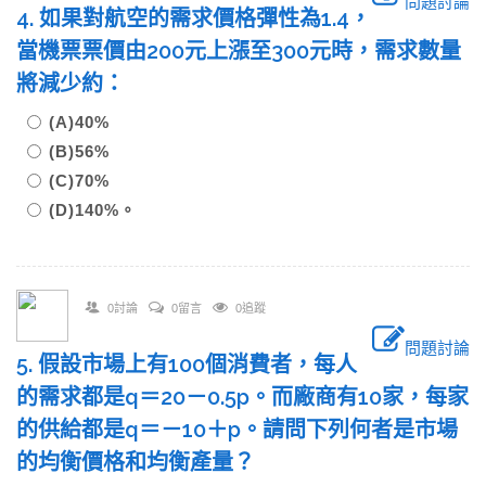
問題討論
4. 如果對航空的需求價格彈性為1.4，
當機票票價由200元上漲至300元時，需求數量
將減少約：
(A)40%
(B)56%
(C)70%
(D)140%。
0討論
0留言
0追蹤
問題討論
5. 假設市場上有100個消費者，每人
的需求都是q＝20－0.5p。而廠商有10家，每家
的供給都是q＝－10＋p。請問下列何者是市場
的均衡價格和均衡產量？