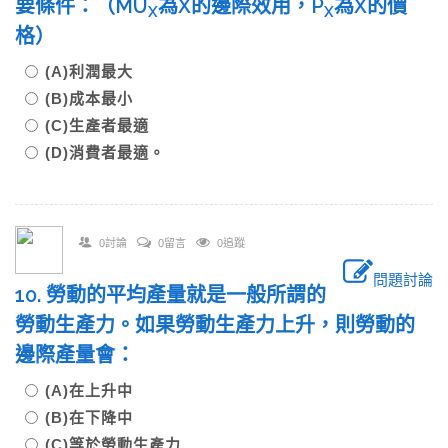
要條件：（MU
為X的邊際效用，P
為X的價
X
X
格）
(A)利潤最大
(B)成本最小
(C)生產者最適
(D)消費者最適。
0討論
0留言
0追蹤
問題討論
10. 勞動的平均產量就是一般所謂的
勞動生產力。如果勞動生產力上升，則勞動的
邊際產量會：
(A)在上升中
(B)在下降中
(C)等於勞動生產力