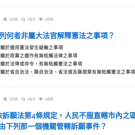
0討論
0留言
0追蹤
 下列何者非屬大法官解釋憲法之事項？
A)關於適用憲法發生疑義之事項
B)關於政黨之運作有無牴觸法律之事項
C)關於法律或命令，有無牴觸憲法之事項
D)關於省自治法、縣自治法、省法規及縣規章有無牴觸憲法之事
0討論
0留言
0追蹤
. 依訴願法第4條規定，人民不服直轄市內
由下列那一個機關管轄訴願事件？