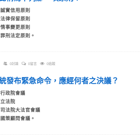
A)誠實信用原則
B)法律保留原則
C)情事變更原則
D)罪刑法定原則。
0討論
0留言
0追蹤
 總統發布緊急命令，應經何者之決議？
A)行政院會議
B)立法院
C)司法院大法官會議
D)國策顧問會議。