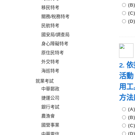
(
移民特考
(
關務/稅務特考
(
民航特考
國安局/調查局
身心障礙特考
原住民特考
外交特考
2.
海巡特考
活動
就業考試
用工
中華郵政
方法
捷運公司
銀行考試
(
農漁會
(
國營事業
(
(
中華電信