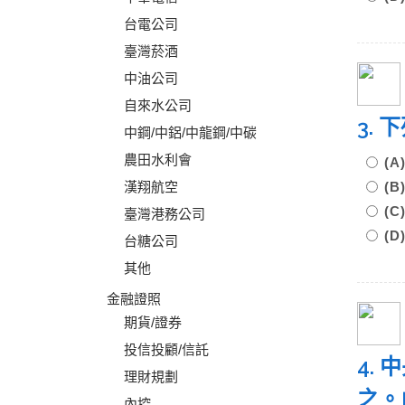
台電公司
臺灣菸酒
中油公司
自來水公司
3.
中鋼/中鋁/中龍鋼/中碳
農田水利會
(
漢翔航空
(
(
臺灣港務公司
(
台糖公司
其他
金融證照
期貨/證券
投信投顧/信託
4.
理財規劃
之。
內控