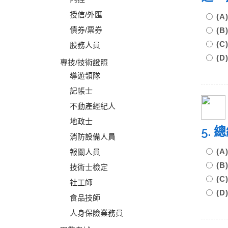
授信/外匯
(
債券/票券
(
(
股務人員
(
專技/技術證照
導遊領隊
記帳士
不動產經紀人
地政士
5.
消防設備人員
(
報關人員
(
技術士檢定
(
社工師
(
食品技師
人身保險業務員