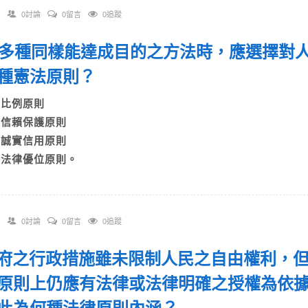
0討論
0留言
0追蹤
 有多種同樣能達成目的之方法時，應選擇對
種憲法原則？
A)比例原則
B)信賴保護原則
C)誠實信用原則
D)法律優位原則。
0討論
0留言
0追蹤
 政府之行政措施雖未限制人民之自由權利，
原則上仍應有法律或法律明確之授權為依