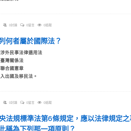
0討論
0留言
0追蹤
 下列何者屬於國際法？
A)涉外民事法律適用法
B)臺灣關係法
C)聯合國憲章
D)入出國及移民法。
0討論
0留言
0追蹤
 中央法規標準法第6條規定，應以法律規定
此稱為下列那一項原則？