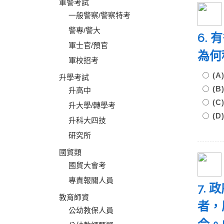
軍警考試
一般警察/警察特考
警專/警大
6.
軍士官/預官
為何
軍校招考
(
升學考試
(
升高中
(
升大學/轉學考
(
升科大四技
研究所
國貿類
國貿大會考
專責報關人員
7.
教育師資
者，
公幼教保人員