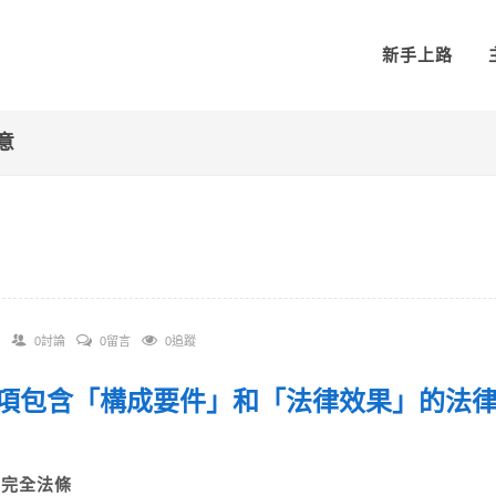
新手上路
意
0討論
0留言
0追蹤
 一項包含「構成要件」和「法律效果」的法
A)完全法條