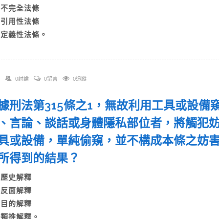
B)不完全法條
C)引用性法條
D)定義性法條。
0討論
0留言
0追蹤
 依據刑法第315條之1，無故利用工具或設
、言論、談話或身體隱私部位者，將觸犯
具或設備，單純偷窺，並不構成本條之妨
所得到的結果？
A)歷史解釋
B)反面解釋
C)目的解釋
D)類推解釋。