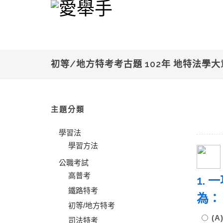
初等/地方特考考古題 102年 地特法學大
主題分類
學習法
學習方法
公職考試
高普考
1.
鐵路特考
為：
初等/地方特考
(
司法特考