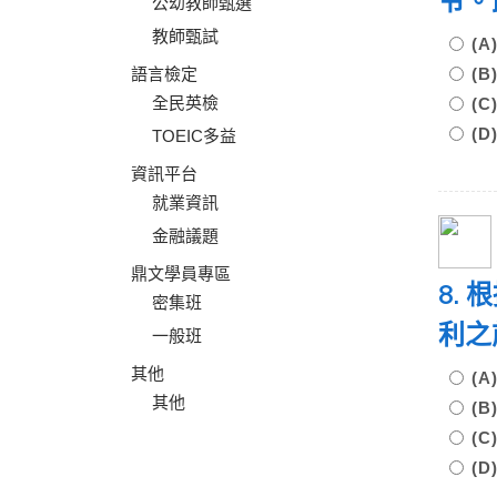
令。
公幼教師甄選
教師甄試
(
語言檢定
(
全民英檢
(
(
TOEIC多益
資訊平台
就業資訊
金融議題
鼎文學員專區
8.
密集班
利之
一般班
其他
(
其他
(
(
(