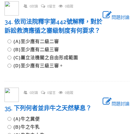
0討論
0留言
0追蹤
問題討論
34. 依司法院釋字第442號解釋，對於
訴訟救濟應循之審級制度有何要求？
(A)至少應有二級二審
(B)至少應有二級三審
(C)屬立法機關之自由形成範圍
(D)至少應有三級三審。
0討論
0留言
0追蹤
問題討論
35. 下列何者並非牛之天然孳息？
(A)牛之糞便
(B)牛之牛乳