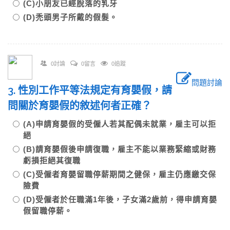
(C)小朋友已經脫落的乳牙
(D)禿頭男子所戴的假髮。
0討論
0留言
0追蹤
問題討論
3. 性別工作平等法規定有育嬰假，請
問關於育嬰假的敘述何者正確？
(A)申請育嬰假的受僱人若其配偶未就業，雇主可以拒
絕
(B)請育嬰假後申請復職，雇主不能以業務緊縮或財務
虧損拒絕其復職
(C)受僱者育嬰留職停薪期間之健保，雇主仍應繳交保
險費
(D)受僱者於任職滿1年後，子女滿2歲前，得申請育嬰
假留職停薪。