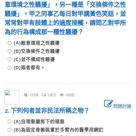
意環境之性騷擾」，另一種是「交換條件之性
騷擾」。甲之同事乙每日對甲講黃色笑話，並
常常對甲有肢體上的過度接觸，請問乙對甲所
為的行為構成那一種性騷擾？
(A)敵意環境之性騷擾
(B)交換條件之性騷擾
(C)並不構成性騷擾
(D)兩者都有。
0討論
0留言
0追蹤
問題討論
2. 下列何者並非民法所稱之物？
(A)自理髮廳剪下的頭髮
(B)為固定骨骼裝置於手臂內的醫學用鋼釘