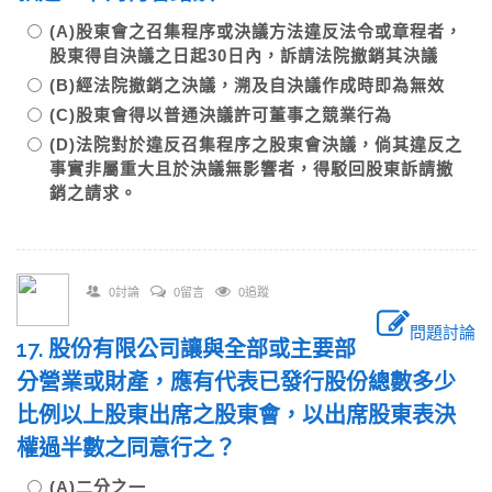
(A)股東會之召集程序或決議方法違反法令或章程者，
股東得自決議之日起30日內，訴請法院撤銷其決議
(B)經法院撤銷之決議，溯及自決議作成時即為無效
(C)股東會得以普通決議許可董事之競業行為
(D)法院對於違反召集程序之股東會決議，倘其違反之
事實非屬重大且於決議無影響者，得駁回股東訴請撤
銷之請求。
0討論
0留言
0追蹤
問題討論
17. 股份有限公司讓與全部或主要部
分營業或財產，應有代表已發行股份總數多少
比例以上股東出席之股東會，以出席股東表決
權過半數之同意行之？
(A)二分之一