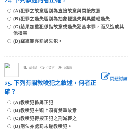
24. 下列敘述何者正確？
(A)犯罪之故意區別為直接故意與間接故意
(B)犯罪之過失區別為抽象輕過失與具體輕過失
(C)結果加重犯係指故意或過失犯基本罪，而又造成其
他損害
(D)竊盜罪亦罰過失犯。
0討論
0留言
0追蹤
問題討論
25. 下列有關教唆犯之敘述，何者正
確？
(A)教唆犯係屬正犯
(B)教唆犯主觀上須有雙重故意
(C)教唆犯得按正犯之刑減輕之
(D)刑法亦處罰未遂教唆犯。