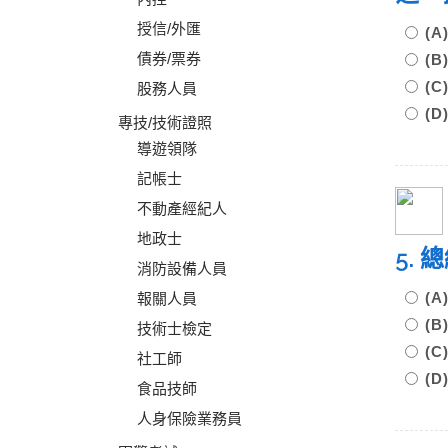
授信/外匯
(
債券/票券
(
(
股務人員
(
專技/技術證照
導遊領隊
記帳士
不動產經紀人
地政士
5.
消防設備人員
(
報關人員
(
技術士檢定
(
社工師
(
食品技師
人身保險業務員