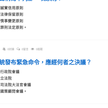
A)誠實信用原則
B)法律保留原則
C)情事變更原則
D)罪刑法定原則。
0討論
0留言
0追蹤
 總統發布緊急命令，應經何者之決議？
A)行政院會議
B)立法院
C)司法院大法官會議
D)國策顧問會議。