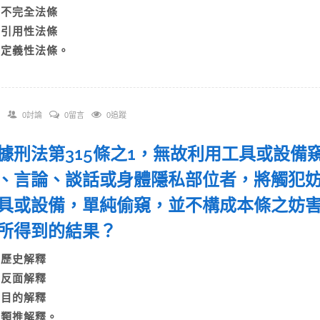
B)不完全法條
C)引用性法條
D)定義性法條。
0討論
0留言
0追蹤
 依據刑法第315條之1，無故利用工具或設
、言論、談話或身體隱私部位者，將觸犯
具或設備，單純偷窺，並不構成本條之妨
所得到的結果？
A)歷史解釋
B)反面解釋
C)目的解釋
D)類推解釋。