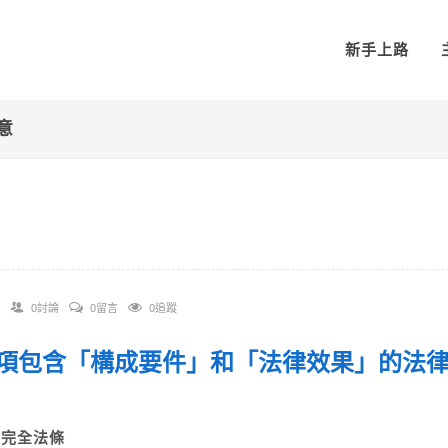
新手上路
意
0討論
0留言
0追蹤
 一項包含「構成要件」和「法律效果」的法
A)完全法條