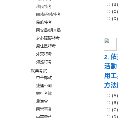
(
移民特考
(
關務/稅務特考
(
民航特考
國安局/調查局
身心障礙特考
原住民特考
外交特考
2.
海巡特考
活動
就業考試
用工
中華郵政
方法
捷運公司
銀行考試
(
農漁會
(
國營事業
(
(
中華電信