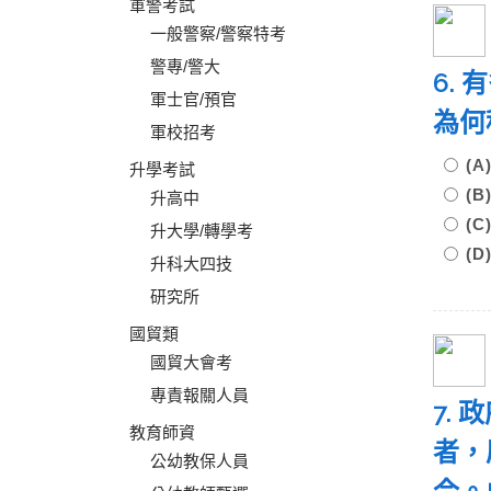
軍警考試
一般警察/警察特考
警專/警大
6.
軍士官/預官
為何
軍校招考
(
升學考試
(
升高中
(
升大學/轉學考
(
升科大四技
研究所
國貿類
國貿大會考
專責報關人員
7.
教育師資
者，
公幼教保人員