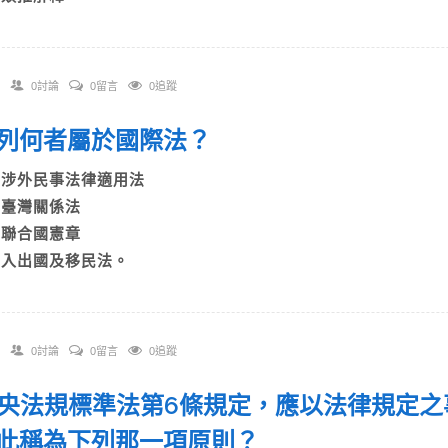
0討論
0留言
0追蹤
 下列何者屬於國際法？
A)涉外民事法律適用法
B)臺灣關係法
C)聯合國憲章
D)入出國及移民法。
0討論
0留言
0追蹤
 中央法規標準法第6條規定，應以法律規定
此稱為下列那一項原則？