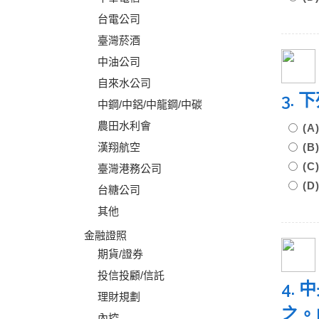
台電公司
臺灣菸酒
中油公司
自來水公司
3.
中鋼/中鋁/中龍鋼/中碳
農田水利會
(
漢翔航空
(
(
臺灣港務公司
(
台糖公司
其他
金融證照
期貨/證券
投信投顧/信託
4.
理財規劃
之。
內控