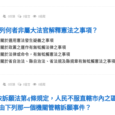
0討論
0留言
0追蹤
 下列何者非屬大法官解釋憲法之事項？
A)關於適用憲法發生疑義之事項
B)關於政黨之運作有無牴觸法律之事項
C)關於法律或命令，有無牴觸憲法之事項
D)關於省自治法、縣自治法、省法規及縣規章有無牴觸憲法之事
0討論
0留言
0追蹤
. 依訴願法第4條規定，人民不服直轄市內
由下列那一個機關管轄訴願事件？