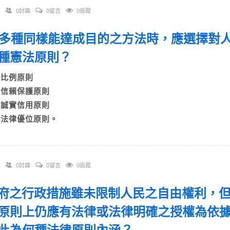
0討論
0留言
0追蹤
 有多種同樣能達成目的之方法時，應選擇對
種憲法原則？
A)比例原則
B)信賴保護原則
C)誠實信用原則
D)法律優位原則。
0討論
0留言
0追蹤
 政府之行政措施雖未限制人民之自由權利，
原則上仍應有法律或法律明確之授權為依