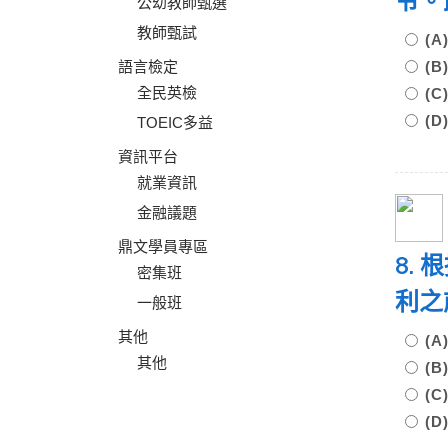
令。
公幼教師甄選
教師甄試
(
語言檢定
(
全民英檢
(
(
TOEIC多益
資訊平台
就業資訊
金融議題
鼎文學員專區
8.
密集班
利之
一般班
其他
(
其他
(
(
(