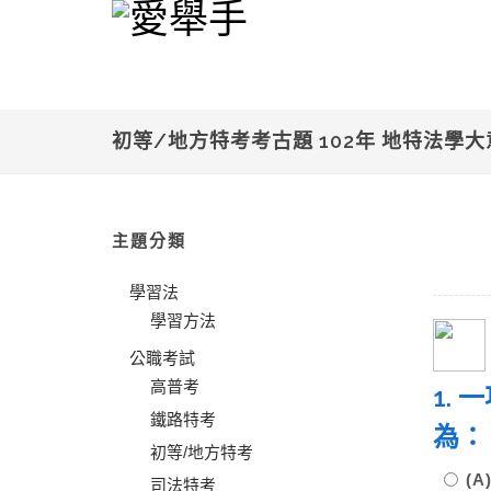
初等/地方特考考古題 102年 地特法學大
主題分類
學習法
學習方法
公職考試
高普考
1.
鐵路特考
為：
初等/地方特考
(
司法特考