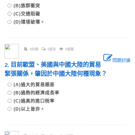
(B)族群衝突
(C)交通阻礙
(D)環境破壞。
0討論
0留言
0追蹤
問題討論
2. 目前歐盟、美國與中國大陸的貿易
緊張關係，肇因於中國大陸何種現象？
(A)過大的貿易順差
(B)過熱的經濟成長率
(C)過高的進口稅率
(D)以上皆非。