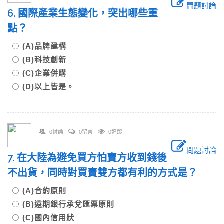
問題討論
6. 國際產業生態變化，突出哪些重
點？
(A)品牌建構
(B)科技創新
(C)企業併購
(D)以上皆是。
0討論
0留言
0追蹤
問題討論
7. 在大陸為避免買方怕賣方收到錢後
不出貨，同時對買賣雙方都有利的方式是？
(A)合約原則
(B)遠期銀行承兌匯票原則
(C)國內信用狀