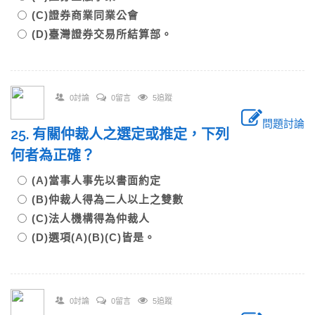
(C)證券商業同業公會
(D)臺灣證券交易所結算部。
0討論
0留言
5追蹤
問題討論
25. 有關仲裁人之選定或推定，下列
何者為正確？
(A)當事人事先以書面約定
(B)仲裁人得為二人以上之雙數
(C)法人機構得為仲裁人
(D)選項(A)(B)(C)皆是。
0討論
0留言
5追蹤