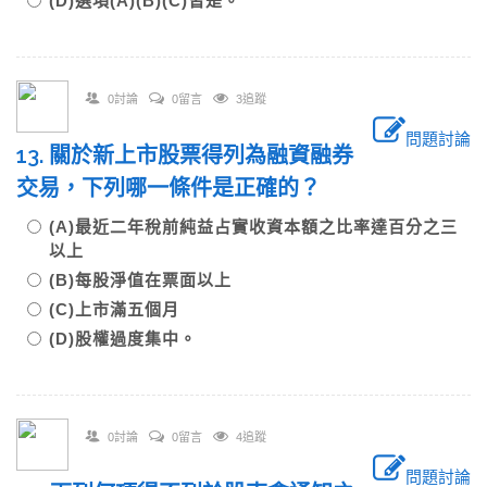
(D)選項(A)(B)(C)皆是。
0討論
0留言
3追蹤
問題討論
13. 關於新上市股票得列為融資融券
交易，下列哪一條件是正確的？
(A)最近二年稅前純益占實收資本額之比率達百分之三
以上
(B)每股淨值在票面以上
(C)上市滿五個月
(D)股權過度集中。
0討論
0留言
4追蹤
問題討論