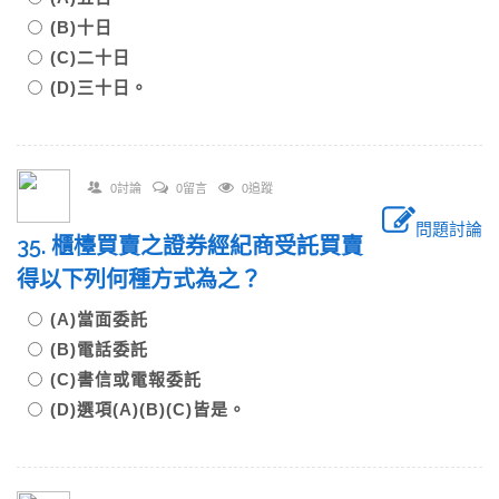
(B)十日
(C)二十日
(D)三十日。
0討論
0留言
0追蹤
問題討論
35. 櫃檯買賣之證券經紀商受託買賣
得以下列何種方式為之？
(A)當面委託
(B)電話委託
(C)書信或電報委託
(D)選項(A)(B)(C)皆是。