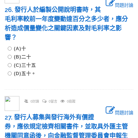
問題討論
26. 發行人於編製公開說明書時，其
毛利率較前一年度變動達百分之多少者，應分
析造成價量變化之關鍵因素及對毛利率之影
響？
(A)十
(B)二十
(C)三十五
(D)五十。
0討論
0留言
0追蹤
問題討論
27. 發行人募集與發行海外有價證
券，應依規定檢齊相關書件，並取具外匯主管
機關同意函後，向金融監督管理委員會申報生