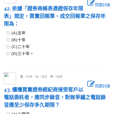
問題討論
42. 依據「證券商帳表憑證保存年限
表」規定，買賣回報單、成交回報單之保存年
限為：
(A)五年
(B)十年
(C)二十年
(D)三十年。
0討論
1留言
1追蹤
問題討論
43. 櫃檯買賣證券經紀商接受客戶以
電話委託者，應同步錄音，對無爭議之電話錄
音應至少保存多久期限？