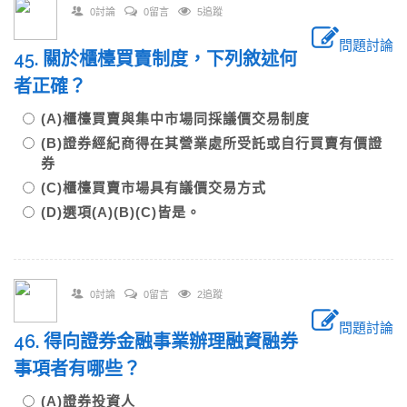
0討論
0留言
5追蹤
問題討論
45. 關於櫃檯買賣制度，下列敘述何
者正確？
(A)櫃檯買賣與集中市場同採議價交易制度
(B)證券經紀商得在其營業處所受託或自行買賣有價證
券
(C)櫃檯買賣市場具有議價交易方式
(D)選項(A)(B)(C)皆是。
0討論
0留言
2追蹤
問題討論
46. 得向證券金融事業辦理融資融券
事項者有哪些？
(A)證券投資人