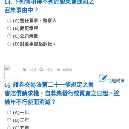
14. 下列何項得不列於股東會通知之
召集事由中？
(A)選任董事、監察人
(B)變更章程
(C)公司解散
(D)對董事提起訴訟。
0討論
0留言
10追蹤
問題討論
15. 證券交易法第二十一條規定之損
害賠償請求權，自募集發行或買賣之日起，逾
幾年不行使而消滅？
(A)一年
(B)三年
(C)五年