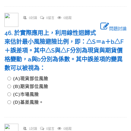
0討論
0留言
0追蹤
問題討論
46. 於實際應用上，利用線性迴歸式
來估計最小風險避險比例，即：△S＝a＋b△F
＋誤差項。其中△S與△F分別為現貨與期貨價
格變動，a與b分別為係數。其中誤差項的變異
數可以被視為：
(A)現貨部位風險
(B)期貨部位風險
(C)市場風險
(D)基差風險。
1討論
0留言
0追蹤