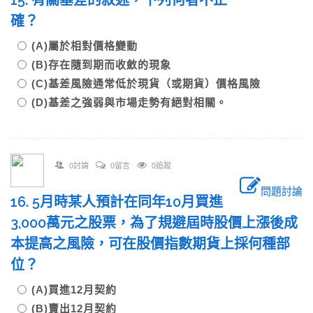
15. 有關基差的敘述，下列何者不正
確？
(A)屬於相對價格變動
(B)存在隨到期而收斂的現象
(C)基差風險通常低於現貨（或期貨）價格風險
(D)基差之強弱與市場走勢有絕對相關。
0討論
0留言
0追蹤
問題討論
16. 5月時某人預計在同年10月買進
3,000萬元之股票，為了規避屆時股價上漲後成
本提高之風險，可在股價指數期貨上採何種部
位？
(A)買進12月契約
(B)賣出12月契約