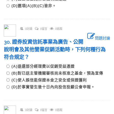
(D)選項(A)(B)(C)皆非。
0討論
0留言
0追蹤
問題討論
30. 證券投資信託事業為廣告、公開
說明會及其他營業促銷活動時，下列何種行為
符合規定？
(A)退還部分經理費以促銷受益憑證
(B)對已送主管機關審核尚未核准之基金，預為宣傳
(C)使人誤信能保證本金之安全或保證獲利
(D)於事實發生後十日內向投信投顧公會申報。
0討論
0留言
0追蹤