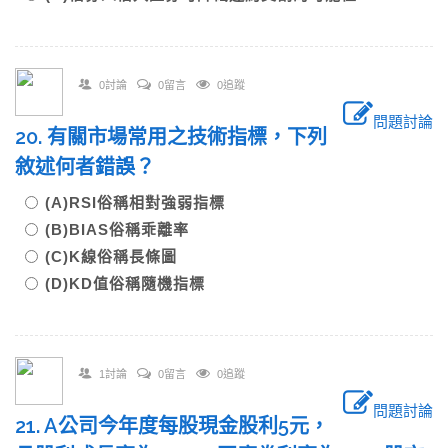
0討論
0留言
0追蹤
問題討論
20. 有關市場常用之技術指標，下列
敘述何者錯誤？
(A)RSI俗稱相對強弱指標
(B)BIAS俗稱乖離率
(C)K線俗稱長條圖
(D)KD值俗稱隨機指標
1討論
0留言
0追蹤
問題討論
21. A公司今年度每股現金股利5元，