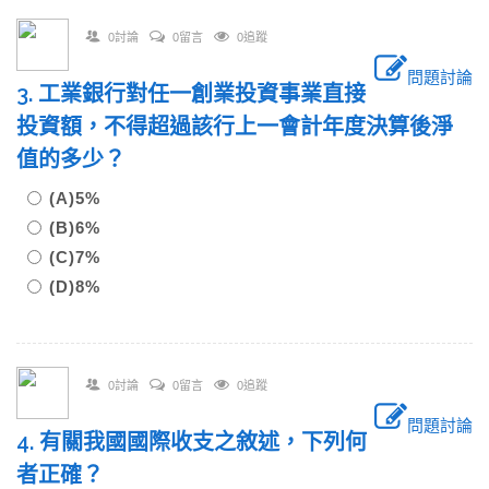
0討論
0留言
0追蹤
問題討論
3. 工業銀行對任一創業投資事業直接
投資額，不得超過該行上一會計年度決算後淨
值的多少？
(A)5%
(B)6%
(C)7%
(D)8%
0討論
0留言
0追蹤
問題討論
4. 有關我國國際收支之敘述，下列何
者正確？