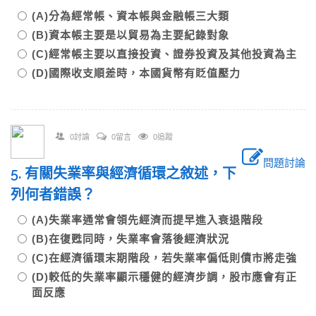
(A)分為經常帳、資本帳與金融帳三大類
(B)資本帳主要是以貿易為主要紀錄對象
(C)經常帳主要以直接投資、證券投資及其他投資為主
(D)國際收支順差時，本國貨幣有貶值壓力
0討論
0留言
0追蹤
問題討論
5. 有關失業率與經濟循環之敘述，下
列何者錯誤？
(A)失業率通常會領先經濟而提早進入衰退階段
(B)在復甦同時，失業率會落後經濟狀況
(C)在經濟循環末期階段，若失業率偏低則債市將走強
(D)較低的失業率顯示穩健的經濟步調，股市應會有正
面反應