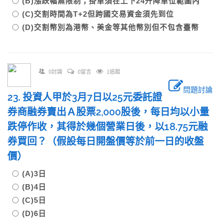
(B)漲跌幅無限制；掛單須在上下24升降單位範圍內
(C)交割時間為T+2但跨國交易資金須先到位
(D)交割幣別為港幣、美金等其他幣別但不包含臺幣
0討論
0留言
1追蹤
問題討論
23. 投資人甲於3月7日以25元委託證
券商融券賣出Ａ股票2,000股後，每日均以小量
跌停作收，其得於幾個營業日後，以18.75元融
券買回？（假設每日開盤價等於前一日的收盤
價）
(A)3日
(B)4日
(C)5日
(D)6日