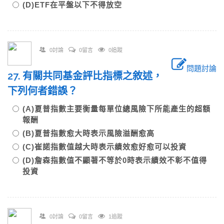
(D)ETF在平盤以下不得放空
0討論
0留言
0追蹤
問題討論
27. 有關共同基金評比指標之敘述，
下列何者錯誤？
(A)夏普指數主要衡量每單位總風險下所能產生的超額
報酬
(B)夏普指數愈大時表示風險溢酬愈高
(C)崔諾指數值越大時表示績效愈好愈可以投資
(D)詹森指數值不顯著不等於0時表示績效不彰不值得
投資
0討論
0留言
1追蹤