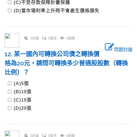
(C)不受存款保障計畫保護
(D)當市場利率上升時不會產生價格損失
0討論
0留言
0追蹤
問題討論
12. 某一國內可轉換公司債之轉換價
格為20元，請問可轉換多少普通股股數（轉換
比例）？
(A)5張
(B)10張
(C)15張
(D)20張
0討論
0留言
0追蹤