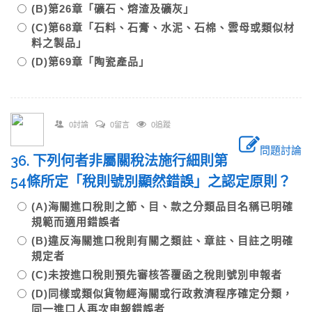
(B)第26章「礦石、熔渣及礦灰」
(C)第68章「石料、石膏、水泥、石棉、雲母或類似材
料之製品」
(D)第69章「陶瓷產品」
0討論
0留言
0追蹤
問題討論
36. 下列何者非屬關稅法施行細則第
54條所定「稅則號別顯然錯誤」之認定原則？
(A)海關進口稅則之節、目、款之分類品目名稱已明確
規範而適用錯誤者
(B)違反海關進口稅則有關之類註、章註、目註之明確
規定者
(C)未按進口稅則預先審核答覆函之稅則號別申報者
(D)同樣或類似貨物經海關或行政救濟程序確定分類，
同一進口人再次申報錯誤者