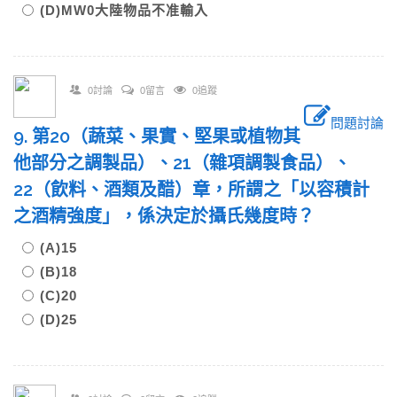
(D)MW0大陸物品不准輸入
0討論
0留言
0追蹤
問題討論
9. 第20（蔬菜、果實、堅果或植物其
他部分之調製品）、21（雜項調製食品）、
22（飲料、酒類及醋）章，所謂之「以容積計
之酒精強度」，係決定於攝氏幾度時？
(A)15
(B)18
(C)20
(D)25