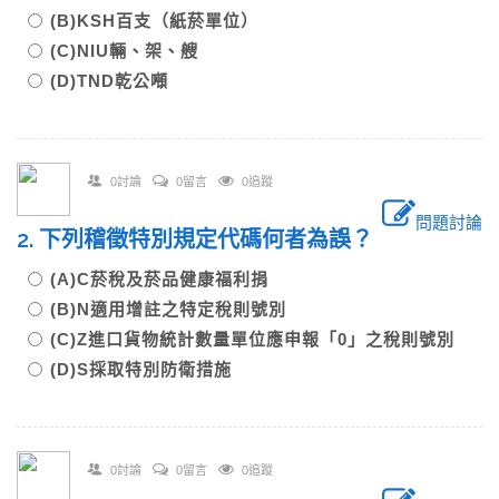
(B)KSH百支（紙菸單位）
(C)NIU輛、架、艘
(D)TND乾公噸
0討論
0留言
0追蹤
問題討論
2. 下列稽徵特別規定代碼何者為誤？
(A)C菸稅及菸品健康福利捐
(B)N適用增註之特定稅則號別
(C)Z進口貨物統計數量單位應申報「0」之稅則號別
(D)S採取特別防衛措施
0討論
0留言
0追蹤