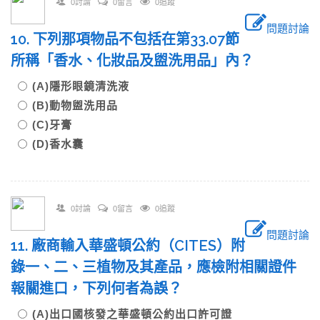
0討論
0留言
0追蹤
問題討論
10. 下列那項物品不包括在第33.07節
所稱「香水、化妝品及盥洗用品」內？
(A)隱形眼鏡清洗液
(B)動物盥洗用品
(C)牙膏
(D)香水囊
0討論
0留言
0追蹤
問題討論
11. 廠商輸入華盛頓公約（CITES）附
錄一、二、三植物及其產品，應檢附相關證件
報關進口，下列何者為誤？
(A)出口國核發之華盛頓公約出口許可證