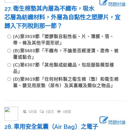
問題討論
27. 衛生棉墊其內層為不織布，吸水
芯層為紡織材料，外層為自黏性之塑膠片，宜
歸入下列稅則那一節？
(A)第3919節「塑膠製自粘性板、片、薄膜、箔、
帶、條及其他平面形狀」
(B)第5603節「不織布，不論是否經浸漬、塗佈、被
覆或黏合」
(C)第6307節「其他製成紡織品，包括服裝模型樣
品」
(D)第9619節「任何材料製之衛生棉（墊）和衛生棉
塞、嬰兒用尿墊（尿布）及其裏襯及類似之物品」
0討論
0留言
0追蹤
問題討論
28. 車用安全氣囊（Air Bag）之電子