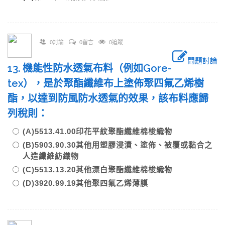
0討論
0留言
0追蹤
問題討論
13. 機能性防水透氣布料（例如Gore-
tex），是於聚酯纖維布上塗佈聚四氟乙烯樹
酯，以達到防風防水透氣的效果，該布料應歸
列稅則：
(A)5513.41.00印花平紋聚酯纖維棉梭織物
(B)5903.90.30其他用塑膠浸漬、塗佈、被覆或黏合之
人造纖維紡織物
(C)5513.13.20其他漂白聚酯纖維棉梭織物
(D)3920.99.19其他聚四氟乙烯薄膜