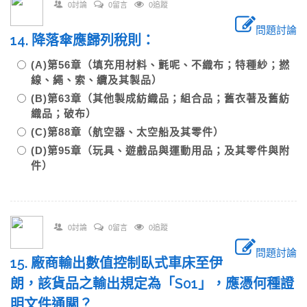
0討論
0留言
0追蹤
問題討論
14. 降落傘應歸列稅則：
(A)第56章（填充用材料、氈呢、不織布；特種紗；撚
線、繩、索、纜及其製品）
(B)第63章（其他製成紡織品；組合品；舊衣著及舊紡
織品；破布）
(C)第88章（航空器、太空船及其零件）
(D)第95章（玩具、遊戲品與運動用品；及其零件與附
件）
0討論
0留言
0追蹤
問題討論
15. 廠商輸出數值控制臥式車床至伊
朗，該貨品之輸出規定為「S01」，應憑何種證
明文件通關？