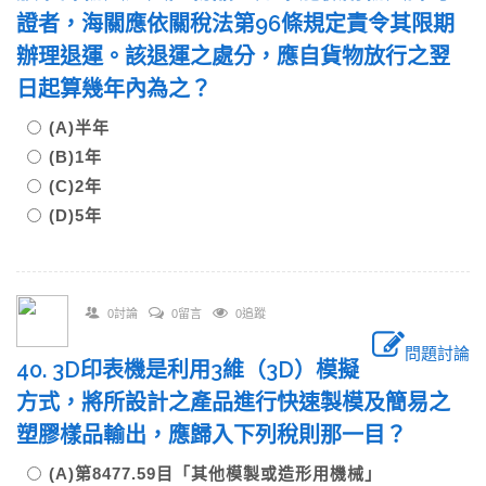
證者，海關應依關稅法第96條規定責令其限期
辦理退運。該退運之處分，應自貨物放行之翌
日起算幾年內為之？
(A)半年
(B)1年
(C)2年
(D)5年
0討論
0留言
0追蹤
問題討論
40. 3D印表機是利用3維（3D）模擬
方式，將所設計之產品進行快速製模及簡易之
塑膠樣品輸出，應歸入下列稅則那一目？
(A)第8477.59目「其他模製或造形用機械」