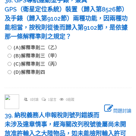
38. GPS導航運動型手錶，兼具
GPS（衛星定位系統）裝置（歸入第8526節）
及手錶（歸入第9102節）兩種功能，因兩種功
能相當，按稅則從後而歸入第9102節，是依據
那一條解釋準則之規定？
(A)解釋準則二（乙）
(B)解釋準則三（甲）
(C)解釋準則三（丙）
(D)解釋準則四
0討論
1留言
0追蹤
問題討論
39. 納稅義務人申報稅則號列錯誤而
未涉及違章情事，經海關改列稅號後屬尚未開
放准許輸入之大陸物品，如未能檢附輸入許可