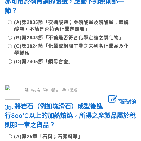
亦可用於磷青銅的製造，應歸下列稅則那一
節？
(A)第2835節「次磷酸鹽；亞磷酸鹽及磷酸鹽；聚磷
酸鹽，不論是否符合化學定義者」
(B)第2848節「不論是否符合化學定義之磷化物」
(C)第3824節「化學或相關工業之未列名化學品及化
學製品」
(D)第7405節「銅母合金」
0討論
0留言
0追蹤
問題討論
35. 將岩石（例如塊滑石）成型後進
行800°C以上的加熱焙燒，所得之產製品屬於稅
則那一章之貨品？
(A)第25章「石料；石膏料等」