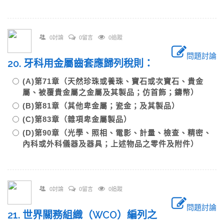
0討論
0留言
0追蹤
問題討論
20. 牙科用金屬齒套應歸列稅則：
(A)第71章（天然珍珠或養珠、寶石或次寶石、貴金
屬、被覆貴金屬之金屬及其製品；仿首飾；鑄幣）
(B)第81章（其他卑金屬；瓷金；及其製品）
(C)第83章（雜項卑金屬製品）
(D)第90章（光學、照相、電影、計量、檢查、精密、
內科或外科儀器及器具；上述物品之零件及附件）
0討論
0留言
0追蹤
問題討論
21. 世界關務組織（WCO）編列之