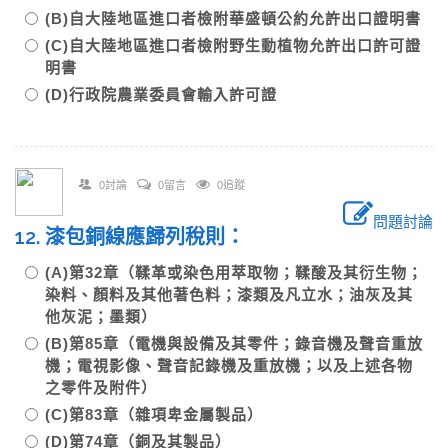
(B)自大陸地區進口者檢附華盛頓公約允許出口證明書
(C)自大陸地區進口者檢附野生動植物允許出口許可證
明書
(D)行政院農業委員會輸入許可證
0討論
0留言
0追蹤
問題討論
12. 漆包銅線應歸列稅則：
(A)第32章（鞣革或染色用萃取物；鞣酸及其衍生物；
染料、顏料及其他著色料；漆類及凡立水；油灰及其
他灰泥；墨類）
(B)第85章（電機與設備及其零件；錄音機及聲音重放
機；電視影像、聲音記錄機及重放機；以及上述各物
之零件及附件）
(C)第83章（雜項卑金屬製品）
(D)第74章（銅及其製品）