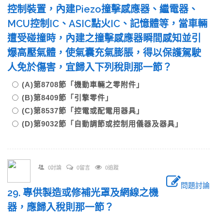
控制裝置，內建Piezo撞擊感應器、繼電器、
MCU控制IC、ASIC點火IC、記憶體等，當車輛
遭受碰撞時，內建之撞擊感應器瞬間感知並引
爆高壓氣體，使氣囊充氣膨脹，得以保護駕駛
人免於傷害，宜歸入下列稅則那一節？
(A)第8708節「機動車輛之零附件」
(B)第8409節「引擎零件」
(C)第8537節「控電或配電用器具」
(D)第9032節「自動調節或控制用儀器及器具」
0討論
0留言
0追蹤
問題討論
29. 專供製造或修補光罩及網線之機
器，應歸入稅則那一節？