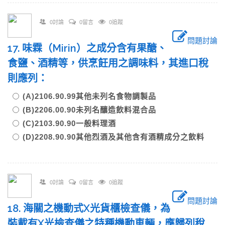
0討論
0留言
0追蹤
問題討論
17. 味霖（Mirin）之成分含有果醣、
食鹽、酒精等，供烹飪用之調味料，其進口稅
則應列：
(A)2106.90.99其他未列名食物調製品
(B)2206.00.90未列名釀造飲料混合品
(C)2103.90.90一般料理酒
(D)2208.90.90其他烈酒及其他含有酒精成分之飲料
0討論
0留言
0追蹤
問題討論
18. 海關之機動式X光貨櫃檢查儀，為
裝載有X光檢查儀之特種機動車輛，應歸列稅