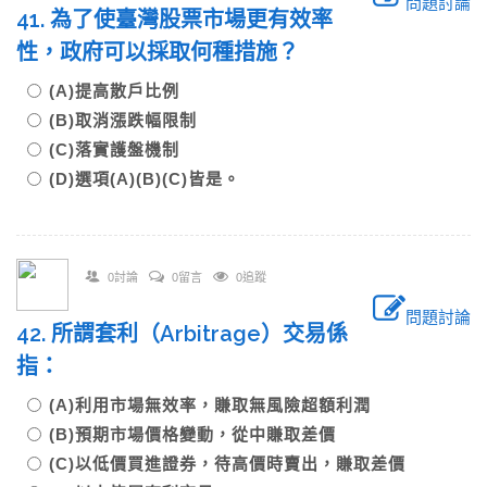
問題討論
41. 為了使臺灣股票市場更有效率
性，政府可以採取何種措施？
(A)提高散戶比例
(B)取消漲跌幅限制
(C)落實護盤機制
(D)選項(A)(B)(C)皆是。
0討論
0留言
0追蹤
問題討論
42. 所謂套利（Arbitrage）交易係
指：
(A)利用市場無效率，賺取無風險超額利潤
(B)預期市場價格變動，從中賺取差價
(C)以低價買進證券，待高價時賣出，賺取差價