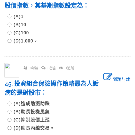
股價指數，其基期指數設定為：
(A)1
(B)10
(C)100
(D)1,000。
0討論
0留言
1追蹤
問題討論
45. 投資組合保險操作策略最為人詬
病的是對股市：
(A)造成助漲助跌
(B)助長投機風氣
(C)抑制股價上漲
(D)助長內線交易。