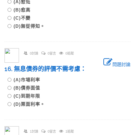
(A)愈低
(B)愈高
(C)不變
(D)無從得知。
0討論
0留言
0追蹤
問題討論
16. 無息債券的評價不需考慮：
(A)市場利率
(B)債券面值
(C)到期年限
(D)票面利率。
1討論
0留言
1追蹤