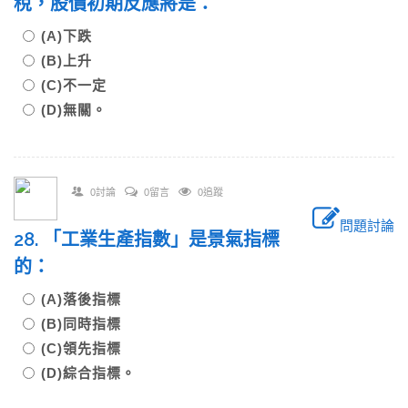
稅，股價初期反應將是：
(A)下跌
(B)上升
(C)不一定
(D)無關。
0討論
0留言
0追蹤
問題討論
28. 「工業生產指數」是景氣指標
的：
(A)落後指標
(B)同時指標
(C)領先指標
(D)綜合指標。