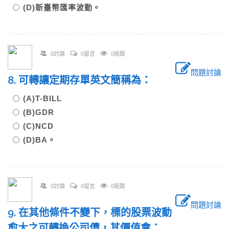
(D)新臺幣匯率波動。
0討論
0留言
0追蹤
問題討論
8. 可轉讓定期存單英文簡稱為：
(A)T-BILL
(B)GDR
(C)NCD
(D)BA。
0討論
0留言
0追蹤
問題討論
9. 在其他條件不變下，標的股票波動
愈大之可轉換公司債，其價值會：