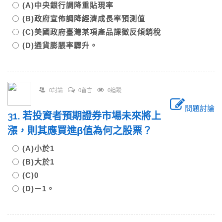
(A)中央銀行調降重貼現率
(B)政府宣佈調降經濟成長率預測值
(C)美國政府臺灣某項產品課徵反傾銷稅
(D)通貨膨脹率驟升。
0討論
0留言
0追蹤
問題討論
31. 若投資者預期證券市場未來將上
漲，則其應買進β值為何之股票？
(A)小於1
(B)大於1
(C)0
(D)－1。