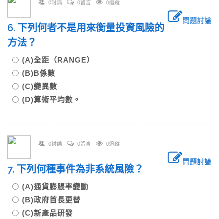
0討論
0留言
0追蹤
問題討論
6. 下列何者不是用來衡量投資風險的
方法？
(A)全距（RANGE）
(B)Β係數
(C)變異數
(D)算術平均數。
0討論
0留言
0追蹤
問題討論
7. 下列何種事件為非系統風險？
(A)通貨膨脹率變動
(B)政府首長更替
(C)新產品研發