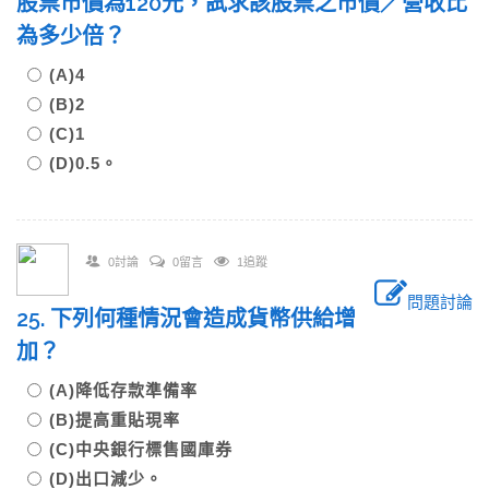
股票市價為120元，試求該股票之市價／營收比
為多少倍？
(A)4
(B)2
(C)1
(D)0.5。
0討論
0留言
1追蹤
問題討論
25. 下列何種情況會造成貨幣供給增
加？
(A)降低存款準備率
(B)提高重貼現率
(C)中央銀行標售國庫券
(D)出口減少。