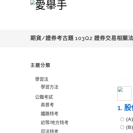
期貨/證券考古題 103Q2 證券交易相關
主題分類
學習法
學習方法
公職考試
高普考
1.
鐵路特考
(
初等/地方特考
(
司法特考