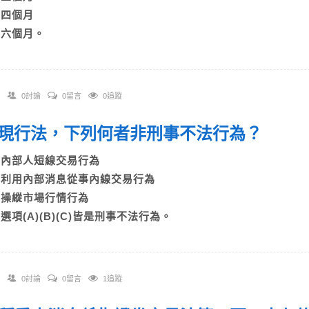
C)四個月
D)六個月。
0討論
0留言
0追蹤
 依現行法，下列何者非刑事不法行為？
A)內部人短線交易行為
B)利用內部消息從事內線交易行為
C)操縱市場行情行為
D)選項(A)(B)(C)皆是刑事不法行為。
0討論
0留言
1追蹤