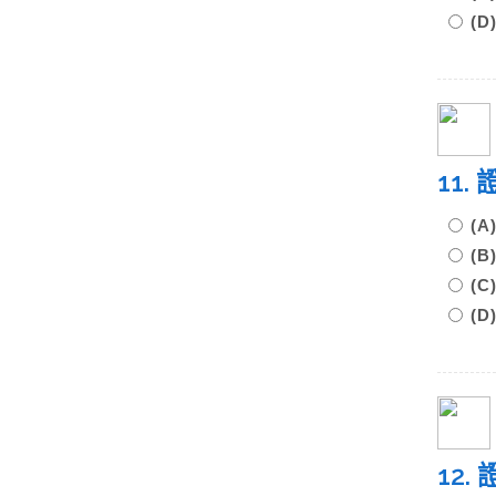
(
11
(A
(B
(C
(
12