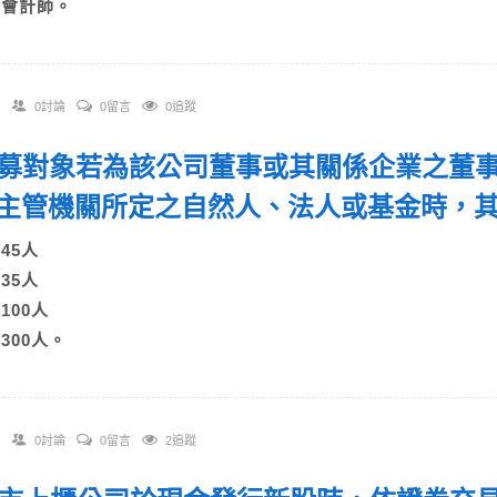
D)會計師。
0討論
0留言
0追蹤
 私募對象若為該公司董事或其關係企業之董
主管機關所定之自然人、法人或基金時，
)45人
)35人
)100人
)300人。
0討論
0留言
2追蹤