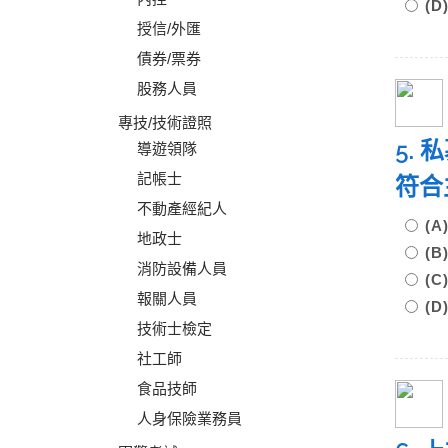
(
授信/外匯
債券/票券
股務人員
專技/技術證照
5.
導遊領隊
記帳士
符合
不動產經紀人
(A
地政士
(B
消防設備人員
(C
報關人員
(D
技術士檢定
社工師
食品技師
人身保險業務員