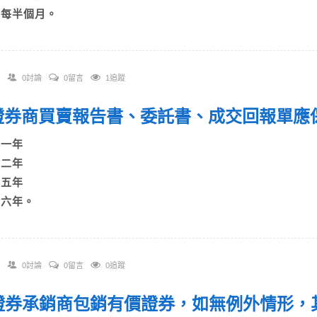
D)每半個月。
0討論
0留言
1追蹤
. 證券商買賣報告書、委託書、成交回報單應
)一年
)二年
)五年
D)六年。
0討論
0留言
0追蹤
. 證券承銷商包銷有價證券，如無例外情形