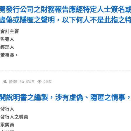
 公開發行公司之財務報告應經特定人士簽名
虛偽或隱匿之聲明，以下何人不是此指之
A)會計主管
B)監察人
C)經理人
D)董事長。
0討論
0留言
0追蹤
 公開說明書之編製，涉有虛偽、隱匿之情事
A)發行人
B)發行人之職員
C)承銷商