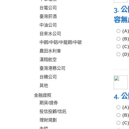
台電公司
3.
臺灣菸酒
容無
中油公司
(
自來水公司
(
中鋼/中鋁/中龍鋼/中碳
(
農田水利會
(
漢翔航空
臺灣港務公司
台糖公司
其他
4.
金融證照
期貨/證券
(
投信投顧/信託
(
理財規劃
(
內控