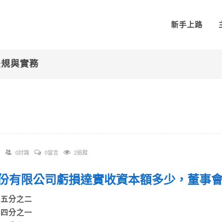
新手上路
法規與實務
0討論
0留言
2追蹤
 股份有限公司虧損達實收資本額多少，董事
A)五分之二
B)四分之一