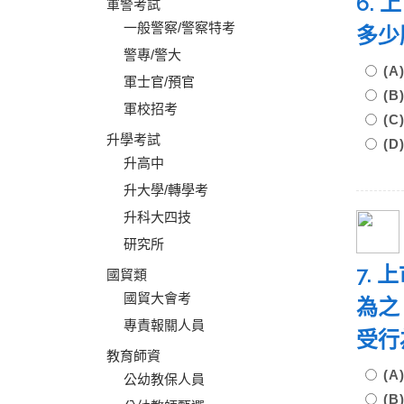
6.
軍警考試
一般警察/警察特考
多少
警專/警大
(
軍士官/預官
(
軍校招考
(
升學考試
(
升高中
升大學/轉學考
升科大四技
研究所
7.
國貿類
國貿大會考
為之
專責報關人員
受行
教育師資
(
公幼教保人員
(