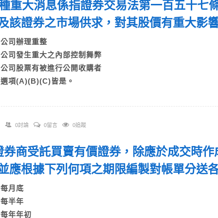
 何種重大消息係指證券交易法第一百五十七
及該證券之市場供求，對其股價有重大影
A)公司辦理重整
B)公司發生重大之內部控制舞弊
C)公司股票有被進行公開收購者
)選項(A)(B)(C)皆是。
0討論
0留言
0追蹤
. 證券商受託買賣有價證券，除應於成交時
並應根據下列何項之期限編製對帳單分送
A)每月底
B)每半年
C)每年年初