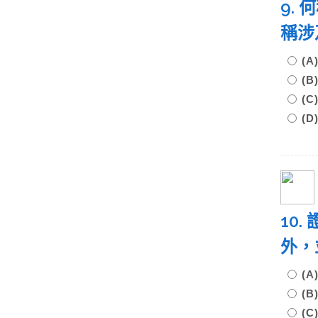
9.
稱涉
(
(
(
(D
10
外，
(
(
(