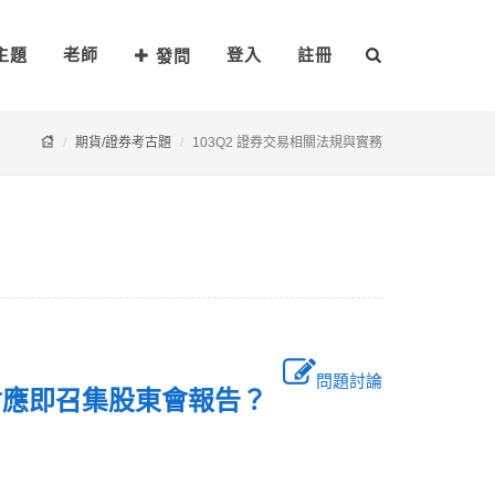
主題
老師
登入
註冊
發問
期貨/證券考古題
103Q2 證券交易相關法規與實務
問題討論
會應即召集股東會報告？