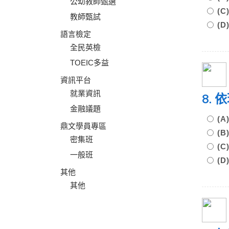
公幼教師甄選
(
教師甄試
(
語言檢定
全民英檢
TOEIC多益
資訊平台
就業資訊
8.
金融議題
(
鼎文學員專區
(
密集班
(
一般班
(
其他
其他