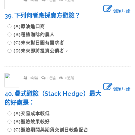
0討論
0留言
0追蹤
問題討論
39. 下列何者應採賣方避險？
(A)原油進口商
(B)種植咖啡的農人
(C)未來對日圓有需求者
(D)未來即將投資公債者。
0討論
0留言
0追蹤
問題討論
40. 疊式避險（Stack Hedge）最大
的好處是：
(A)交易成本較低
(B)避險效果較好
(C)避險期間與期貨交割日較能配合