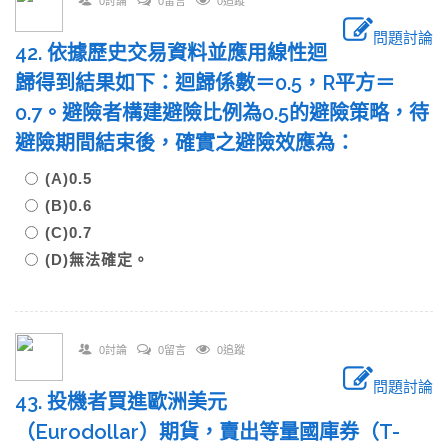
0討論
0留言
0追蹤
問題討論
42. 依據歷史交易資料並應用線性迴
歸得到結果如下：迴歸係數＝0.5，R平方＝
0.7。避險者構建避險比例為0.5的避險策略，待
避險期間結束後，確實之避險效應為：
(A)0.5
(B)0.6
(C)0.7
(D)無法確定。
0討論
0留言
0追蹤
問題討論
43. 投機者買進歐洲美元
（Eurodollar）期貨，賣出等量國庫券（T-