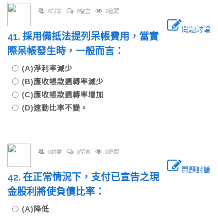
0討論
0留言
0追蹤
問題討論
41. 採用備抵法提列呆帳費用，當實
際呆帳發生時，一般而言：
(A)淨利率減少
(B)應收帳款週轉率減少
(C)應收帳款週轉率增加
(D)速動比率不變。
0討論
0留言
0追蹤
問題討論
42. 在正常情況下，支付已宣告之現
金股利將使負債比率：
(A)降低