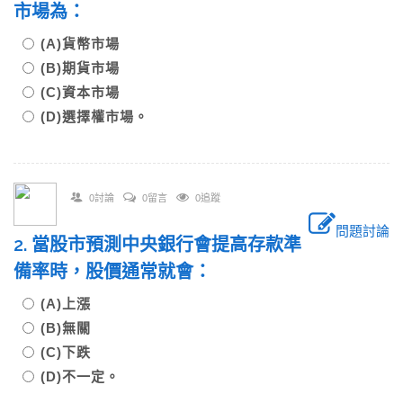
市場為：
(A)貨幣市場
(B)期貨市場
(C)資本市場
(D)選擇權市場。
0討論
0留言
0追蹤
問題討論
2. 當股市預測中央銀行會提高存款準
備率時，股價通常就會：
(A)上漲
(B)無關
(C)下跌
(D)不一定。