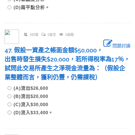
(D)兩平點分析。
0討論
0留言
0追蹤
問題討論
47. 假設一資產之帳面金額$50,000，
出售時發生損失$20,000，若所得稅率為17％，
試問此交易所產生之淨現金流量為：（假設企
業整體而言，獲利仍豐，仍需課稅）
(A)流出$26,600
(B)流出$20,000
(C)流入$30,000
(D)流入$33,400。