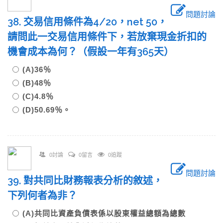
問題討論
38. 交易信用條件為4/20，net 50，
請問此一交易信用條件下，若放棄現金折扣的
機會成本為何？（假設一年有365天）
(A)36％
(B)48％
(C)4.8％
(D)50.69％。
0討論
0留言
0追蹤
問題討論
39. 對共同比財務報表分析的敘述，
下列何者為非？
(A)共同比資產負債表係以股東權益總額為總數