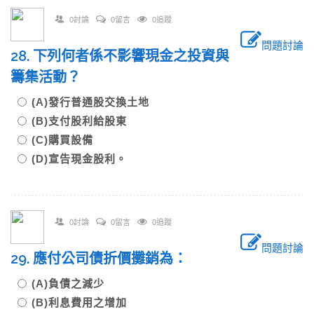
0討論
0留言
0追蹤
問題討論
28. 下列何者係不影響現金之投資與
籌集活動？
(A)發行普通股交換土地
(B)支付股利給股東
(C)購買設備
(D)宣告現金股利。
0討論
0留言
0追蹤
問題討論
29. 應付公司債折價攤銷為：
(A)負債之減少
(B)利息費用之增加