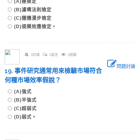
(A)連檢定
(B)濾嘴法則檢定
(C)隨機漫步檢定
(D)規模效應檢定。
0討論
0留言
0追蹤
問題討論
19. 事件研究通常用來檢驗市場符合
何種市場效率假說？
(A)強式
(B)半強式
(C)超弱式
(D)弱式。