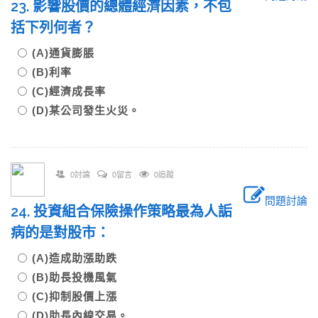
23. 影響股價的總體經濟因素，不包
括下列何者？
(A)通貨膨脹
(B)利率
(C)經濟成長率
(D)某公司發生火災。
0討論
0留言
0追蹤
問題討論
24. 投資組合保險操作策略最為人詬
病的是對股市：
(A)造成助漲助跌
(B)助長投機風氣
(C)抑制股價上漲
(D)助長內線交易。