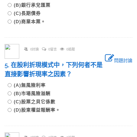
(B)銀行承兌匯票
(C)長期債券
(D)商業本票。
0討論
0留言
0追蹤
問題討論
5. 在股利折現模式中，下列何者不是
直接影響折現率之因素？
(A)無風險利率
(B)市場風險溢酬
(C)股票之貝它係數
(D)股東權益報酬率。