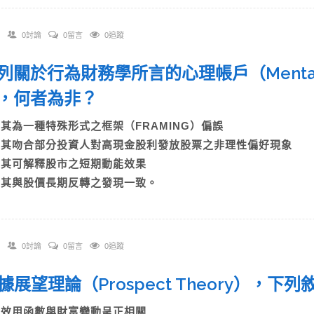
0討論
0留言
0追蹤
 下列關於行為財務學所言的心理帳戶（Mental 
，何者為非？
A)其為一種特殊形式之框架（FRAMING）偏誤
B)其吻合部分投資人對高現金股利發放股票之非理性偏好現象
C)其可解釋股市之短期動能效果
D)其與股價長期反轉之發現一致。
0討論
0留言
0追蹤
 根據展望理論（Prospect Theory），
A)效用函數與財富變動呈正相關