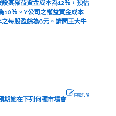
假設其權益資金成本為12％，預估
為10％。Y公司之權益資金成本
年之每股盈餘為6元。請問王大牛
問題討論
你預期她在下列何種市場會