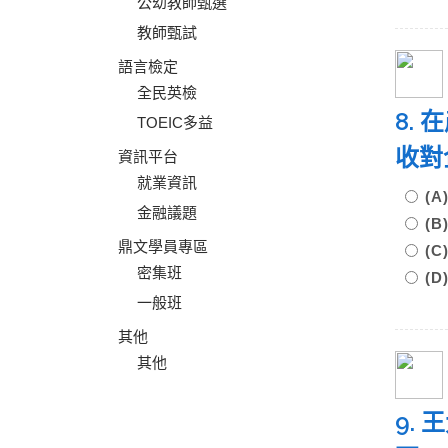
公幼教師甄選
教師甄試
語言檢定
全民英檢
8.
TOEIC多益
收對
資訊平台
就業資訊
(
金融議題
(
鼎文學員專區
(
密集班
(
一般班
其他
其他
9.