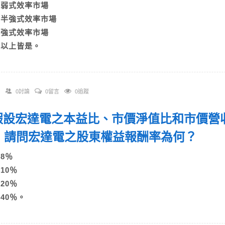
A)弱式效率市場
B)半強式效率市場
C)強式效率市場
D)以上皆是。
0討論
0留言
0追蹤
. 假設宏達電之本益比、市價淨值比和市價營
，請問宏達電之股東權益報酬率為何？
)8％
)10％
)20％
)40％。