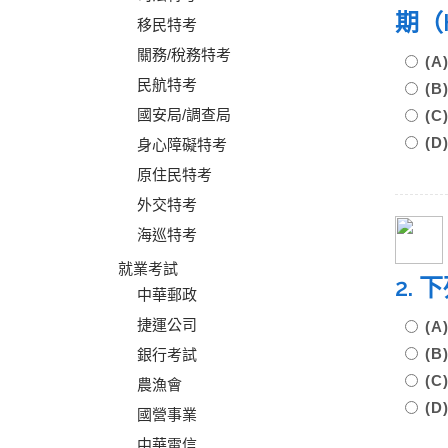
期（H
移民特考
關務/稅務特考
(A
民航特考
(B
國安局/調查局
(C
(D
身心障礙特考
原住民特考
外交特考
海巡特考
就業考試
2.
中華郵政
捷運公司
(
(
銀行考試
(
農漁會
(
國營事業
中華電信