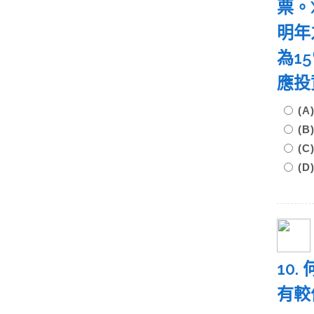
票。
明年
為1
應投
(A
(B
(C
(
10
有較