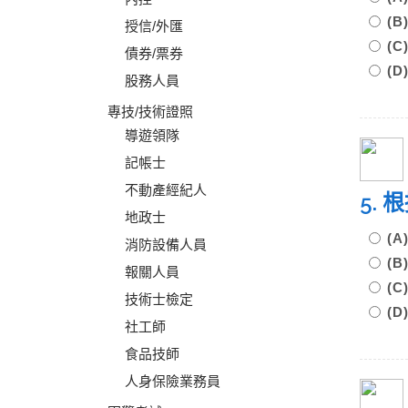
(
授信/外匯
(
債券/票券
(
股務人員
專技/技術證照
導遊領隊
記帳士
不動產經紀人
5.
地政士
(
消防設備人員
(
報關人員
(
技術士檢定
(
社工師
食品技師
人身保險業務員