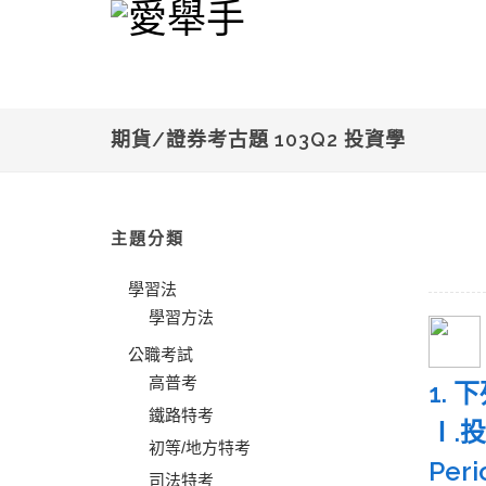
期貨/證券考古題 103Q2 投資學
主題分類
學習法
學習方法
公職考試
高普考
1.
鐵路特考
Ⅰ.
初等/地方特考
Pe
司法特考