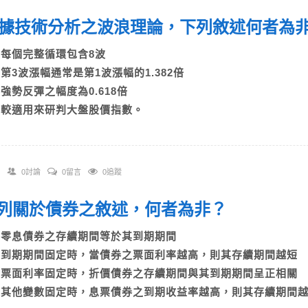
 根據技術分析之波浪理論，下列敘述何者為
A)每個完整循環包含8波
B)第3波漲幅通常是第1波漲幅的1.382倍
C)強勢反彈之幅度為0.618倍
D)較適用來研判大盤股價指數。
0討論
0留言
0追蹤
 下列關於債券之敘述，何者為非？
A)零息債券之存續期間等於其到期期間
B)到期期間固定時，當債券之票面利率越高，則其存續期間越短
C)票面利率固定時，折價債券之存續期間與其到期期間呈正相關
D)其他變數固定時，息票債券之到期收益率越高，則其存續期間