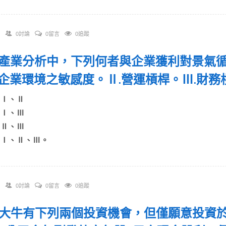
0討論
0留言
0追蹤
 在產業分析中，下列何者與企業獲利對景氣
企業環境之敏感度。Ⅱ.營運槓桿。Ⅲ.財務
A)Ⅰ、Ⅱ
B)Ⅰ、Ⅲ
C)Ⅱ、Ⅲ
D)Ⅰ、Ⅱ、Ⅲ。
0討論
0留言
0追蹤
 王大牛有下列兩個投資機會，但僅願意投資