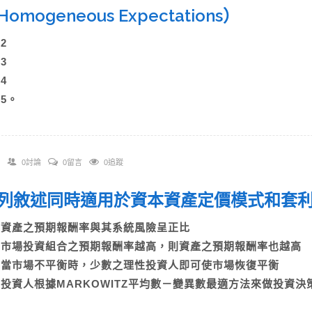
omogeneous Expectations）
)2
)3
)4
)5。
0討論
0留言
0追蹤
 下列敘述同時適用於資本資產定價模式和套
A)資產之預期報酬率與其系統風險呈正比
B)市場投資組合之預期報酬率越高，則資產之預期報酬率也越高
C)當市場不平衡時，少數之理性投資人即可使市場恢復平衡
D)投資人根據MARKOWITZ平均數－變異數最適方法來做投資決