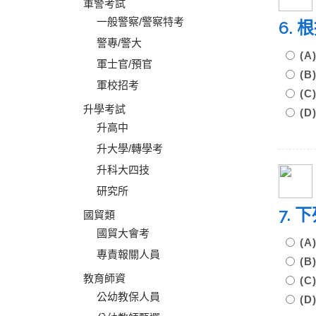
軍警考試
一般警察/警察特考
6.
警專/警大
(
軍士官/預官
(
軍校招考
(
升學考試
(
升高中
升大學/轉學考
升科大四技
研究所
7.
國貿類
國貿大會考
(
專責報關人員
(
教育師資
(
公幼教保人員
(