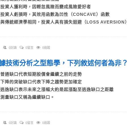
B)投資人獲利時，因輕忽風險而變成風險愛好者
C)投資人虧損時，其效用函數為凹性（CONCAVE）函數
D)與傳統經濟學相同，投資人具有損失迴避（LOSS AVERSIO
0討論
0留言
0追蹤
 根據技術分析之型態學，下列敘述何者為非
A)普通缺口代表短期股價會繼續之前的走勢
B)下降的突破缺口代表下降之趨勢更加確定
C)逃逸缺口表示未來之漲幅大約是起漲點至逃逸缺口之距離
D)測量缺口又稱為繼續缺口。
0討論
0留言
0追蹤