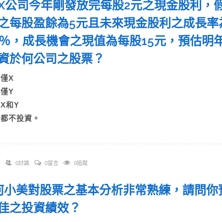
X公司今年剛發放完每股2元之現金股利，
之每股盈餘為5元且未來現金股利之成長率
5％，成長機會之現值為每股15元，預估明
資於何公司之股票？
)僅X
)僅Y
)X和Y
D)都不投資。
0討論
0留言
0追蹤
. 何小美對股票之基本分析非常熟練，請問
佳之投資績效？