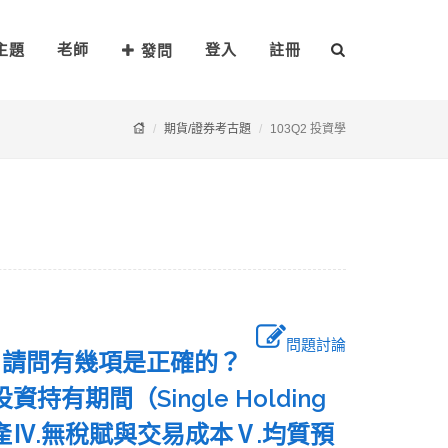
主題
老師
登入
註冊
發問
期貨/證券考古題
103Q2 投資學
問題討論
，請問有幾項是正確的？
期間（Single Holding
產Ⅳ.無稅賦與交易成本Ⅴ.均質預