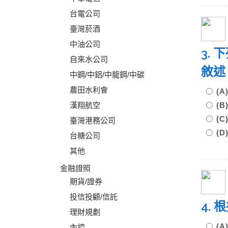
台電公司
臺灣菸酒
中油公司
3.
自來水公司
敘述
中鋼/中鋁/中龍鋼/中碳
農田水利會
(
漢翔航空
(
(
臺灣港務公司
(
台糖公司
其他
金融證照
期貨/證券
投信投顧/信託
4.
理財規劃
(
內控