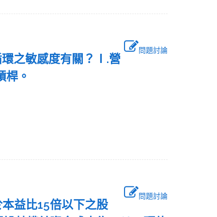
問題討論
循環之敏感度有關？Ⅰ.營
槓桿。
問題討論
於本益比15倍以下之股