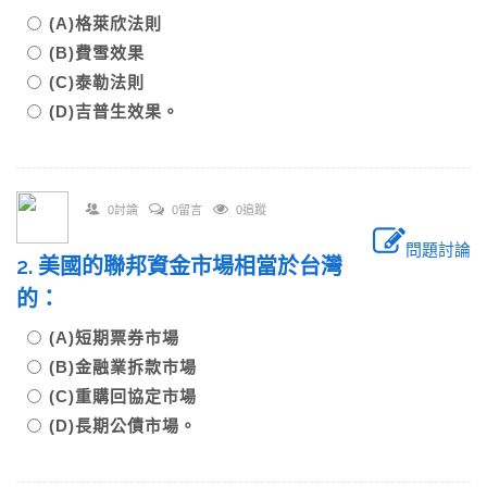
(A)格萊欣法則
(B)費雪效果
(C)泰勒法則
(D)吉普生效果。
0討論
0留言
0追蹤
問題討論
2. 美國的聯邦資金市場相當於台灣
的：
(A)短期票券市場
(B)金融業拆款市場
(C)重購回協定市場
(D)長期公債市場。