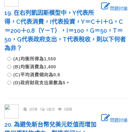
問題討論
19. 在右列凱因斯模型中，Y代表所
得，C代表消費，I代表投資，Y＝C＋I＋G，C
＝200＋0.8（Y－T），I＝100，G＝50，T＝
50，G代表政府支出，T代表稅收，則以下何者
為非？
(A)均衡所得為1,550
(B)均衡消費為1,400
(C)平均消費傾向為0.8
(D)政府財政支出乘數為5。
0討論
0留言
0追蹤
問題討論
20. 為避免新台幣兌美元貶值而增加