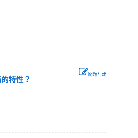
。
問題討論
備的特性？