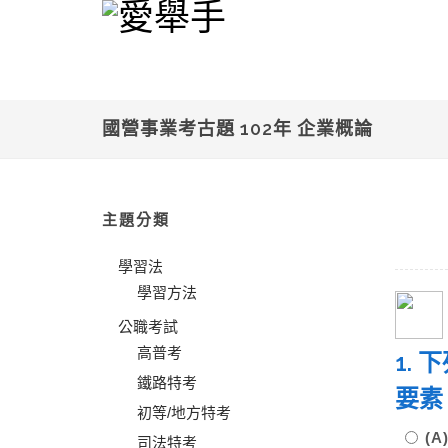
國營事業考古題 102年 企業概論
主題分類
學習法
學習方法
公職考試
高普考
1. 
鐵路特考
要素
初等/地方特考
(A
司法特考