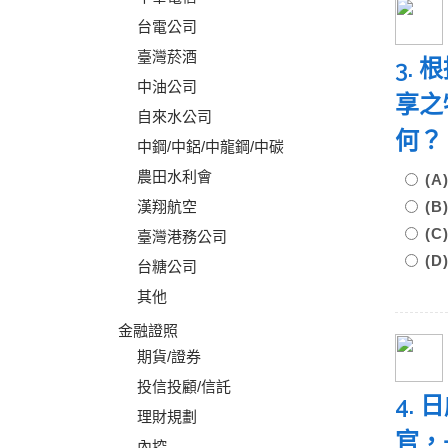
台電公司
臺灣菸酒
3. 
中油公司
享之
自來水公司
何？
中鋼/中鋁/中龍鋼/中碳
農田水利會
(
漢翔航空
(
(
臺灣港務公司
(
台糖公司
其他
金融證照
期貨/證券
投信投顧/信託
4.
理財規劃
官，
內控