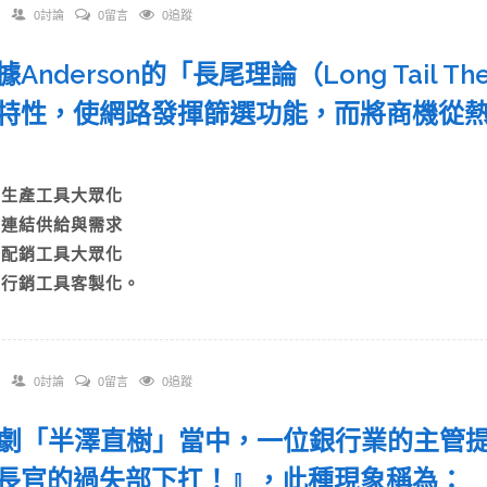
0討論
0留言
0追蹤
根據Anderson的「長尾理論（Long Tail 
特性，使網路發揮篩選功能，而將商機從
A)生產工具大眾化
B)連結供給與需求
C)配銷工具大眾化
D)行銷工具客製化。
0討論
0留言
0追蹤
 日劇「半澤直樹」當中，一位銀行業的主管
長官的過失部下扛！』，此種現象稱為：