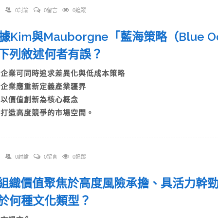
0討論
0留言
0追蹤
根據Kim與Mauborgne「藍海策略（Blue Oc
下列敘述何者有誤？
A)企業可同時追求差異化與低成本策略
B)企業應重新定義產業疆界
C)以價值創新為核心概念
D)打造高度競爭的市場空間。
0討論
0留言
0追蹤
 「組織價值聚焦於高度風險承擔、具活力幹
於何種文化類型？