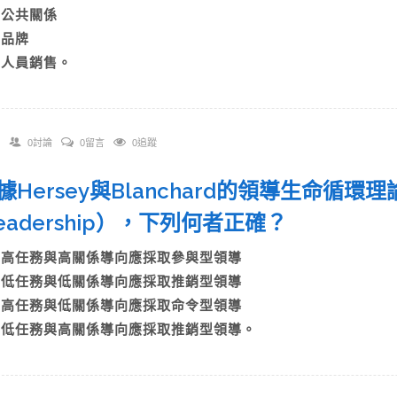
B)公共關係
)品牌
D)人員銷售。
0討論
0留言
0追蹤
根據Hersey與Blanchard的領導生命循環理論（L
Leadership），下列何者正確？
A)高任務與高關係導向應採取參與型領導
B)低任務與低關係導向應採取推銷型領導
C)高任務與低關係導向應採取命令型領導
D)低任務與高關係導向應採取推銷型領導。