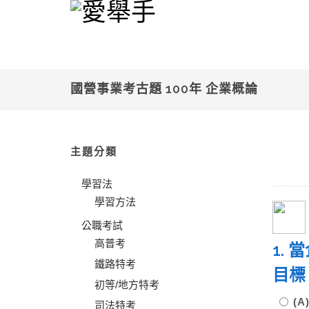
國營事業考古題 100年 企業概論
主題分類
學習法
學習方法
公職考試
高普考
1.
鐵路特考
目標
初等/地方特考
(
司法特考