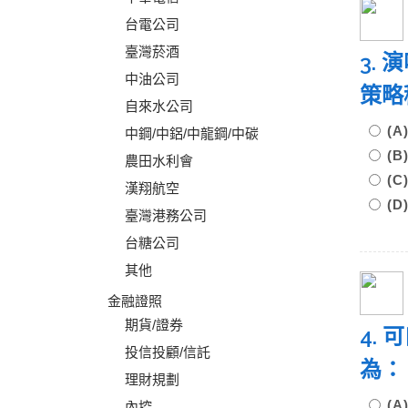
台電公司
臺灣菸酒
3.
中油公司
策略
自來水公司
(
中鋼/中鋁/中龍鋼/中碳
(
農田水利會
(
漢翔航空
(
臺灣港務公司
台糖公司
其他
金融證照
期貨/證券
4.
投信投顧/信託
為：
理財規劃
(
內控