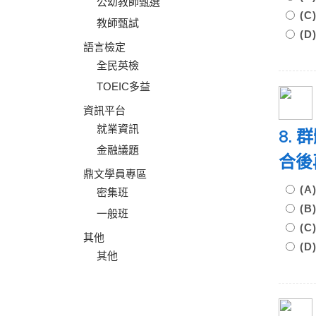
公幼教師甄選
(
教師甄試
(
語言檢定
全民英檢
TOEIC多益
資訊平台
就業資訊
8.
金融議題
合後
鼎文學員專區
(
密集班
(
一般班
(
其他
(
其他