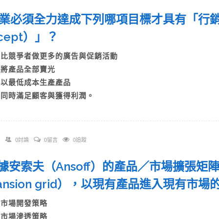
 企業必須全力達成下列哪項目標才具有「行銷觀念
cept）」？
A)比競爭者做更多的廣告與促銷活動
B)將產品全部賣光
C)以最低成本生產產品
D)同時滿足顧客與獲得利潤。
0討論
0留言
0追蹤
依據安索夫（Ansoff）的產品／市場擴張矩陣（p
pansion grid），以現有產品進入現有市
A)市場開發策略
B)市場滲透策略