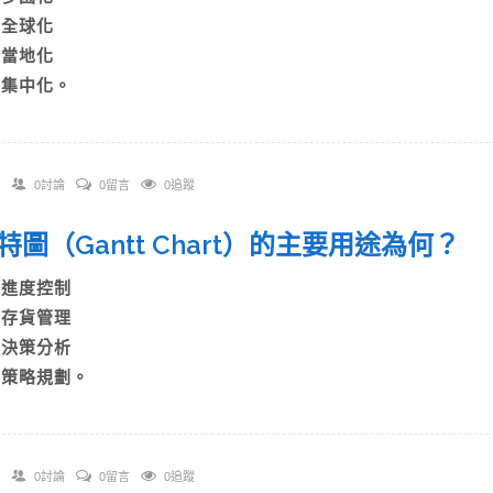
B)全球化
C)當地化
D)集中化。
0討論
0留言
0追蹤
甘特圖（Gantt Chart）的主要用途為何？
A)進度控制
B)存貨管理
C)決策分析
D)策略規劃。
0討論
0留言
0追蹤