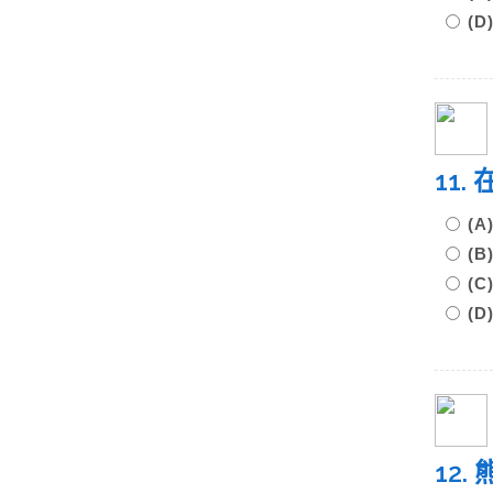
(
11
(A
(B
(C
(D
12