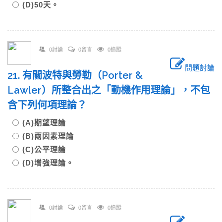
(D)50天。
0討論
0留言
0追蹤
問題討論
21. 有關波特與勞勒（Porter &
Lawler）所整合出之「動機作用理論」，不包
含下列何項理論？
(A)期望理論
(B)兩因素理論
(C)公平理論
(D)增強理論。
0討論
0留言
0追蹤