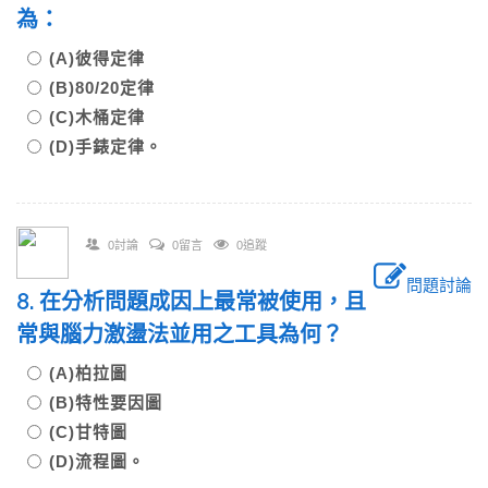
為：
(A)彼得定律
(B)80/20定律
(C)木桶定律
(D)手錶定律。
0討論
0留言
0追蹤
問題討論
8. 在分析問題成因上最常被使用，且
常與腦力激盪法並用之工具為何？
(A)柏拉圖
(B)特性要因圖
(C)甘特圖
(D)流程圖。