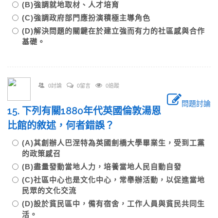
(B)強調就地取材、人才培育
(C)強調政府部門應扮演積極主導角色
(D)解決問題的關鍵在於建立強而有力的社區感與合作
基礎。
0討論
0留言
0追蹤
問題討論
15. 下列有關1880年代英國倫敦湯恩
比館的敘述，何者錯誤？
(A)其創辦人巴涅特為英國劍橋大學畢業生，受到工黨
的政策感召
(B)盡量發動當地人力，培養當地人民自動自發
(C)社區中心也是文化中心，常舉辦活動，以促進當地
民眾的文化交流
(D)設於貧民區中，備有宿舍，工作人員與貧民共同生
活。