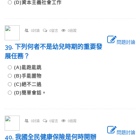
(D)資本主義社會工作
0討論
0留言
0追蹤
問題討論
39. 下列何者不是幼兒時期的重要發
展任務？
(A)能跑能跳
(B)手能握物
(C)絕不二過
(D)簡單會話。
0討論
0留言
0追蹤
問題討論
40. 我國全民健康保險是何時開辦