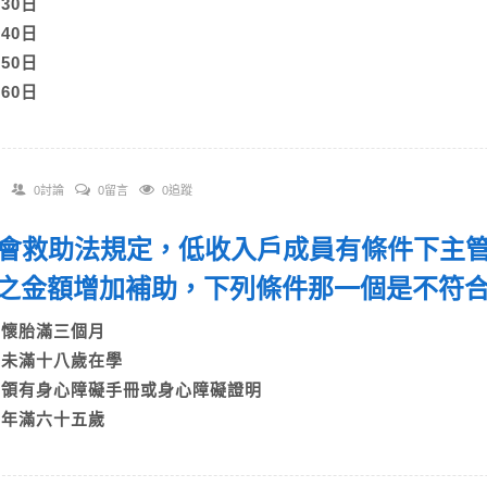
)30日
)40日
)50日
)60日
0討論
0留言
0追蹤
 社會救助法規定，低收入戶成員有條件下主
之金額增加補助，下列條件那一個是不符
A)懷胎滿三個月
B)未滿十八歲在學
C)領有身心障礙手冊或身心障礙證明
D)年滿六十五歲