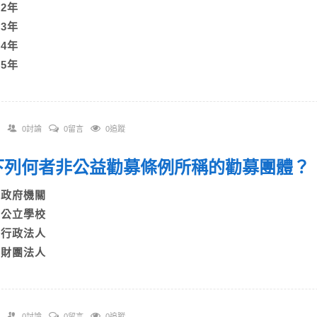
)2年
)3年
)4年
)5年
0討論
0留言
0追蹤
. 下列何者非公益勸募條例所稱的勸募團體？
A)政府機關
B)公立學校
C)行政法人
D)財團法人
0討論
0留言
0追蹤