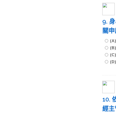
9.
關申
(A
(B
(C
(D
10
經主