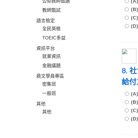
公幼教師甄選
(A
(B
教師甄試
(C
語言檢定
(D
全民英檢
TOEIC多益
資訊平台
就業資訊
金融議題
8.
鼎文學員專區
給付
密集班
一般班
(
(
其他
(
其他
(