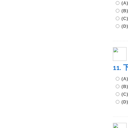
(A
(B
(C
(D
11
(
(
(
(