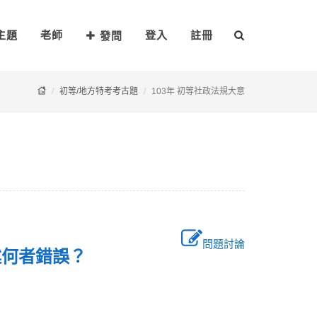
主題
老師
登入
註冊
發問
初等/地方特考考古題
103年 初等社政法規大意
問題討論
述何者錯誤？