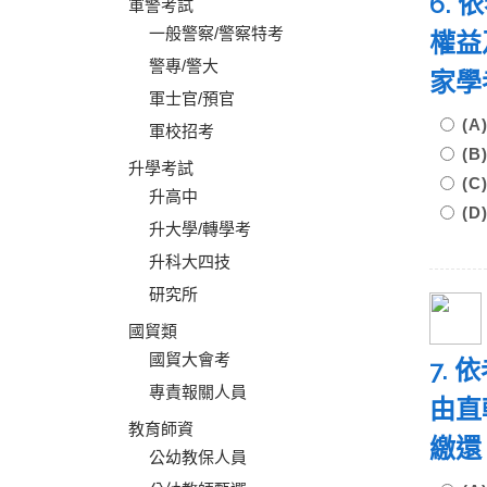
6.
軍警考試
一般警察/警察特考
權益
警專/警大
家學
軍士官/預官
(
軍校招考
(
升學考試
(
升高中
(
升大學/轉學考
升科大四技
研究所
國貿類
國貿大會考
7.
專責報關人員
由直
教育師資
繳還
公幼教保人員