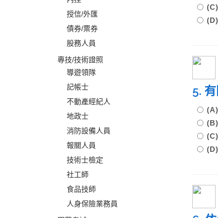
(
授信/外匯
(
債券/票券
股務人員
專技/技術證照
導遊領隊
記帳士
5.
不動產經紀人
(
地政士
(
消防設備人員
(
報關人員
(
技術士檢定
社工師
食品技師
人身保險業務員