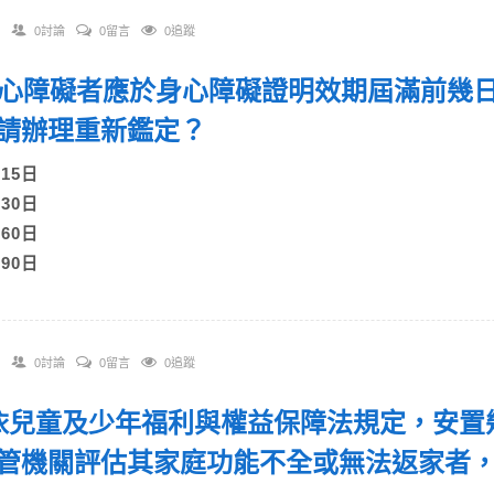
0討論
0留言
0追蹤
 身心障礙者應於身心障礙證明效期屆滿前幾
請辦理重新鑑定？
)15日
)30日
)60日
)90日
0討論
0留言
0追蹤
. 依兒童及少年福利與權益保障法規定，安
管機關評估其家庭功能不全或無法返家者